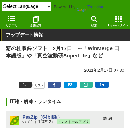
Powered by
Translate
窓の杜
その他の話題
トピック
アップデート
カテゴリ
過去記事
検索
Impressサイト
アップデート情報
窓の杜収録ソフト 2月17日 ～「WinMerge 日
本語版」や「真空波動研SuperLite」など
2021年2月17日 07:30
リスト
圧縮・解凍・ランタイム
PeaZip（64bit版）
詳 細
v7.7.1（21/02/12）
インストールアプリ