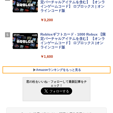
定バーチャルアイテムを含む】 【オンラ
D - スカイブルー
インゲームコード】 ロブロックス | オン
ラインコード版
￥298,901
￥3,200
【Amazon.co.jp限定】 HP ノートパソコ
ン 15-fd 15.6インチ 16GBメモリ 512GB
Robloxギフトカード - 1000 Robux 【限
SSD インテル Core 5
定バーチャルアイテムを含む】 【オンラ
インゲームコード】 ロブロックス |オン
￥129,800
ラインコード版
￥1,600
FMV ノートパソコン WE1-K3 (MS 365 P
ersonal/Copilotキー搭載/Win 11/15.6型/
Core i5/16GB/SSD 512GB/ホワイト) FM
Amazonランキングをもっと見る
VWK3E15W_AZ
窓の杜をいいね・フォローして最新記事をチ
￥119,800
ェック！
生成AIパスポート公式テキスト 第４版
Amazon Kindle Paperwhite (16GB) 7イ
ンチディスプレイ、色調調節ライト、12
週間持続バッテリー、広告なし、ブラッ
￥1,766
ク
￥27,980