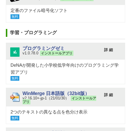
定番のファイル暗号化ソフト
無料
学習・プログラミング
プログラミングゼミ
詳 細
v1.0.78.0
インストールアプリ
DeNAが開発した小学校低学年向けのプログラミング学
習アプリ
無料
WinMerge 日本語版（32bit版）
詳 細
v2.16.10+-jp-1（21/01/30）
インストールア
プリ
2つのテキストの異なる点を色分け表示
無料