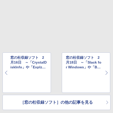
売)
1冊ですべて身につくHTML & CSSとWe
bデザイン入門講座［第2版］
￥39,980
￥2,326
New Amazon Kindle Scribe Colorsoft |
11インチカラーディスプレイ、64GBスト
レージ、ノート機能搭載、明るさ自動調
整、色調調節ライト、プレミアムペン付
き、グラファイト
￥115,980
窓の杜収録ソフト 2
窓の杜収録ソフト 2
月16日 ～「CrystalD
月18日 ～「Slack fo
iskInfo」や「Explz
r Windows」や「Ban
h」など
dicam」など
［窓の杜収録ソフト］の他の記事を見る