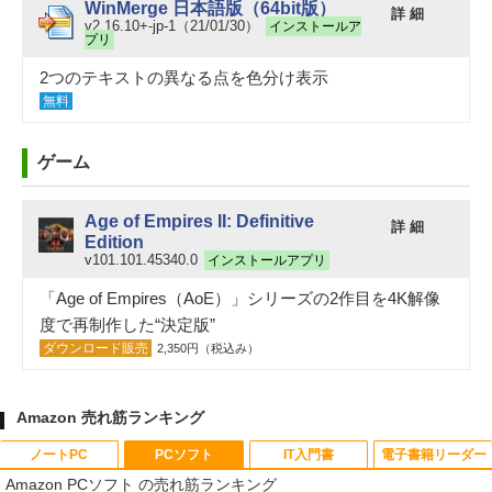
WinMerge 日本語版（64bit版）
詳 細
v2.16.10+-jp-1（21/01/30）
インストールア
プリ
2つのテキストの異なる点を色分け表示
無料
ゲーム
Age of Empires II: Definitive
詳 細
Edition
v101.101.45340.0
インストールアプリ
「Age of Empires（AoE）」シリーズの2作目を4K解像
度で再制作した“決定版”
ダウンロード販売
2,350円（税込み）
Amazon 売れ筋ランキング
ノートPC
PCソフト
IT入門書
電子書籍リーダー
Amazon PCソフト の売れ筋ランキング