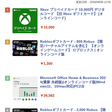
更新日時：2026/08/06 12:05
Apple 2026 MacBook Neo A18 Proチッ
Xbox プリペイドカード 10,000円 デジタ
プ搭載13インチノートブック：AIとAppl
ルコード 【旧 Xbox ギフトカード】 [オ
e Intelligenceのために設計、Liquid Ret
ンラインコード]
inaディスプレイ、8GBユニファイドメモ
リ、512GB SSDストレージ、1080p Fac
￥10,000
eTime HDカメラ、Touch ID - インディ
ゴ
Robloxギフトカード - 800 Robux 【限
￥137,800
定バーチャルアイテムを含む】 【オンラ
インゲームコード】 ロブロックス | オン
ラインコード版
tomtoc 360°保護 15.6 16インチ パソコ
ンケース Dell NEC Lavie ASUS HP dyna
￥1,300
book Lenovo対応
￥2,952
Microsoft Office Home & Business 202
4(最新 永続版)|オンラインコード版|Wind
ows11、10/mac対応|PC2台
Apple 2026 MacBook Air M5チップ搭載
13インチノートブック：AIとApple Intell
￥39,582
igence、13.6インチLiquid Retinaディ
スプレイ、24GBユニファイドメモリ、1
TB SSDストレージ、12MPセンターフレ
Robloxギフトカード - 2,000 Robux 【限
ームカメラ、日本語キーボード、Touch I