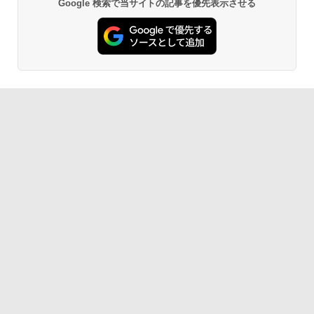
Google 検索で当サイトの記事を優先表示させる
AIイラスト表現辞典: 思い通りの絵を引き
出す プロンプトの言葉 AI画像生成シリー
Amazon Kindle - 目に優しい、かさばら
ズ (はぴーイラストLabo)
ない、大きな画面で読みやすい、6週間持
続バッテリー、6インチディスプレイ電子
書籍リーダー、ブラック、16GB、広告な
￥99
し
￥19,980
ClaudeCode いちばんやさしい 教科書:
非エンジニア 初心者 素人 でも安心 使い
方 マニュアル AI副業にもコンテンツ作成
にもKindle出版にも！ 非エンジニアのた
Kindle Paperwhite シグニチャーエディ
めのAIコーディング入門シリーズ
ション (32GB) 7インチディスプレイ、明
るさ自動調整、色調調節ライト、12週間
持続バッテリー、広告なし、メタリック
￥99
ブラック
￥32,980
FM TOWNS ハイパー・カタログ: 本体ハ
ードウェア・市販ソフトウェアのパーフ
ェクトリストと最新エミュレータ紹介
Amazon Kindle Colorsoft | 16GBストレ
ージ、防水、7インチカラーディスプレ
￥1,600
イ、色調調節ライト、最大8週間持続バッ
テリー、広告無し、ブラック (2025年発