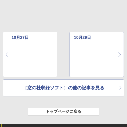
11インチカラーディスプレイ、64GBスト
レージ、ノート機能搭載、明るさ自動調
整、色調調節ライト、プレミアムペン付
き、グラファイト
￥115,980
10月27日
10月29日
［窓の杜収録ソフト］の他の記事を見る
トップページに戻る