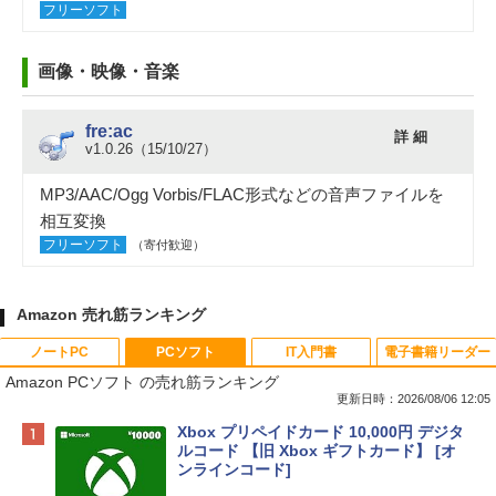
フリーソフト
画像・映像・音楽
fre:ac
詳 細
v1.0.26（15/10/27）
MP3/AAC/Ogg Vorbis/FLAC形式などの音声ファイルを
相互変換
フリーソフト
（寄付歓迎）
Amazon 売れ筋ランキング
ノートPC
PCソフト
IT入門書
電子書籍リーダー
Amazon PCソフト の売れ筋ランキング
更新日時：2026/08/06 12:05
Apple 2026 MacBook Neo A18 Proチッ
Xbox プリペイドカード 10,000円 デジタ
プ搭載13インチノートブック：AIとAppl
ルコード 【旧 Xbox ギフトカード】 [オ
e Intelligenceのために設計、Liquid Ret
ンラインコード]
inaディスプレイ、8GBユニファイドメモ