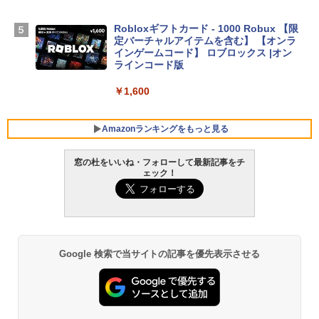
【Amazon.co.jp限定】 HP ノートパソコ
ン 15-fd 15.6インチ 16GBメモリ 512GB
Robloxギフトカード - 1000 Robux 【限
SSD インテル Core 5
定バーチャルアイテムを含む】 【オンラ
インゲームコード】 ロブロックス |オン
￥129,800
ラインコード版
￥1,600
FMV ノートパソコン WE1-K3 (MS 365 P
ersonal/Copilotキー搭載/Win 11/15.6型/
Core i5/16GB/SSD 512GB/ホワイト) FM
Amazonランキングをもっと見る
VWK3E15W_AZ
窓の杜をいいね・フォローして最新記事をチ
￥119,800
ェック！
生成AIパスポート公式テキスト 第４版
Amazon Kindle Paperwhite (16GB) 7イ
ンチディスプレイ、色調調節ライト、12
週間持続バッテリー、広告なし、ブラッ
￥1,766
ク
￥27,980
Google 検索で当サイトの記事を優先表示させる
AIイラスト表現辞典: 思い通りの絵を引き
出す プロンプトの言葉 AI画像生成シリー
Amazon Kindle - 目に優しい、かさばら
ズ (はぴーイラストLabo)
ない、大きな画面で読みやすい、6週間持
続バッテリー、6インチディスプレイ電子