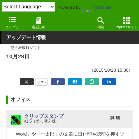
Powered by
Translate
窓の杜
その他の話題
トピック
アップデート
カテゴリ
過去記事
検索
Impressサイト
アップデート情報
窓の杜収録ソフト
10月28日
（2015/10/28 15:30）
リスト
オフィス
クリップスタンプ
詳 細
v1.5（差し替え版）
「Word」や「一太郎」の文書に日付印や認印を押すソ