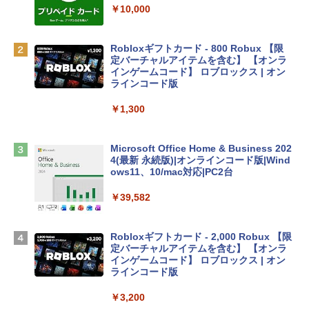
リ、512GB SSDストレージ、1080p Fac
￥10,000
eTime HDカメラ、Touch ID - インディ
ゴ
Robloxギフトカード - 800 Robux 【限
￥137,800
定バーチャルアイテムを含む】 【オンラ
インゲームコード】 ロブロックス | オン
ラインコード版
tomtoc 360°保護 15.6 16インチ パソコ
ンケース Dell NEC Lavie ASUS HP dyna
￥1,300
book Lenovo対応
￥2,952
Microsoft Office Home & Business 202
4(最新 永続版)|オンラインコード版|Wind
ows11、10/mac対応|PC2台
Apple 2026 MacBook Air M5チップ搭載
13インチノートブック：AIとApple Intell
￥39,582
igence、13.6インチLiquid Retinaディ
スプレイ、24GBユニファイドメモリ、1
TB SSDストレージ、12MPセンターフレ
Robloxギフトカード - 2,000 Robux 【限
ームカメラ、日本語キーボード、Touch I
定バーチャルアイテムを含む】 【オンラ
D - スカイブルー
インゲームコード】 ロブロックス | オン
ラインコード版
￥298,901
￥3,200