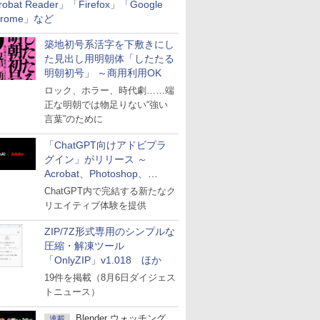
robat Reader」「Firefox」「Google
hrome」など
築地初号系活字を下敷きにし
た見出し用明朝体「したたる
明朝初号」 ～商用利用OK
ロック、ホラー、時代劇……端
正な明朝では物足りない“強い
言葉”のために
「ChatGPT向けアドビプラ
グイン」がリリース ～
Acrobat、Photoshop、
Premiereなどの機能を1つの
ChatGPT内で完結する新たなク
プラグインに統合
リエイティブ体験を提供
ZIP/7Z形式専用のシンプルな
圧縮・解凍ツール
「OnlyZIP」v1.018 ほか
19件を掲載（8月6日ダイジェス
トニュース）
Blender ウォッチング
連載