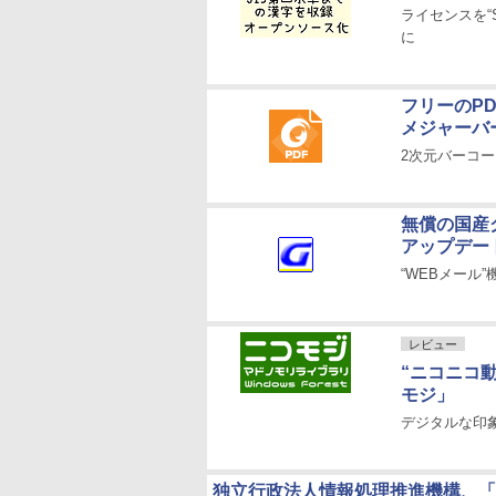
ライセンスを“SI
に
フリーのPD
メジャーバ
2次元バーコ
無償の国産グ
アップデー
“WEBメール
レビュー
“ニコニコ
モジ」
デジタルな印
独立行政法人情報処理推進機構、「I