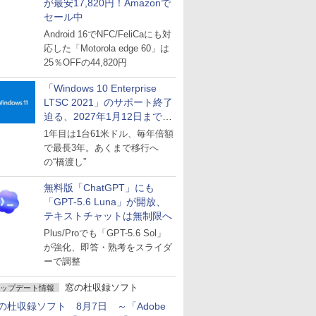
が最安17,820円！Amazonで
セール中
Android 16でNFC/FeliCaにも対
応した「Motorola edge 60」は
25％OFFの44,820円
「Windows 10 Enterprise
LTSC 2021」のサポート終了
迫る、2027年1月12日まで
～ESUは9月1日から販売
1年目は1台61米ドル、毎年倍額
で最長3年。あくまで移行へ
の“橋渡し”
無料版「ChatGPT」にも
「GPT-5.6 Luna」が開放、
テキストチャットは無制限へ
Plus/Proでも「GPT-5.6 Sol」
が強化、即答・熟考をスライダ
ーで調整
窓の杜収録ソフト
ップデート情報
の杜収録ソフト 8月7日 ～「Adobe