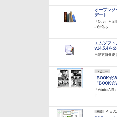
オープンソー
デート
「Qt 5」を
の強化も
エムソフト、
v14.5.4を
自動更新機能
レビュー
“BOOK☆
「BOOK☆WA
「Adobe 
ト
今日の
連載