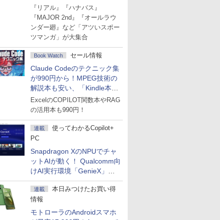
Amazonマンガ週末セール
『リアル』『ハナバス』
『MAJOR 2nd』『オールラウ
ンダー廻』など「アツいスポー
ツマンガ」が大集合
セール情報
Book Watch
Claude Codeのテクニック集
が990円から！MPEG技術の
解説本も安い、「Kindle本サ
マーセール」第2弾開始！
ExcelのCOPILOT関数本やRAG
の活用本も990円！
使ってわかるCopilot+
連載
PC
Snapdragon XのNPUでチャ
ットAIが動く！ Qualcomm向
けAI実行環境「GenieX」を
試してみた
本日みつけたお買い得
連載
情報
モトローラのAndroidスマホ