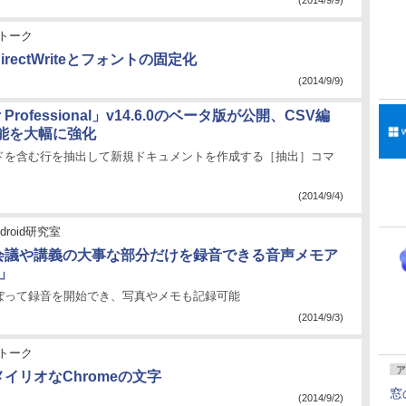
(2014/9/9)
トーク
irectWriteとフォントの固定化
(2014/9/9)
r Professional」v14.6.0のベータ版が公開、CSV編
能を大幅に強化
ドを含む行を抽出して新規ドキュメントを作成する［抽出］コマ
(2014/9/4)
droid研究室
：会議や講義の大事な部分だけを録音できる音声メモア
i」
ぼって録音を開始でき、写真やメモも記録可能
(2014/9/3)
トーク
ア
メイリオなChromeの文字
窓
(2014/9/2)