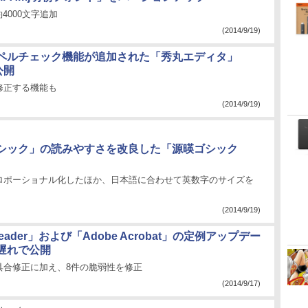
000文字追加
(2014/9/19)
ペルチェック機能が追加された「秀丸エディタ」
公開
修正する機能も
(2014/9/19)
シック」の読みやすさを改良した「源暎ゴシック
ロポーショナル化したほか、日本語に合わせて英数字のサイズを
(2014/9/19)
Reader」および「Adobe Acrobat」の定例アップデー
遅れで公開
具合修正に加え、8件の脆弱性を修正
(2014/9/17)