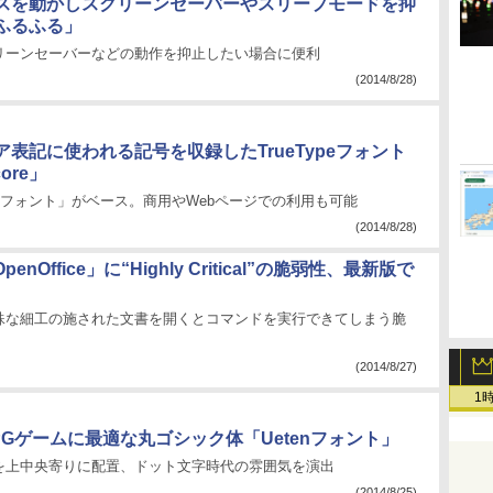
スを動かしスクリーンセーバーやスリープモードを抑
ふるふる」
リーンセーバーなどの動作を抑止したい場合に便利
(2014/8/28)
表記に使われる記号を収録したTrueTypeフォント
ore」
Aフォント」がベース。商用やWebページでの利用も可能
(2014/8/28)
OpenOffice」に“Highly Critical”の脆弱性、最新版で
で特殊な細工の施された文書を開くとコマンドを実行できてしまう脆
(2014/8/27)
1
PGゲームに最適な丸ゴシック体「Uetenフォント」
を上中央寄りに配置、ドット文字時代の雰囲気を演出
(2014/8/25)