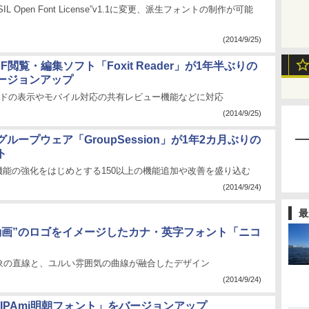
L Open Font License”v1.1に変更、派生フォントの制作が可能
(2014/9/25)
F閲覧・編集ソフト「Foxit Reader」が1年半ぶりの
ージョンアップ
ードの表示やモバイル対応の共有レビュー機能などに対応
(2014/9/25)
ループウェア「GroupSession」が1年2カ月ぶりの
ト
”機能の強化をはじめとする150以上の機能追加や改善を盛り込む
(2014/9/24)
最
動画”のロゴをイメージしたカナ・英字フォント「ニコ
象の直線と、ユルい雰囲気の曲線が融合したデザイン
(2014/9/24)
PAmj明朝フォント」をバージョンアップ