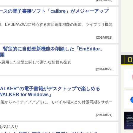
スの電子書籍ソフト「calibre」がメジャーアップ
採用。EPUB/AZW3に対応する書籍編集機能の追加、ライブラリ機能
(2014/8/22)
暫定的に自動更新機能を削除した「EmEditor」
公開
を悪用した攻撃に関して新たな情報も発表
(2014/8/22)
WALKER”の電子書籍がデスクトップで楽しめる
LKER for Windows」
AIR」製からネイティブアプリに。モバイル端末との付箋同期をサポー
(2014/8/21)
お気に入り