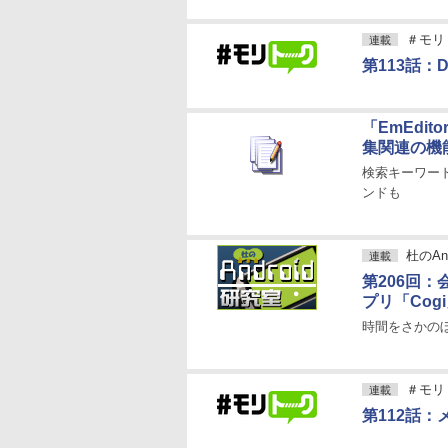
＃モリ
連載
第113話：D
「EmEdito
集関連の機
検索キーワー
ンドも
杜のAn
連載
第206回
プリ「Cog
時間をさかの
＃モリ
連載
第112話：