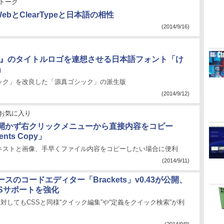
トーク
ebとClearTypeと日本語の相性
(2014/9/16)
!』のタイトルロゴを連想させる日本語フォント「け
」
ック」を改良した「源真ゴシック」の派生版
(2014/9/12)
お気に入り
開かず右クリックメニューから直接内容をコピー
tents Copy」
キストと画像、手早くファイル内容をコピーしたい場合に便利
(2014/9/11)
スのコードエディター「Brackets」v0.43が公開、
ESSサポートを強化
SSに対してもCSSと同様“クイック編集”や“定義をクイック検索”が利