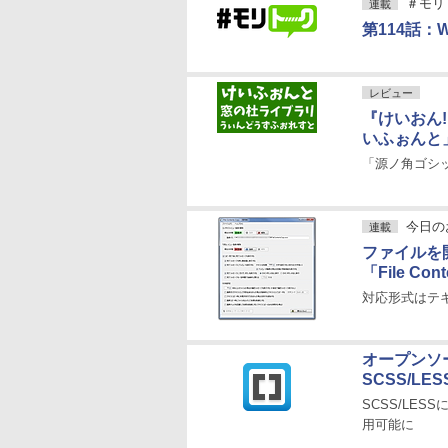
＃モリ
連載
第114話：W
レビュー
『けいおん
いふぉんと
「源ノ角ゴシ
今日の
連載
ファイルを
「File Con
対応形式はテ
オープンソー
SCSS/L
SCSS/LE
用可能に