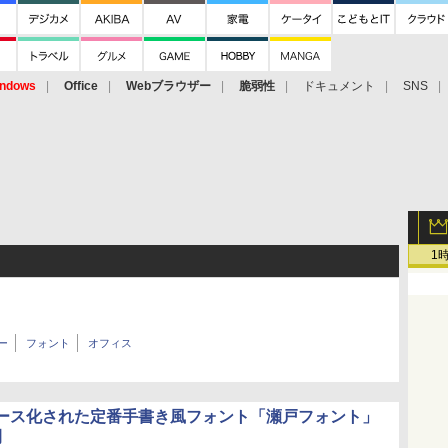
ndows
Office
Webブラウザー
脆弱性
ドキュメント
SNS
1
ー
フォント
オフィス
ース化された定番手書き風フォント「瀬戸フォント」
開