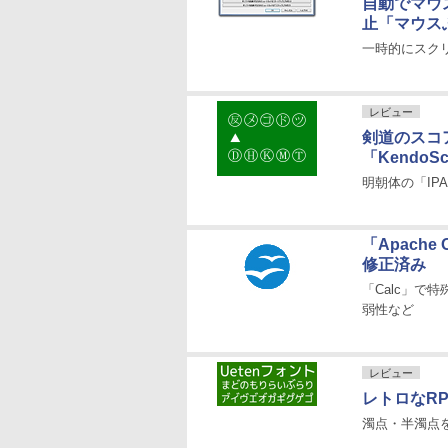
自動でマウ
止「マウス
一時的にスク
レビュー
剣道のスコア
「KendoSc
明朝体の「IP
「Apache 
修正済み
「Calc」
弱性など
レビュー
レトロなR
濁点・半濁点