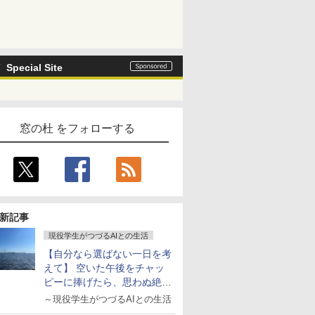
Special Site
窓の杜 をフォローする
新記事
現役学生がつづるAIとの生活
【自分なら選ばない一日を考
えて】 空いた午後をチャッ
ピーに捧げたら、思わぬ絶景
に出会った話
～現役学生がつづるAIとの生活