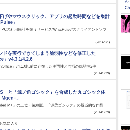
Ac
C
下げやマウスクリック、アプリの起動時間などを集計
Pulse」
PCの利用統計を競うサービス“WhatPulse”のクライアントソフ
(2014/9/1)
ンドを実行できてしまう脆弱性などを修正した
ce」v4.3.1/4.2.6
penOffice」v4.1.0以前に存在した脆弱性と同様の脆弱性2件
(2014/8/29)
ONTS」と「源ノ角ゴシック」を合成した丸ゴシック体
 Mgen+」
unded M+」の上位・後継版、「源柔ゴシック」の親戚的な作品
(2014/8/29)
お気に入り