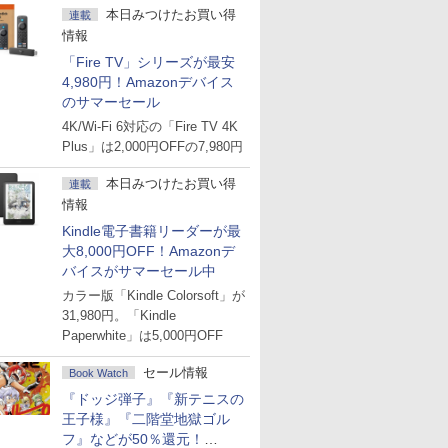
本日みつけたお買い得
連載
情報
「Fire TV」シリーズが最安
4,980円！Amazonデバイス
のサマーセール
4K/Wi-Fi 6対応の「Fire TV 4K
Plus」は2,000円OFFの7,980円
本日みつけたお買い得
連載
情報
Kindle電子書籍リーダーが最
大8,000円OFF！Amazonデ
バイスがサマーセール中
カラー版「Kindle Colorsoft」が
31,980円。「Kindle
Paperwhite」は5,000円OFF
セール情報
Book Watch
『ドッジ弾子』『新テニスの
王子様』『二階堂地獄ゴル
フ』などが50％還元！