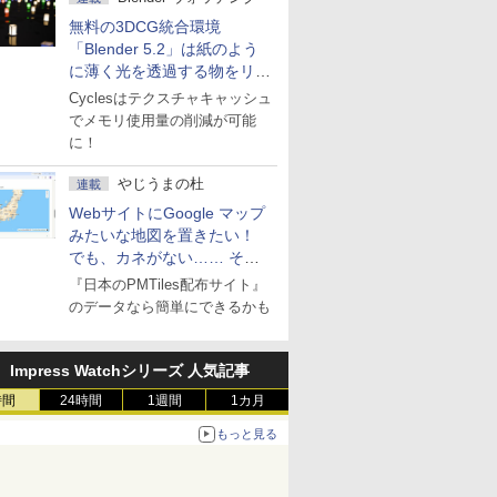
無料の3DCG統合環境
「Blender 5.2」は紙のよう
に薄く光を透過する物をリア
ルに表現
Cyclesはテクスチャキャッシュ
でメモリ使用量の削減が可能
に！
やじうまの杜
連載
WebサイトにGoogle マップ
みたいな地図を置きたい！
でも、カネがない…… そん
な人に朗報！
『日本のPMTiles配布サイト』
のデータなら簡単にできるかも
Impress Watchシリーズ 人気記事
時間
24時間
1週間
1カ月
もっと見る