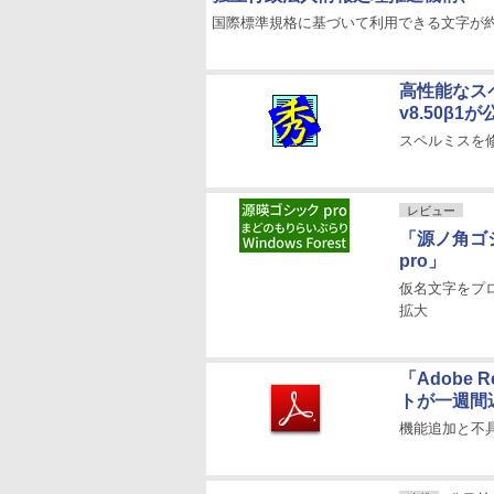
国際標準規格に基づいて利用できる文字が約4
高性能なス
v8.50β1が
スペルミスを
レビュー
「源ノ角ゴ
pro」
仮名文字をプ
拡大
「Adobe 
トが一週間
機能追加と不