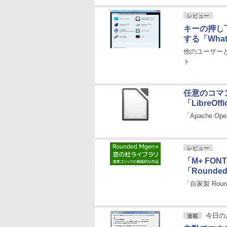
レビュー
キーの押し
する「What
他のユーザーと
ト
任意のコマ
「LibreOffi
「Apache O
レビュー
「M+ F
「Rounded
「自家製 Ro
今日の
連載