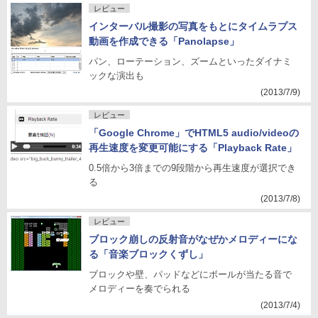
レビュー
インターバル撮影の写真をもとにタイムラプス
動画を作成できる「Panolapse」
パン、ローテーション、ズームといったダイナミ
ックな演出も
(2013/7/9)
レビュー
「Google Chrome」でHTML5 audio/videoの
再生速度を変更可能にする「Playback Rate」
0.5倍から3倍までの9段階から再生速度が選択でき
る
(2013/7/8)
レビュー
ブロック崩しの反射音がなぜかメロディーにな
る「音楽ブロックくずし」
ブロックや壁、パッドなどにボールが当たる音で
メロディーを奏でられる
(2013/7/4)