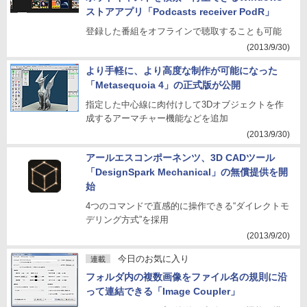
ストアアプリ「Podcasts receiver PodR」
登録した番組をオフラインで聴取することも可能
(2013/9/30)
より手軽に、より高度な制作が可能になった
「Metasequoia 4」の正式版が公開
指定した中心線に肉付けして3Dオブジェクトを作
成するアーマチャー機能などを追加
(2013/9/30)
アールエスコンポーネンツ、3D CADツール
「DesignSpark Mechanical」の無償提供を開
始
4つのコマンドで直感的に操作できる“ダイレクトモ
デリング方式”を採用
(2013/9/20)
今日のお気に入り
連載
フォルダ内の複数画像をファイル名の規則に沿
って連結できる「Image Coupler」