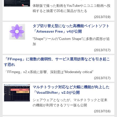
体験版で撮った動画をYouTubeやニコニコ動画へ投
稿すると抽選で20名に製品が当たる
(2013/7/19)
タブ切り替え型になった高機能ペイントソフト
「Artweaver Free」v4が公開
“Shape”ツールの“Custom Shape”に多数の図形が追
加
(2013/7/17)
「FFmpeg」に複数の脆弱性、サービス運用妨害などを引き起こ
す恐れ
「FFmpeg」v2.x系統に影響、深刻度は“Moderately critical”
(2013/7/17)
マルチトラック対応など大幅に機能が向上した
「VocalShifter」v2.0が公開
シェアウェアとなったが、マルチトラックと従来
の機能が利用できるフリー版も公開
(2013/7/16)