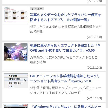
(2013/10/9)
レビュー
写真のメタデータを介したプライバシー侵害を
防止するストアアプリ「Exif削除一気」
指定したフォルダ内にある写真からExif情報をまと
めて削除
(2013/10/8)
軌跡に星がきらめくエフェクトを追加した「M
OVE and SHOT 動いて撮るカメラ」v3.00
万華鏡のように4つの像が写るエフェクトなど全6
種類が追加
(2013/10/3)
GIFアニメーション作成機能を追加したスクリ
ーンショット共有ツール「Gyazo」v2.0
矩形選択範囲を動画キャプチャーしてGIFアニメー
ションとしてすばやくアップロード
(2013/10/3)
「Windows Media Player」に各種レベルメー