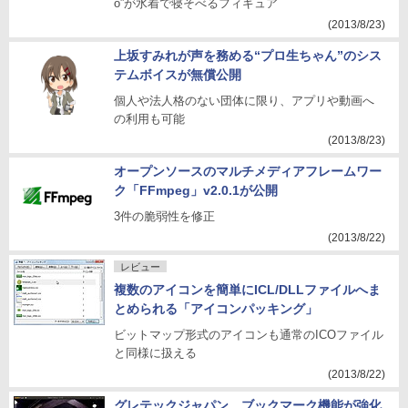
o”が水着で寝そべるフィギュア
(2013/8/23)
上坂すみれが声を務める“プロ生ちゃん”のシス
テムボイスが無償公開
個人や法人格のない団体に限り、アプリや動画へ
の利用も可能
(2013/8/23)
オープンソースのマルチメディアフレームワー
ク「FFmpeg」v2.0.1が公開
3件の脆弱性を修正
(2013/8/22)
レビュー
複数のアイコンを簡単にICL/DLLファイルへま
とめられる「アイコンパッキング」
ビットマップ形式のアイコンも通常のICOファイル
と同様に扱える
(2013/8/22)
グレテックジャパン、ブックマーク機能が強化