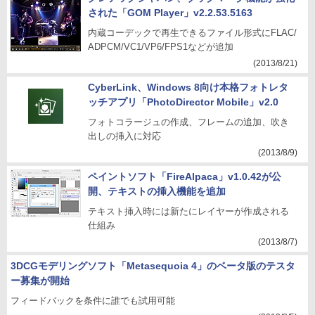
された「GOM Player」v2.2.53.5163
内蔵コーデックで再生できるファイル形式にFLAC/
ADPCM/VC1/VP6/FPS1などが追加
(2013/8/21)
CyberLink、Windows 8向け本格フォトレタ
ッチアプリ「PhotoDirector Mobile」v2.0
フォトコラージュの作成、フレームの追加、吹き
出しの挿入に対応
(2013/8/9)
ペイントソフト「FireAlpaca」v1.0.42が公
開、テキストの挿入機能を追加
テキスト挿入時には新たにレイヤーが作成される
仕組み
(2013/8/7)
3DCGモデリングソフト「Metasequoia 4」のベータ版のテスタ
ー募集が開始
フィードバックを条件に誰でも試用可能