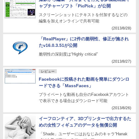
ャプチャーソフト「PicPick」が公開
スクリーンショットにテキストを付加するなどの
編集を加えオンラインで共有可能
(2013/8/28)
「RealPlayer」に2件の脆弱性、修正が施され
たv16.0.3.51が公開
脆弱性の深刻度は“Highly critical”
(2013/8/27)
レビュー
Facebookに投稿された動画を簡単にダウンロ
ードできる「MassFaces」
プライベートな動画も自分のFacebookアカウント
で表示できる場合はダウンロード可能
(2013/8/26)
イーフロンティア、3Dプリンターで出力するた
めの女性フィギュアのデータを無償公開
「Shade」ユーザーにはおなじみのキャラ“Hanak