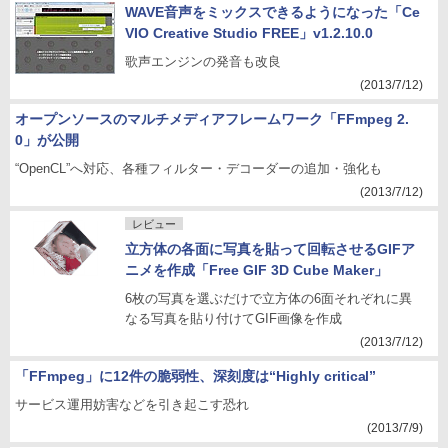
WAVE音声をミックスできるようになった「Ce
VIO Creative Studio FREE」v1.2.10.0
歌声エンジンの発音も改良
(2013/7/12)
オープンソースのマルチメディアフレームワーク「FFmpeg 2.
0」が公開
“OpenCL”へ対応、各種フィルター・デコーダーの追加・強化も
(2013/7/12)
レビュー
立方体の各面に写真を貼って回転させるGIFア
ニメを作成「Free GIF 3D Cube Maker」
6枚の写真を選ぶだけで立方体の6面それぞれに異
なる写真を貼り付けてGIF画像を作成
(2013/7/12)
「FFmpeg」に12件の脆弱性、深刻度は“Highly critical”
サービス運用妨害などを引き起こす恐れ
(2013/7/9)