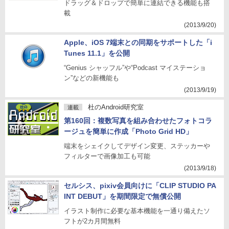
ドラッグ＆ドロップで簡単に連結できる機能も搭
載
(2013/9/20)
Apple、iOS 7端末との同期をサポートした「i
Tunes 11.1」を公開
“Genius シャッフル”や“Podcast マイステーショ
ン”などの新機能も
(2013/9/19)
杜のAndroid研究室
連載
第160回：複数写真を組み合わせたフォトコラ
ージュを簡単に作成「Photo Grid HD」
端末をシェイクしてデザイン変更、ステッカーや
フィルターで画像加工も可能
(2013/9/18)
セルシス、pixiv会員向けに「CLIP STUDIO PA
INT DEBUT」を期間限定で無償公開
イラスト制作に必要な基本機能を一通り備えたソ
フトが2カ月間無料