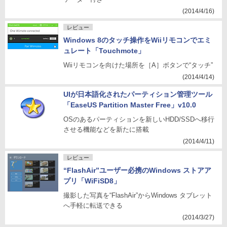
(2014/4/16)
レビュー
Windows 8のタッチ操作をWiiリモコンでエミ
ュレート「Touchmote」
Wiiリモコンを向けた場所を［A］ボタンで“タッチ”
(2014/4/14)
UIが日本語化されたパーティション管理ツール
「EaseUS Partition Master Free」v10.0
OSのあるパーティションを新しいHDD/SSDへ移行
させる機能などを新たに搭載
(2014/4/11)
レビュー
“FlashAir”ユーザー必携のWindows ストアア
プリ「WiFiSD8」
撮影した写真を“FlashAir”からWindows タブレット
へ手軽に転送できる
(2014/3/27)