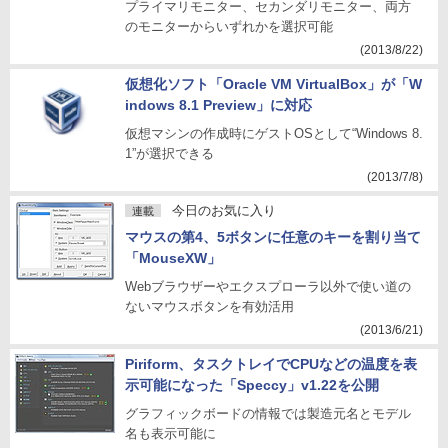
プライマリモニター、セカンダリモニター、両方
のモニターからいずれかを選択可能
(2013/8/22)
仮想化ソフト「Oracle VM VirtualBox」が「W
indows 8.1 Preview」に対応
仮想マシンの作成時にゲストOSとして“Windows 8.
1”が選択できる
(2013/7/8)
今日のお気に入り
連載
マウスの第4、5ボタンに任意のキーを割り当て
「MouseXW」
Webブラウザーやエクスプローラ以外で使い道の
ないマウスボタンを有効活用
(2013/6/21)
Piriform、タスクトレイでCPUなどの温度を表
示可能になった「Speccy」v1.22を公開
グラフィックボードの情報では製造元名とモデル
名も表示可能に