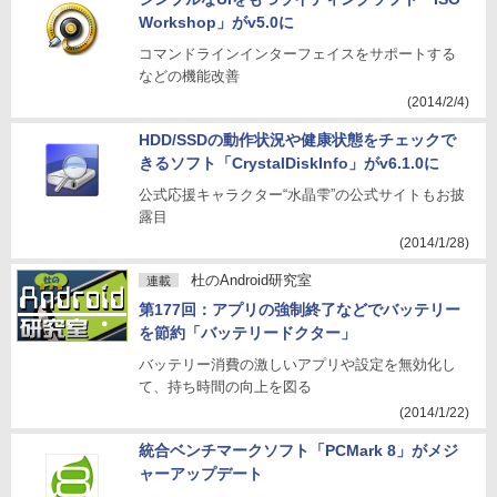
Workshop」がv5.0に
コマンドラインインターフェイスをサポートする
などの機能改善
(2014/2/4)
HDD/SSDの動作状況や健康状態をチェックで
きるソフト「CrystalDiskInfo」がv6.1.0に
公式応援キャラクター“水晶雫”の公式サイトもお披
露目
(2014/1/28)
杜のAndroid研究室
連載
第177回：アプリの強制終了などでバッテリー
を節約「バッテリードクター」
バッテリー消費の激しいアプリや設定を無効化し
て、持ち時間の向上を図る
(2014/1/22)
統合ベンチマークソフト「PCMark 8」がメジ
ャーアップデート