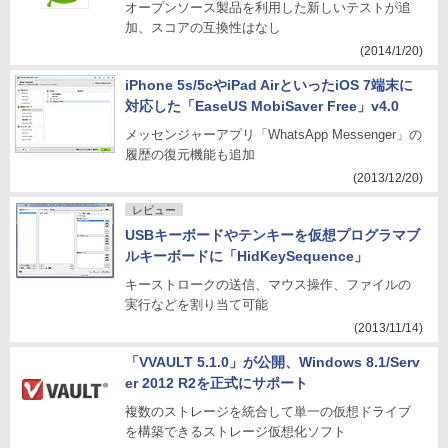
オープンソース製品を利用した新しいテストが追
加、スコアの互換性はなし
(2014/1/20)
iPhone 5s/5cやiPad AirといったiOS 7端末に
対応した「EaseUS MobiSaver Free」v4.0
メッセンジャーアプリ「WhatsApp Messenger」の
履歴の復元機能も追加
(2013/12/20)
レビュー
USBキーボードやテンキーを仮想プログラマブ
ルキーボードに「HidKeySequence」
キーストロークの送信、マウス操作、ファイルの
実行などを割り当て可能
(2013/11/14)
「VVAULT 5.1.0」が公開、Windows 8.1/Serv
er 2012 R2を正式にサポート
複数のストレージを統合して単一の仮想ドライブ
を構築できるストレージ仮想化ソフト