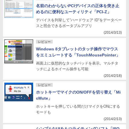
名前のわからないPCIデバイスの正体を突き止
めるのに便利なユーティリティ「PCI-Z」
デバイスを列挙して“ハードウェア ID”をデータベー
スと照合できるポータブルアプリ
(2014/3/13)
レビュー
Windows 8タブレットのタッチ操作でマウス
をエミュレートする「TouchMousePointer」
画面上に仮想的なタッチパッドを表示。マルチタ
ッチによるホイール操作も可能
(2014/2/18)
レビュー
ホットキーでマイクのON/OFFを切り替え「Mi
cMute」
ホットキーを押している間だけマイクをONにする
モードも
(2014/2/13)
シンプルなUIをもつライティングソフト「ISO