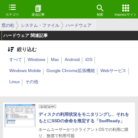
カテゴリ
過去記事
検索
Impressサイト
窓の杜
システム・ファイル
ハードウェア
ハードウェア 関連記事
絞り込む
すべて
Windows
Mac
Android
iOS
Windows Mobile
Google Chrome拡張機能
Webサービス
Linux
その他
レビュー
ディスクの利用状況をモニタリングし、それを
もとにSSDの余命を推定する「SsdReady」
ホームユーザーかつクライアントOSでの利用に限
り、無償で利用可能