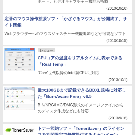
ポート。ビデオキャプチャー機能も搭載
(2013/10/16)
定番のマウス操作拡張ソフト「かざぐるマウス」が公開終了、サ
イト閉鎖
Webブラウザーへのマウスジェスチャー機能追加などが可能なソフト
(2013/10/15)
レビュー
CPUコアの温度をリアルタイムに表示できる
「Real Temp」
“Core”世代以降のIntel製CPUに対応
(2013/10/1)
最大100GBまで記録できるBDXL規格に対応し
た「BurnAware Free」v6.5
BIN/NRG/IMG/DMG形式のイメージファイルから
のディスク作成などにも対応
(2013/9/18)
トナー節約ソフト「TonerSaver」のライセン
スを期間限定で無償提供するキャンペーン