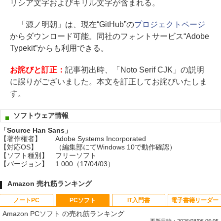
リシア文字およびキリル文字が含まれる。
「源ノ明朝」は、現在“GitHub”の
プロジェクトページ
からダウンロード可能。同社のフォントサービス“Adobe
Typekit”からも利用できる。
お詫びと訂正：
記事初出時、「Noto Serif CJK」の説明
に誤りがございました。本文を訂正してお詫びいたしま
す。
ソフトウェア情報
「Source Han Sans」
【著作権者】
Adobe Systems Incorporated
【対応OS】
（編集部にてWindows 10で動作確認）
【ソフト種別】
フリーソフト
【バージョン】
1.000（17/04/03）
Amazon 売れ筋ランキング
ノートPC
PCソフト
IT入門書
電子書籍リーダー
Amazon PCソフト の売れ筋ランキング
更新日時：2026/08/06 06:05