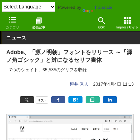
Powered by
Translate
窓の杜
オフィス・ドキュメント
フォント
日本語（漢字あり）
カテゴリ
過去記事
検索
Impressサイト
ニュース
Adobe、「源ノ明朝」フォントをリリース ～「源
ノ角ゴシック」と対になるセリフ書体
7つのウェイト、65,535のグリフを収録
樽井 秀人
2017年4月4日 11:13
リスト