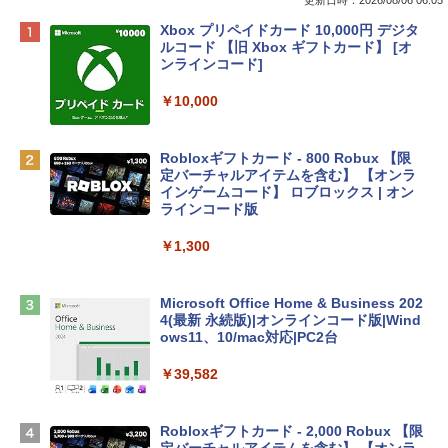
Apple 2026 MacBook Neo A18 Proチッ
Xbox プリペイドカード 10,000円 デジタ
プ搭載13インチノートブック：AIとAppl
ルコード 【旧 Xbox ギフトカード】 [オ
e Intelligenceのために設計、Liquid Ret
ンラインコード]
inaディスプレイ、8GBユニファイドメモ
リ、512GB SSDストレージ、1080p Fac
￥10,000
eTime HDカメラ、Touch ID - インディ
ゴ
Robloxギフトカード - 800 Robux 【限
￥137,800
定バーチャルアイテムを含む】 【オンラ
インゲームコード】 ロブロックス | オン
ラインコード版
tomtoc 360°保護 15.6 16インチ パソコ
ンケース Dell NEC Lavie ASUS HP dyna
￥1,300
book Lenovo対応
￥2,952
Microsoft Office Home & Business 202
4(最新 永続版)|オンラインコード版|Wind
ows11、10/mac対応|PC2台
Apple 2026 MacBook Air M5チップ搭載
13インチノートブック：AIとApple Intell
￥39,582
igence、13.6インチLiquid Retinaディ
スプレイ、24GBユニファイドメモリ、1
TB SSD、12MPセンターフレームカメ
Robloxギフトカード - 2,000 Robux 【限
ラ、Touch ID - スカイブルー + 3年延長
定バーチャルアイテムを含む】 【オンラ