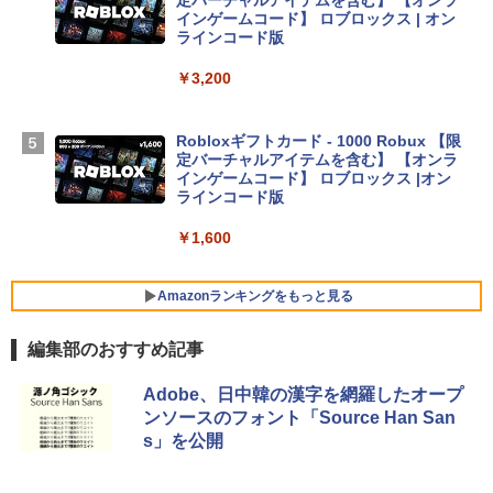
AppleCare+ for 13インチMacBook Air
インゲームコード】 ロブロックス | オン
(M5)|ダウンロード版
ラインコード版
￥331,701
￥3,200
【Amazon.co.jp限定】 HP ノートパソコ
Robloxギフトカード - 1000 Robux 【限
ン 15-fd 15.6インチ 16GBメモリ 512GB
定バーチャルアイテムを含む】 【オンラ
SSD インテル Core 5
インゲームコード】 ロブロックス |オン
ラインコード版
￥129,800
￥1,600
FMV ノートパソコン WE1-K3 (MS 365 P
ersonal/Copilotキー搭載/Win 11/15.6型/
Amazonランキングをもっと見る
Core i5/16GB/SSD 512GB/ホワイト) FM
VWK3E15W_AZ
編集部のおすすめ記事
￥119,800
生成AIパスポート公式テキスト 第４版
Amazon Kindle Paperwhite (16GB) 7イ
Adobe、日中韓の漢字を網羅したオープ
ンチディスプレイ、色調調節ライト、12
ンソースのフォント「Source Han San
週間持続バッテリー、広告なし、ブラッ
￥1,766
s」を公開
ク
￥27,980