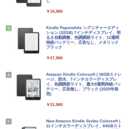
book Lenovo対応
し
￥1,600
￥2,952
￥16,980
ClaudeCode いちばんやさしい 教科書:
非エンジニア 初心者 素人 でも安心 使い
方 マニュアル AI副業にもコンテンツ作成
Microsoft Office Home & Business 202
にもKindle出版にも！ 非エンジニアのた
Apple 2026 MacBook Air M5チップ搭載
4(最新 永続版)|オンラインコード版|Wind
Kindle Paperwhite シグニチャーエディ
めのAIコーディング入門シリーズ
13インチノートブック：AIとApple Intell
ows11、10/mac対応|PC2台
ション (32GB) 7インチディスプレイ、明
igence、13.6インチLiquid Retinaディ
るさ自動調整、色調調節ライト、12週間
スプレイ、16GBユニファイドメモリ、1
持続バッテリー、広告なし、メタリック
￥99
￥39,582
TB SSDストレージ、12MPセンターフレ
ブラック
ームカメラ、日本語キーボード、Touch I
D - シルバー
￥27,980
1冊ですべて身につくHTML & CSSとWe
Robloxギフトカード - 2,000 Robux 【限
bデザイン入門講座［第2版］
定バーチャルアイテムを含む】 【オンラ
￥261,414
インゲームコード】 ロブロックス | オン
ラインコード版
Amazon Kindle Colorsoft | 16GBストレ
￥1,292
ージ、防水、7インチカラーディスプレ
【Amazon.co.jp限定】 HP ノートパソコ
イ、色調調節ライト、最大8週間持続バッ
￥3,200
ン 15-fd 15.6インチ 16GBメモリ 512GB
テリー、広告無し、ブラック (2025年発
SSD インテル Core 5
売)
FM TOWNS ハイパー・カタログ: 本体ハ
ードウェア・市販ソフトウェアのパーフ
Windows版 | Minecraft (マインクラフ
￥129,800
￥31,980
ェクトリストと最新エミュレータ紹介
ト): Java & Bedrock Edition | オンライ
ンコード版
￥1,600
FMV ノートパソコン WE1-K3 (MS 365 P
New Amazon Kindle Scribe Colorsoft |
￥3,600
ersonal/Copilotキー搭載/Win 11/15.6型/
11インチカラーディスプレイ、64GBスト