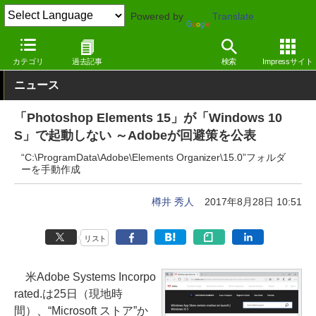
Powered by
Translate
窓の杜
システム・ファイル
システム
Windows
カテゴリ
過去記事
検索
Impressサイト
ニュース
「Photoshop Elements 15」が「Windows 10
S」で起動しない ～Adobeが回避策を公表
“C:\ProgramData\Adobe\Elements Organizer\15.0”フォルダ
ーを手動作成
樽井 秀人
2017年8月28日 10:51
リスト
米Adobe Systems Incorpo
rated.は25日（現地時
間）、“Microsoft ストア”か