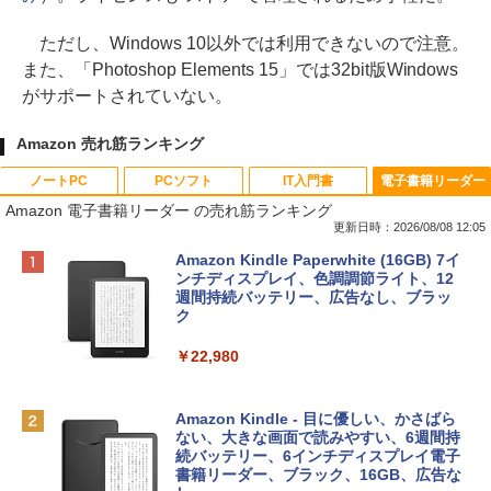
ただし、Windows 10以外では利用できないので注意。
また、「Photoshop Elements 15」では32bit版Windows
がサポートされていない。
Amazon 売れ筋ランキング
ノートPC
PCソフト
IT入門書
電子書籍リーダー
Amazon 電子書籍リーダー の売れ筋ランキング
更新日時：2026/08/08 12:05
Apple 2026 MacBook Neo A18 Proチッ
Robloxギフトカード - 800 Robux 【限
生成AIパスポート公式テキスト 第４版
Amazon Kindle Paperwhite (16GB) 7イ
プ搭載13インチノートブック：AIとAppl
定バーチャルアイテムを含む】 【オンラ
ンチディスプレイ、色調調節ライト、12
e Intelligenceのために設計、Liquid Ret
インゲームコード】 ロブロックス | オン
週間持続バッテリー、広告なし、ブラッ
￥1,766
inaディスプレイ、8GBユニファイドメモ
ラインコード版
ク
リ、256GB SSDストレージ、1080p Fac
eTime HDカメラ - インディゴ
￥1,300
￥22,980
￥119,800
AIイラスト表現辞典: 思い通りの絵を引き
出す プロンプトの言葉 AI画像生成シリー
Robloxギフトカード - 1000 Robux 【限
Amazon Kindle - 目に優しい、かさばら
ズ (はぴーイラストLabo)
定バーチャルアイテムを含む】 【オンラ
ない、大きな画面で読みやすい、6週間持
tomtoc 360°保護 15.6 16インチ パソコ
インゲームコード】 ロブロックス |オン
続バッテリー、6インチディスプレイ電子
ンケース Dell NEC Lavie ASUS HP dyna
ラインコード版
書籍リーダー、ブラック、16GB、広告な
￥480