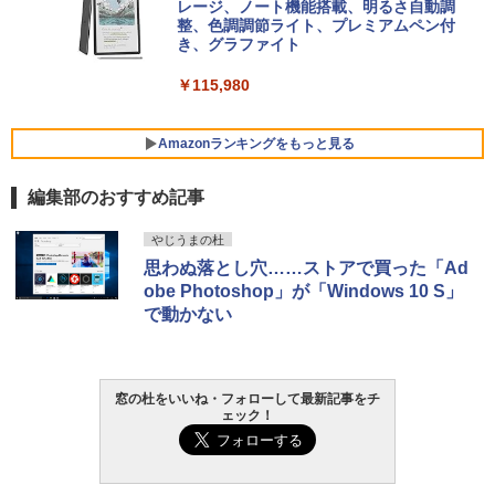
Core i5/16GB/SSD 512GB/ホワイト) FM
レージ、ノート機能搭載、明るさ自動調
VWK3E15W_AZ
整、色調調節ライト、プレミアムペン付
き、グラファイト
￥139,880
￥115,980
Amazonランキングをもっと見る
編集部のおすすめ記事
やじうまの杜
思わぬ落とし穴……ストアで買った「Ad
obe Photoshop」が「Windows 10 S」
で動かない
窓の杜をいいね・フォローして最新記事をチ
ェック！