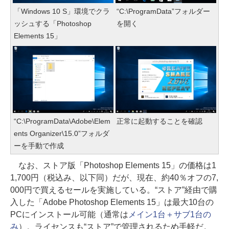
「Windows 10 S」環境でクラ
“C:\ProgramData”フォルダー
ッシュする「Photoshop
を開く
Elements 15」
“C:\ProgramData\Adobe\Elem
正常に起動することを確認
ents Organizer\15.0”フォルダ
ーを手動で作成
なお、ストア版「Photoshop Elements 15」の価格は1
1,700円（税込み、以下同）だが、現在、約40％オフの7,
000円で買えるセールを実施している。“ストア”経由で購
入した「Adobe Photoshop Elements 15」は最大10台の
PCにインストール可能（通常は
メイン1台＋サブ1台の
み
）。ライセンスも“ストア”で管理されるため手軽だ。