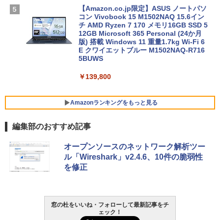
【Amazon.co.jp限定】ASUS ノートパソ
コン Vivobook 15 M1502NAQ 15.6イン
チ AMD Ryzen 7 170 メモリ16GB SSD 5
12GB Microsoft 365 Personal (24か月
版) 搭載 Windows 11 重量1.7kg Wi-Fi 6
E クワイエットブルー M1502NAQ-R716
5BUWS
￥139,800
Amazonランキングをもっと見る
編集部のおすすめ記事
Robloxギフトカード - 800 Robux 【限
生成AIパスポート公式テキスト 第４版
Kindle Paperwhite シグニチャーエディ
オープンソースのネットワーク解析ツー
定バーチャルアイテムを含む】 【オンラ
ション (32GB) 7インチディスプレイ、明
ル「Wireshark」v2.4.6、10件の脆弱性
インゲームコード】 ロブロックス | オン
るさ自動調整、色調調節ライト、12週間
￥1,766
を修正
ラインコード版
持続バッテリー、広告なし、メタリック
ブラック
￥1,300
￥-
1冊ですべて身につくHTML & CSSとWe
窓の杜をいいね・フォローして最新記事をチ
ェック！
bデザイン入門講座［第2版］
Robloxギフトカード - 2,000 Robux 【限