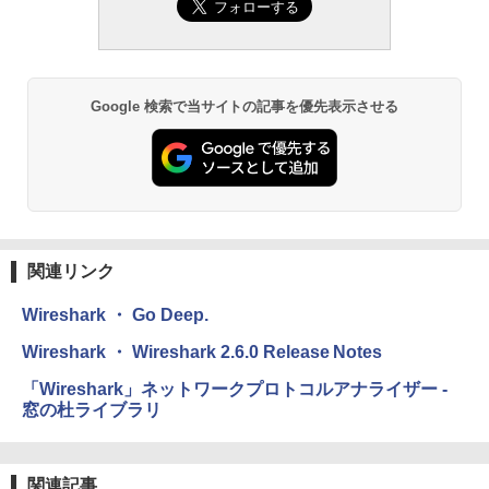
定バーチャルアイテムを含む】 【オンラ
Amazon Kindle Paperwhite (16GB) 7イ
インゲームコード】 ロブロックス | オン
ンチディスプレイ、色調調節ライト、12
￥1,292
ラインコード版
週間持続バッテリー、広告なし、ブラッ
ク
￥3,200
￥-
ClaudeCode いちばんやさしい 教科書:
Google 検索で当サイトの記事を優先表示させる
非エンジニア 初心者 素人 でも安心 使い
方 マニュアル AI副業にもコンテンツ作成
Robloxギフトカード - 1000 Robux 【限
にもKindle出版にも！ 非エンジニアのた
定バーチャルアイテムを含む】 【オンラ
Amazon Kindle Colorsoft | 16GBストレ
めのAIコーディング入門シリーズ
インゲームコード】 ロブロックス |オン
ージ、防水、7インチカラーディスプレ
ラインコード版
イ、色調調節ライト、最大8週間持続バッ
￥99
テリー、広告無し、ブラック (2025年発
売)
￥1,600
関連リンク
￥31,980
AIイラスト表現辞典: 思い通りの絵を引き
出す プロンプトの言葉 AI画像生成シリー
Microsoft Office Home & Business 202
Wireshark ・ Go Deep.
ズ (はぴーイラストLabo)
4(最新 永続版)|オンラインコード版|Wind
ows11、10/mac対応|PC2台
New Amazon Kindle Scribe Colorsoft |
Wireshark ・ Wireshark 2.6.0 Release Notes
￥480
11インチカラーディスプレイ、64GBスト
レージ、ノート機能搭載、明るさ自動調
￥39,582
「Wireshark」ネットワークプロトコルアナライザー -
整、色調調節ライト、プレミアムペン付
窓の杜ライブラリ
き、グラファイト
FM TOWNS ハイパー・カタログ: 本体ハ
ードウェア・市販ソフトウェアのパーフ
Windows版 | Minecraft (マインクラフ
￥115,980
ェクトリストと最新エミュレータ紹介
ト): Java & Bedrock Edition | オンライ
ンコード版
関連記事