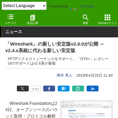
Powered by
Translate
窓の杜
インターネット
ネットワーク
Windows
カテゴリ
過去記事
検索
Impressサイト
ニュース
「Wireshark」の新しい安定版v2.6.0が公開 ～
v2.4.x系統に代わる新しい安定版
HTTPリクエストシーケンスをサポート。「GTK+」レガシー
UIのサポートはv2.6系が最後
樽井 秀人
2018年4月25日 11:40
リスト
Wireshark Foundationは2
4日、オープンソースのパケ
ット取得・プロトコル解析