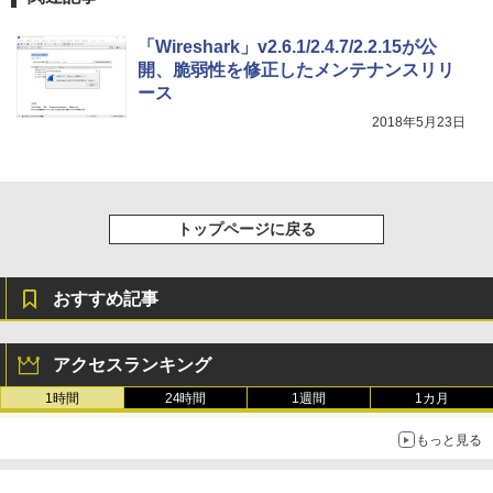
￥1,600
XTEINK X3 電子書籍リーダー 3.7インチ
￥3,600
「Wireshark」v2.6.1/2.4.7/2.2.15が公
E-Ink搭載 58g軽量 カードサイズ 16GB内
蔵 SD対応 ミストレグレー
開、脆弱性を修正したメンテナンスリリ
ース
￥12,900
2018年5月23日
トップページに戻る
おすすめ記事
アクセスランキング
1時間
24時間
1週間
1カ月
もっと見る