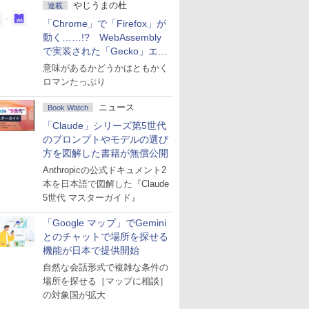
やじうまの杜
連載
「Chrome」で「Firefox」が
動く……!? WebAssembly
で実装された「Gecko」エン
ジン
意味があるかどうかはともかく
ロマンたっぷり
ニュース
Book Watch
「Claude」シリーズ第5世代
のプロンプトやモデルの選び
方を図解した書籍が無償公開
Anthropicの公式ドキュメント2
本を日本語で図解した『Claude
5世代 マスターガイド』
「Google マップ」でGemini
とのチャットで場所を探せる
機能が日本で提供開始
自然な会話形式で複雑な条件の
場所を探せる［マップに相談］
の対象国が拡大