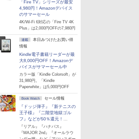
「Fire TV」シリーズが最安
4,980円！Amazonデバイス
のサマーセール
4K/Wi-Fi 6対応の「Fire TV 4K
Plus」は2,000円OFFの7,980円
本日みつけたお買い得
連載
情報
Kindle電子書籍リーダーが最
大8,000円OFF！Amazonデ
バイスがサマーセール中
カラー版「Kindle Colorsoft」が
31,980円。「Kindle
Paperwhite」は5,000円OFF
セール情報
Book Watch
『ドッジ弾子』『新テニスの
王子様』『二階堂地獄ゴル
フ』などが50％還元！
Amazonマンガ週末セール
『リアル』『ハナバス』
『MAJOR 2nd』『オールラウ
ンダー廻』など「アツいスポー