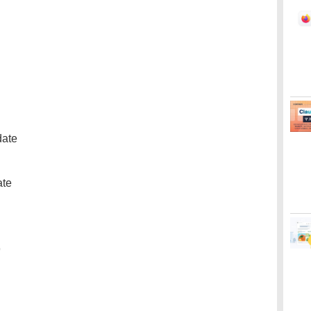
date
ate
9