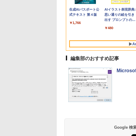
Apple 2026
Robloxギフトカード
生成AIパスポート公
tomtoc 360°保護
Robloxギフトカード
AIイラスト表現辞典:
MacBook Neo A18
- 800 Robux 【限定
式テキスト 第４版
15.6 16インチ パソ
- 1000 Robux 【限
思い通りの絵を引き
Proチップ搭載13イ
バーチャルアイテム
ンケース Dell NEC
バーチャルアイテム
出す プロンプトの言
￥1,766
ンチノートブック：
を含む】 【オンライ
Lavie ASUS HP
を含む】 【オンライ
葉 AI画像生成シリー
￥162,598
￥1,300
￥2,952
￥1,600
￥480
AIとApple
ンゲームコード】 ロ
dynabook Lenovo
ンゲームコード】 ロ
ズ (はぴーイラスト
Intelligence、Liquid
ブロックス | オンラ
対応
ブロックス |オンラ
Labo)
Retinaディスプレ
インコード版
ンコード版
A
イ、8GBメモリ、
512GB SSD、1080p
FaceTime HDカメ
編集部のおすすめ記事
ラ、Touch ID - イン
ディゴ + 3年延長
Micros
AppleCare+ for 13イ
ンチMacBook
Neo(A18 Pro)|ダウン
ロード版
Amazon Kindle
Amazon Kindle - 目
Paperwhite (16GB)
に優しい、かさばら
7インチディスプレ
ない、大きな画面で
イ、色調調節ライ
読みやすい、6週間
￥22,980
￥16,980
Google
ト、12週間持続バッ
続バッテリー、6イ
テリー、広告なし、
チディスプレイ電子