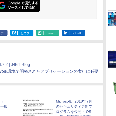
持続バッテリー、広
ッテリー、広告無
調節ライト、プレミア
な
告なし、メタリック
し、ブラック (2025
ムペン付き、グラファ
ブラック
年発売)
イト
ェア
はてブ
note
LinkedIn
.7.2 | .NET Blog
 Framework環境で開発されたアプリケーションの実行に必要
il
Microsoft、2018年7月
」の一般
のセキュリティ更新プ
ログラムを公開 ～OS