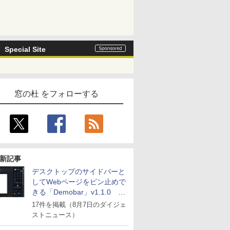
Special Site
窓の杜 をフォローする
新記事
デスクトップのサイドバーと
してWebページをピン止めで
きる「Demobar」v1.1.0 ほ
か
17件を掲載（8月7日のダイジェ
ストニュース）