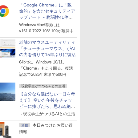
「Google Chrome」に「致
命的」を含むセキュリティア
ップデート ～脆弱性41件に
対処
Windows/Mac環境には
v151.0.7922.108/.109が展開中
老舗のマウスユーティリティ
「チューチューマウス」がAI
の力を借りて15年ぶりに復活
64bit化、Windows 10/11、
「Chrome」も走り回る。復活
記念で2026年末まで500円
現役学生がつづるAIとの生活
【自分なら選ばない一日を考
えて】 空いた午後をチャッ
ピーに捧げたら、思わぬ絶景
に出会った話
～現役学生がつづるAIとの生活
本日みつけたお買い得
連載
情報