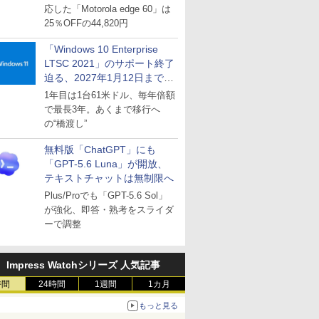
応した「Motorola edge 60」は
25％OFFの44,820円
「Windows 10 Enterprise
LTSC 2021」のサポート終了
迫る、2027年1月12日まで
～ESUは9月1日から販売
1年目は1台61米ドル、毎年倍額
で最長3年。あくまで移行へ
の“橋渡し”
無料版「ChatGPT」にも
「GPT-5.6 Luna」が開放、
テキストチャットは無制限へ
Plus/Proでも「GPT-5.6 Sol」
が強化、即答・熟考をスライダ
ーで調整
Impress Watchシリーズ 人気記事
時間
24時間
1週間
1カ月
もっと見る