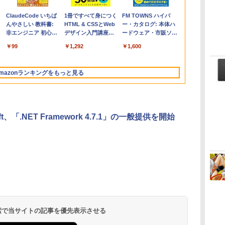
Apple 2026
Microsoft Office
ClaudeCode いちば
【Amazon.co.jp限
Robloxギフトカード
1冊ですべて身につく
FMV ノートパソコン
Windows版 |
FM TOWNS ハイパ
コ
定
MacBook Air M5チ
Home & Business
んやさしい 教科書:
定】 HP ノートパソ
- 2,000 Robux 【限
HTML & CSSとWeb
WE1-K3 (MS 365
Minecraft (マインクラ
ー・カタログ: 本体ハ
ップ搭載13インチノ
2024(最新 永続版)|オ
非エンジニア 初心者
コン 15-fd 15.6イン
定バーチャルアイテ
デザイン入門講座
Personal/Copilotキー
フト): Java & Bedrock
ードウェア・市販ソフ
ートブック：AIと
ンラインコード
素人 でも安心 使い方
チ 16GBメモリ
ムを含む】 【オンラ
［第2版］
搭載/Win 11/15.6
Edition | オンラインコ
トウェアのパーフェク
￥261,414
￥39,582
￥99
￥129,800
￥3,200
￥1,292
￥139,880
￥3,600
￥1,600
Apple Intelligence、
版|Windows11、
マニュアル AI副業に
512GB SSD インテ
インゲームコード】
型/Core i5/16GB/SSD
ード版
トリストと最新エミュ
イ
13.6インチLiquid
10/mac対応|PC2台
もコンテンツ作成に
ル Core 5
ロブロックス | オン
512GB/ホワイト)
レータ紹介
Retinaディスプレ
もKindle出版にも！
ラインコード版
FMVWK3E15W_AZ
mazonランキングをもっと見る
イ、16GBユニファイ
非エンジニアのため
ドメモリ、1TB SSD
のAIコーディング入
ストレージ、12MPセ
門シリーズ
ンターフレームカメ
ラ、日本語キーボー
oft、「.NET Framework 4.7.1」の一般提供を開始
ド、Touch ID - シル
バー
Kindle Paperwhite
Amazon Kindle
New Amazon Kindle
シグニチャーエディ
Colorsoft | 16GBス
Scribe Colorsoft | 11
ション (32GB) 7イン
トレージ、防水、7イ
インチカラーディスプ
持
チディスプレイ、明
ンチカラーディスプ
レイ、64GBストレー
￥27,980
￥31,980
￥115,980
 検索で当サイトの記事を優先表示させる
ン
るさ自動調整、色調
レイ、色調調節ライ
ジ、ノート機能搭載、
調節ライト、12週間
ト、最大8週間持続バ
明るさ自動調整、色調