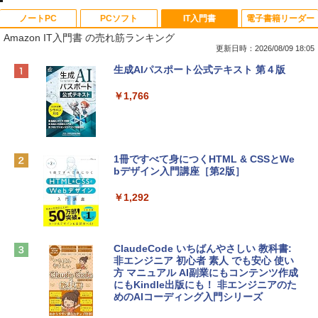
ノートPC
PCソフト
IT入門書
電子書籍リーダー
Amazon IT入門書 の売れ筋ランキング
更新日時：2026/08/09 18:05
Apple 2026 MacBook Neo A18 Proチッ
Robloxギフトカード - 800 Robux 【限
生成AIパスポート公式テキスト 第４版
プ搭載13インチノートブック：AIとAppl
定バーチャルアイテムを含む】 【オンラ
e Intelligenceのために設計、Liquid Ret
インゲームコード】 ロブロックス | オン
￥1,766
inaディスプレイ、8GBユニファイドメモ
ラインコード版
リ、256GB SSDストレージ、1080p Fac
eTime HDカメラ - インディゴ
￥1,300
￥113,748
1冊ですべて身につくHTML & CSSとWe
bデザイン入門講座［第2版］
Robloxギフトカード - 1000 Robux 【限
定バーチャルアイテムを含む】 【オンラ
tomtoc 360°保護 15.6 16インチ パソコ
インゲームコード】 ロブロックス |オン
￥1,292
ンケース Dell NEC Lavie ASUS HP dyna
ラインコード版
book Lenovo対応
￥1,600
￥2,952
ClaudeCode いちばんやさしい 教科書:
非エンジニア 初心者 素人 でも安心 使い
方 マニュアル AI副業にもコンテンツ作成
Robloxギフトカード - 2,000 Robux 【限
にもKindle出版にも！ 非エンジニアのた
Apple 2026 MacBook Air M5チップ搭載
定バーチャルアイテムを含む】 【オンラ
めのAIコーディング入門シリーズ
13インチノートブック：AIとApple Intell
インゲームコード】 ロブロックス | オン
igence、13.6インチLiquid Retinaディ
ラインコード版