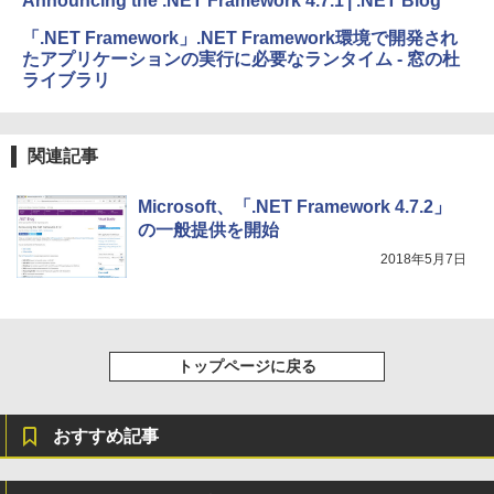
Announcing the .NET Framework 4.7.1 | .NET Blog
イ、色調調節ライト、最大8週間持続バッ
テリー、広告無し、ブラック (2025年発
「.NET Framework」.NET Framework環境で開発され
売)
たアプリケーションの実行に必要なランタイム - 窓の杜
ライブラリ
￥31,980
New Amazon Kindle Scribe Colorsoft |
関連記事
11インチカラーディスプレイ、64GBスト
レージ、ノート機能搭載、明るさ自動調
整、色調調節ライト、プレミアムペン付
Microsoft、「.NET Framework 4.7.2」
き、グラファイト
の一般提供を開始
2018年5月7日
￥115,980
トップページに戻る
おすすめ記事