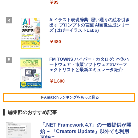
￥99
スプレイ、16GBユニファイドメモリ、1
TB SSDストレージ、12MPセンターフレ
￥3,200
ームカメラ、日本語キーボード、Touch I
D - ミッドナイト
AIイラスト表現辞典: 思い通りの絵を引き
出す プロンプトの言葉 AI画像生成シリー
Microsoft Office Home & Business 202
￥278,800
ズ (はぴーイラストLabo)
4(最新 永続版)|オンラインコード版|Wind
ows11、10/mac対応|PC2台
￥480
【Amazon.co.jp限定】 HP ノートパソコ
￥39,582
ン 15-fd 15.6インチ 16GBメモリ 512GB
SSD インテル Core 5
FM TOWNS ハイパー・カタログ: 本体ハ
ードウェア・市販ソフトウェアのパーフ
Windows版 | Minecraft (マインクラフ
￥129,800
ェクトリストと最新エミュレータ紹介
ト): Java & Bedrock Edition | オンライ
ンコード版
￥1,600
FMV ノートパソコン WE1-K3 (MS 365 P
￥3,600
ersonal/Copilotキー搭載/Win 11/15.6型/
Core i5/16GB/SSD 512GB/ホワイト) FM
Amazonランキングをもっと見る
VWK3E15W_AZ
編集部のおすすめ記事
￥139,880
Amazon Kindle - 目に優しい、かさばら
「.NET Framework 4.7」の一般提供が開
ない、大きな画面で読みやすい、6週間持
始 ～「Creators Update」以外でも利用
続バッテリー、6インチディスプレイ電子
可能に