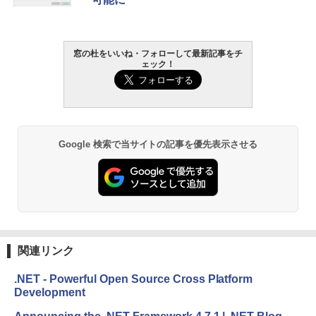
書籍リーダー、マッチャ、16GB、広告な
し
￥16,980
窓の杜をいいね・フォローして最新記事をチ
ェック！
Kindle Paperwhite シグニチャーエディ
ション (32GB) 7インチディスプレイ、明
るさ自動調整、色調調節ライト、12週間
持続バッテリー、広告なし、メタリック
ブラック
Google 検索で当サイトの記事を優先表示させる
￥27,980
Amazon Kindle Paperwhite (16GB) 7イ
ンチディスプレイ、色調調節ライト、12
週間持続バッテリー、広告なし、ブラッ
ク
関連リンク
￥22,980
.NET - Powerful Open Source Cross Platform
Development
Amazon Kindle Colorsoft | 16GBストレ
ージ、防水、7インチカラーディスプレ