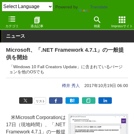
Powered by
Translate
窓の杜
システム・ファイル
ランタイム
Windows
カテゴリ
過去記事
検索
Impressサイト
ニュース
Microsoft、「.NET Framework 4.7.1」の一般提
供を開始
「Windows 10 Fall Creators Update」に含まれているバージ
ョンを他のOSでも
樽井 秀人
2017年10月19日 06:00
リスト
米Microsoft Corporationは
17日（現地時間）、「.NET
Framework 4.7.1」の一般提