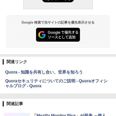
ション (32GB) 7インチディスプレイ、明
るさ自動調整、色調調節ライト、12週間
持続バッテリー、広告なし、メタリック
ブラック
Google 検索で当サイトの記事を優先表示させる
￥27,980
Amazon Kindle Paperwhite (16GB) 7イ
ンチディスプレイ、色調調節ライト、12
週間持続バッテリー、広告なし、ブラッ
ク
関連リンク
￥22,980
Quora - 知識を共有し合い、世界を知ろう
Amazon Kindle Colorsoft | 16GBストレ
Quoraセキュリティについてのご説明 - Quoraオフィシ
ージ、防水、7インチカラーディスプレ
ャルブログ - Quora
イ、色調調節ライト、最大8週間持続バッ
テリー、広告無し、ブラック (2025年発
売)
関連記事
￥31,980
「Mozilla Monitor Plus」が発表 ～個人