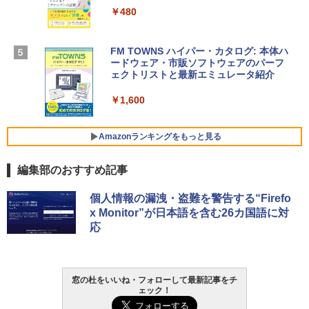
ows11、10/mac対応|PC2台
￥480
【Amazon.co.jp限定】 HP ノートパソコ
￥39,582
ン 15-fd 15.6インチ 16GBメモリ 512GB
SSD インテル Core 5
FM TOWNS ハイパー・カタログ: 本体ハ
ードウェア・市販ソフトウェアのパーフ
Windows版 | Minecraft (マインクラフ
￥129,800
ェクトリストと最新エミュレータ紹介
ト): Java & Bedrock Edition | オンライ
ンコード版
￥1,600
FMV ノートパソコン WE1-K3 (MS 365 P
￥3,600
ersonal/Copilotキー搭載/Win 11/15.6型/
Core i5/16GB/SSD 512GB/ホワイト) FM
Amazonランキングをもっと見る
VWK3E15W_AZ
編集部のおすすめ記事
￥139,880
Amazon Kindle - 目に優しい、かさばら
個人情報の漏洩・盗難を警告する“Firefo
ない、大きな画面で読みやすい、6週間持
x Monitor”が日本語を含む26カ国語に対
続バッテリー、6インチディスプレイ電子
応
書籍リーダー、マッチャ、16GB、広告な
し
￥16,980
窓の杜をいいね・フォローして最新記事をチ
ェック！
Kindle Paperwhite シグニチャーエディ