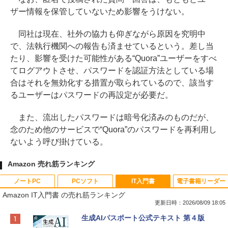
ザー情報を保管していないため影響をうけない。
同社は現在、社外の協力も仰ぎながら原因を究明中
で、法執行機関への報告も済ませているという。差し当
たり、影響を受けた可能性がある“Quora”ユーザーをすべ
てログアウトさせ、パスワードを認証方法としている場
合はそれを無効化する措置が取られているので、該当す
るユーザーはパスワードの再設定が必要だ。
また、流出したパスワードは暗号化済みのものだが、
念のため他のサービスで“Quora”のパスワードを再利用し
ないよう呼び掛けている。
Amazon 売れ筋ランキング
ノートPC
PCソフト
IT入門書
電子書籍リーダー
Amazon IT入門書 の売れ筋ランキング
更新日時：2026/08/09 18:05
Apple 2026 MacBook Neo A18 Proチッ
Robloxギフトカード - 800 Robux 【限
生成AIパスポート公式テキスト 第４版
プ搭載13インチノートブック：AIとAppl
定バーチャルアイテムを含む】 【オンラ