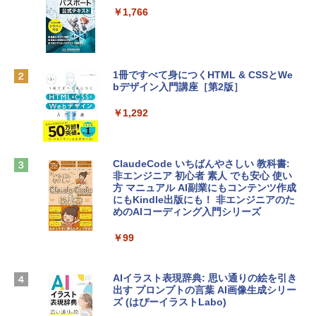
e Intelligenceのために設計、Liquid Ret
インゲームコード】 ロブロックス | オン
￥1,766
inaディスプレイ、8GBユニファイドメモ
ラインコード版
リ、256GB SSDストレージ、1080p Fac
eTime HDカメラ - インディゴ
￥1,300
￥113,748
1冊ですべて身につくHTML & CSSとWe
bデザイン入門講座［第2版］
Robloxギフトカード - 1000 Robux 【限
定バーチャルアイテムを含む】 【オンラ
tomtoc 360°保護 15.6 16インチ パソコ
インゲームコード】 ロブロックス |オン
￥1,292
ンケース Dell NEC Lavie ASUS HP dyna
ラインコード版
book Lenovo対応
￥1,600
￥2,952
ClaudeCode いちばんやさしい 教科書:
非エンジニア 初心者 素人 でも安心 使い
方 マニュアル AI副業にもコンテンツ作成
Robloxギフトカード - 2,000 Robux 【限
にもKindle出版にも！ 非エンジニアのた
Apple 2026 MacBook Air M5チップ搭載
定バーチャルアイテムを含む】 【オンラ
めのAIコーディング入門シリーズ
13インチノートブック：AIとApple Intell
インゲームコード】 ロブロックス | オン
igence、13.6インチLiquid Retinaディ
ラインコード版
￥99
スプレイ、16GBユニファイドメモリ、1
TB SSDストレージ、12MPセンターフレ
￥3,200
ームカメラ、日本語キーボード、Touch I
D - ミッドナイト
AIイラスト表現辞典: 思い通りの絵を引き
出す プロンプトの言葉 AI画像生成シリー
Microsoft Office Home & Business 202
￥278,800
ズ (はぴーイラストLabo)
4(最新 永続版)|オンラインコード版|Wind