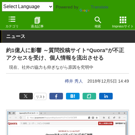
Powered by
Translate
窓の杜
セキュリティ
セキュリティ
Webサービス
カテゴリ
過去記事
検索
Impressサイト
ニュース
約1億人に影響 ～質問投稿サイト“Quora”が不正
アクセスを受け、個人情報を流出させる
現在、社外の協力も仰ぎながら原因を究明中
樽井 秀人
2018年12月5日 14:49
リスト