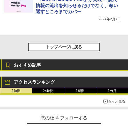
New Amazon Kindle Scribe Colorsoft |
情報の流出を知らせるだけでなく、奪い
11インチカラーディスプレイ、64GBスト
返すところまでカバー
レージ、ノート機能搭載、明るさ自動調
整、色調調節ライト、プレミアムペン付
2024年2月7日
き、グラファイト
￥115,980
トップページに戻る
おすすめ記事
アクセスランキング
1時間
24時間
1週間
1カ月
もっと見る
窓の杜 をフォローする