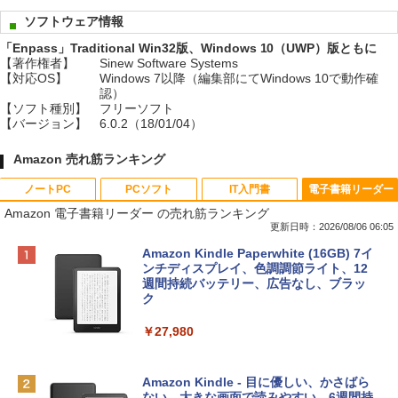
ソフトウェア情報
「Enpass」Traditional Win32版、Windows 10（UWP）版ともに
【著作権者】
Sinew Software Systems
【対応OS】
Windows 7以降（編集部にてWindows 10で動作確
認）
【ソフト種別】
フリーソフト
【バージョン】
6.0.2（18/01/04）
Amazon 売れ筋ランキング
ノートPC
PCソフト
IT入門書
電子書籍リーダー
Amazon 電子書籍リーダー の売れ筋ランキング
更新日時：2026/08/06 06:05
Apple 2026 MacBook Neo A18 Proチッ
Xbox プリペイドカード 10,000円 デジタ
生成AIパスポート公式テキスト 第４版
Amazon Kindle Paperwhite (16GB) 7イ
プ搭載13インチノートブック：AIとAppl
ルコード 【旧 Xbox ギフトカード】 [オ
ンチディスプレイ、色調調節ライト、12
e Intelligenceのために設計、Liquid Ret
ンラインコード]
週間持続バッテリー、広告なし、ブラッ
￥1,766
inaディスプレイ、8GBユニファイドメモ
ク
リ、512GB SSDストレージ、1080p Fac
￥10,000
eTime HDカメラ、Touch ID - インディ
￥27,980
ゴ
AIイラスト表現辞典: 思い通りの絵を引き
Robloxギフトカード - 800 Robux 【限
￥137,800
出す プロンプトの言葉 AI画像生成シリー
定バーチャルアイテムを含む】 【オンラ
Amazon Kindle - 目に優しい、かさばら
ズ (はぴーイラストLabo)
インゲームコード】 ロブロックス | オン
ない、大きな画面で読みやすい、6週間持