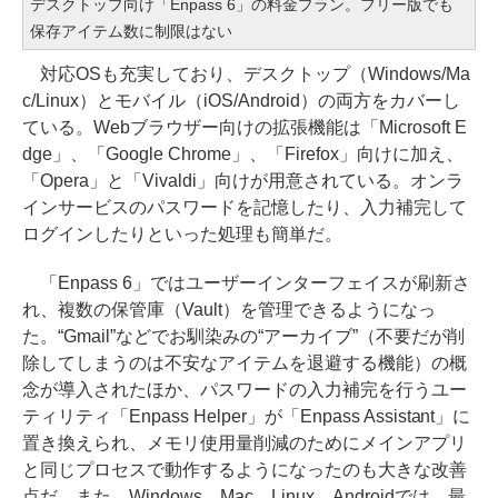
デスクトップ向け「Enpass 6」の料金プラン。フリー版でも
保存アイテム数に制限はない
対応OSも充実しており、デスクトップ（Windows/Ma
c/Linux）とモバイル（iOS/Android）の両方をカバーし
ている。Webブラウザー向けの拡張機能は「Microsoft E
dge」、「Google Chrome」、「Firefox」向けに加え、
「Opera」と「Vivaldi」向けが用意されている。オンラ
インサービスのパスワードを記憶したり、入力補完して
ログインしたりといった処理も簡単だ。
「Enpass 6」ではユーザーインターフェイスが刷新さ
れ、複数の保管庫（Vault）を管理できるようになっ
た。“Gmail”などでお馴染みの“アーカイブ”（不要だが削
除してしまうのは不安なアイテムを退避する機能）の概
念が導入されたほか、パスワードの入力補完を行うユー
ティリティ「Enpass Helper」が「Enpass Assistant」に
置き換えられ、メモリ使用量削減のためにメインアプリ
と同じプロセスで動作するようになったのも大きな改善
点だ。また、Windows、Mac、Linux、Androidでは、最