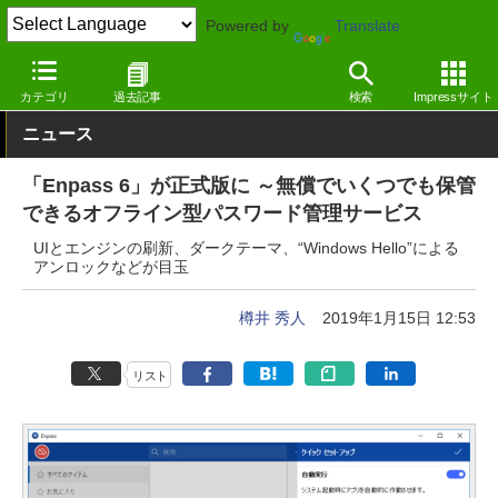
Powered by
Translate
窓の杜
セキュリティ
セキュリティ
Windows
カテゴリ
過去記事
検索
Impressサイト
ニュース
「Enpass 6」が正式版に ～無償でいくつでも保管
できるオフライン型パスワード管理サービス
UIとエンジンの刷新、ダークテーマ、“Windows Hello”による
アンロックなどが目玉
樽井 秀人
2019年1月15日 12:53
リスト