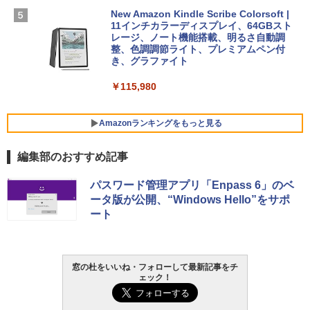
New Amazon Kindle Scribe Colorsoft |
￥1,600
11インチカラーディスプレイ、64GBスト
FMV ノートパソコン WE1-K3 (MS 365 P
レージ、ノート機能搭載、明るさ自動調
ersonal/Copilotキー搭載/Win 11/15.6型/
整、色調調節ライト、プレミアムペン付
Core i5/16GB/SSD 512GB/ホワイト) FM
き、グラファイト
VWK3E15W_AZ
￥115,980
￥119,800
Amazonランキングをもっと見る
編集部のおすすめ記事
パスワード管理アプリ「Enpass 6」のベ
ータ版が公開、“Windows Hello”をサポ
ート
窓の杜をいいね・フォローして最新記事をチ
ェック！