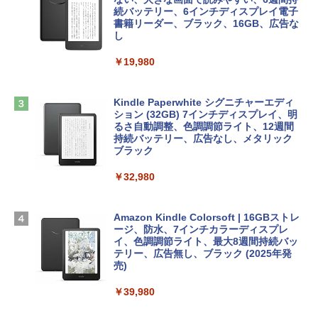
ラインコード版
続バッテリー、6インチディスプレイ電子
tomtoc 360°保護 15.6 16インチ パソコ
書籍リーダー、ブラック、16GB、広告な
￥99
ンケース Dell NEC Lavie ASUS HP dyna
し
￥1,300
book Lenovo対応
￥19,980
ClaudeCode いちばんやさしい 教科書:
￥2,952
非エンジニア 初心者 素人 でも安心 使い
Microsoft Office Home & Business 202
方 マニュアル AI副業にもコンテンツ作成
4(最新 永続版)|オンラインコード版|Wind
にもKindle出版にも！ 非エンジニアのた
ows11、10/mac対応|PC2台
Kindle Paperwhite シグニチャーエディ
めのAIコーディング入門シリーズ
Apple 2026 MacBook Air M5チップ搭載
ション (32GB) 7インチディスプレイ、明
13インチノートブック：AIとApple Intell
るさ自動調整、色調調節ライト、12週間
￥39,582
igence、13.6インチLiquid Retinaディ
持続バッテリー、広告なし、メタリック
￥99
スプレイ、24GBユニファイドメモリ、1
ブラック
TB SSD、12MPセンターフレームカメ
Robloxギフトカード - 2,000 Robux 【限
ラ、Touch ID - スカイブルー + 3年延長
￥32,980
FM TOWNS ハイパー・カタログ: 本体ハ
定バーチャルアイテムを含む】 【オンラ
AppleCare+ for 13インチMacBook Air
ードウェア・市販ソフトウェアのパーフ
インゲームコード】 ロブロックス | オン
(M5)|ダウンロード版
ェクトリストと最新エミュレータ紹介
ラインコード版
Amazon Kindle Colorsoft | 16GBストレ
￥331,701
ージ、防水、7インチカラーディスプレ
￥1,600
￥3,200
イ、色調調節ライト、最大8週間持続バッ
テリー、広告無し、ブラック (2025年発
【Amazon.co.jp限定】 HP ノートパソコ
売)
1冊ですべて身につくHTML & CSSとWe
Robloxギフトカード - 1000 Robux 【限
ン 15-fd 15.6インチ 16GBメモリ 512GB
bデザイン入門講座［第2版］
定バーチャルアイテムを含む】 【オンラ
SSD インテル Core 5
￥39,980
インゲームコード】 ロブロックス |オン
ラインコード版
￥2,326
￥129,800