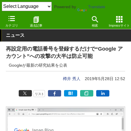
Powered by
Translate
窓の杜
セキュリティ
セキュリティ
Webサービス
カテゴリ
過去記事
検索
Impressサイト
ニュース
再設定用の電話番号を登録するだけで“Google ア
カウント”への攻撃の大半は防止可能
Googleが最新の研究結果を公表
樽井 秀人
2019年5月28日 12:52
リスト