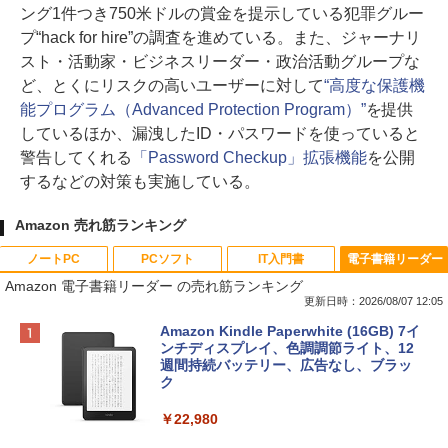
ング1件つき750米ドルの賞金を提示している犯罪グルー
プ“hack for hire”の調査を進めている。また、ジャーナリ
スト・活動家・ビジネスリーダー・政治活動グループな
ど、とくにリスクの高いユーザーに対して
“高度な保護機
能プログラム（Advanced Protection Program）”
を提供
しているほか、漏洩したID・パスワードを使っていると
警告してくれる
「Password Checkup」拡張機能
を公開
するなどの対策も実施している。
Amazon 売れ筋ランキング
ノートPC
PCソフト
IT入門書
電子書籍リーダー
Amazon 電子書籍リーダー の売れ筋ランキング
更新日時：2026/08/07 12:05
Apple 2026 MacBook Neo A18 Proチッ
Robloxギフトカード - 800 Robux 【限
生成AIパスポート公式テキスト 第４版
Amazon Kindle Paperwhite (16GB) 7イ
プ搭載13インチノートブック：AIとAppl
定バーチャルアイテムを含む】 【オンラ
ンチディスプレイ、色調調節ライト、12
e Intelligence、Liquid Retinaディスプ
インゲームコード】 ロブロックス | オン
週間持続バッテリー、広告なし、ブラッ
￥1,766
レイ、8GBメモリ、512GB SSD、1080p
ラインコード版
ク
FaceTime HDカメラ、Touch ID - インデ
ィゴ + 3年延長 AppleCare+ for 13インチ
￥1,300
￥22,980
MacBook Neo(A18 Pro)|ダウンロード版