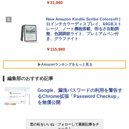
￥31,980
ェクトリストと最新エミュレータ紹介
ト): Java & Bedrock Edition | オンライ
￥129,800
ンコード版
￥1,600
New Amazon Kindle Scribe Colorsoft |
￥3,600
FMV ノートパソコン WE1-K3 (MS 365 P
11インチカラーディスプレイ、64GBスト
ersonal/Copilotキー搭載/Win 11/15.6型/
レージ、ノート機能搭載、明るさ自動調
Core i5/16GB/SSD 512GB/ホワイト) FM
整、色調調節ライト、プレミアムペン付
VWK3E15W_AZ
き、グラファイト
￥139,880
￥115,980
Amazonランキングをもっと見る
編集部のおすすめ記事
Google、漏洩パスワードの利用を警告す
るChrome拡張「Password Checkup」
を無償公開
窓の杜をいいね・フォローして最新記事をチ
ェック！