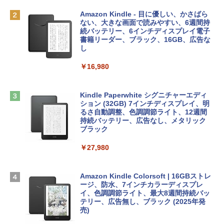
AIイラスト表現辞典: 思い通りの絵を引き
￥162,598
出す プロンプトの言葉 AI画像生成シリー
Microsoft Office Home & Business 202
Amazon Kindle - 目に優しい、かさばら
ズ (はぴーイラストLabo)
4(最新 永続版)|オンラインコード版|Wind
ない、大きな画面で読みやすい、6週間持
ows11、10/mac対応|PC2台
続バッテリー、6インチディスプレイ電子
tomtoc 360°保護 15.6 16インチ パソコ
書籍リーダー、ブラック、16GB、広告な
￥480
ンケース Dell NEC Lavie ASUS HP dyna
し
￥39,582
book Lenovo対応
￥16,980
ClaudeCode いちばんやさしい 教科書:
￥2,952
非エンジニア 初心者 素人 でも安心 使い
Robloxギフトカード - 2,000 Robux 【限
方 マニュアル AI副業にもコンテンツ作成
定バーチャルアイテムを含む】 【オンラ
にもKindle出版にも！ 非エンジニアのた
インゲームコード】 ロブロックス | オン
Kindle Paperwhite シグニチャーエディ
めのAIコーディング入門シリーズ
Apple 2026 MacBook Air M5チップ搭載
ラインコード版
ション (32GB) 7インチディスプレイ、明
13インチノートブック：AIとApple Intell
るさ自動調整、色調調節ライト、12週間
igence、13.6インチLiquid Retinaディ
持続バッテリー、広告なし、メタリック
￥99
￥3,200
スプレイ、24GBユニファイドメモリ、1
ブラック
TB SSDストレージ、12MPセンターフレ
ームカメラ、日本語キーボード、Touch I
￥27,980
1冊ですべて身につくHTML & CSSとWe
Robloxギフトカード - 1000 Robux 【限
D - ミッドナイト
bデザイン入門講座［第2版］
定バーチャルアイテムを含む】 【オンラ
インゲームコード】 ロブロックス |オン
￥298,901
ラインコード版
Amazon Kindle Colorsoft | 16GBストレ
￥2,326
ージ、防水、7インチカラーディスプレ
イ、色調調節ライト、最大8週間持続バッ
￥1,600
【Amazon.co.jp限定】 HP ノートパソコ
テリー、広告無し、ブラック (2025年発
ン 15-fd 15.6インチ 16GBメモリ 512GB
売)
FM TOWNS ハイパー・カタログ: 本体ハ
SSD インテル Core 5
ードウェア・市販ソフトウェアのパーフ
Windows版 | Minecraft (マインクラフ