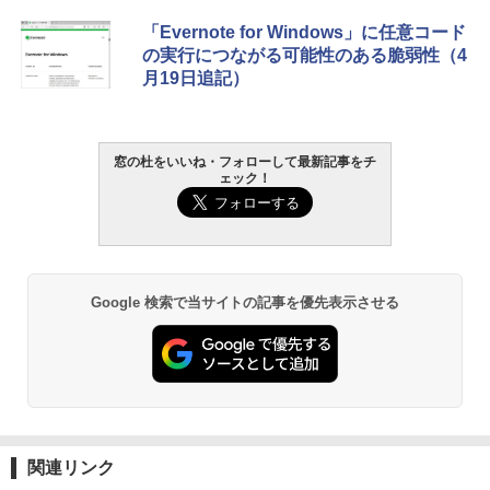
Amazon Kindle - 目に優しい、かさばら
「Evernote for Windows」に任意コード
ない、大きな画面で読みやすい、6週間持
の実行につながる可能性のある脆弱性（4
続バッテリー、6インチディスプレイ電子
月19日追記）
書籍リーダー、マッチャ、16GB、広告な
し
￥16,980
窓の杜をいいね・フォローして最新記事をチ
ェック！
Kindle Paperwhite シグニチャーエディ
ション (32GB) 7インチディスプレイ、明
るさ自動調整、色調調節ライト、12週間
持続バッテリー、広告なし、メタリック
ブラック
Google 検索で当サイトの記事を優先表示させる
￥27,980
Amazon Kindle Paperwhite (16GB) 7イ
ンチディスプレイ、色調調節ライト、12
週間持続バッテリー、広告なし、ブラッ
ク
関連リンク
￥22,980