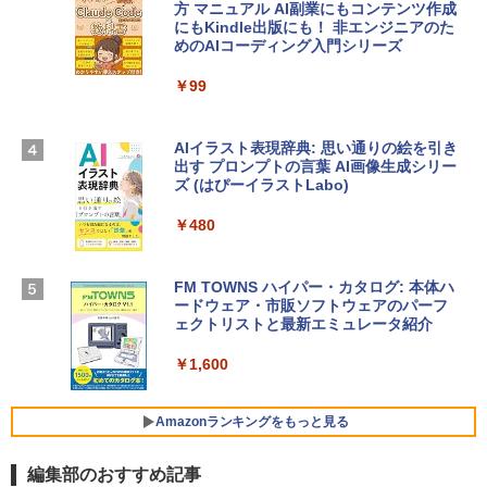
方 マニュアル AI副業にもコンテンツ作成
Robloxギフトカード - 2,000 Robux 【限
にもKindle出版にも！ 非エンジニアのた
Apple 2026 MacBook Air M5チップ搭載
定バーチャルアイテムを含む】 【オンラ
めのAIコーディング入門シリーズ
13インチノートブック：AIとApple Intell
インゲームコード】 ロブロックス | オン
igence、13.6インチLiquid Retinaディ
ラインコード版
￥99
スプレイ、16GBユニファイドメモリ、1
TB SSDストレージ、12MPセンターフレ
￥3,200
ームカメラ、日本語キーボード、Touch I
D - ミッドナイト
AIイラスト表現辞典: 思い通りの絵を引き
出す プロンプトの言葉 AI画像生成シリー
Microsoft Office Home & Business 202
￥278,800
ズ (はぴーイラストLabo)
4(最新 永続版)|オンラインコード版|Wind
ows11、10/mac対応|PC2台
￥480
【Amazon.co.jp限定】 HP ノートパソコ
￥39,582
ン 15-fd 15.6インチ 16GBメモリ 512GB
SSD インテル Core 5
FM TOWNS ハイパー・カタログ: 本体ハ
ードウェア・市販ソフトウェアのパーフ
Windows版 | Minecraft (マインクラフ
￥129,800
ェクトリストと最新エミュレータ紹介
ト): Java & Bedrock Edition | オンライ
ンコード版
￥1,600
FMV ノートパソコン WE1-K3 (MS 365 P
￥3,600
ersonal/Copilotキー搭載/Win 11/15.6型/
Core i5/16GB/SSD 512GB/ホワイト) FM
Amazonランキングをもっと見る
VWK3E15W_AZ
編集部のおすすめ記事
￥139,880