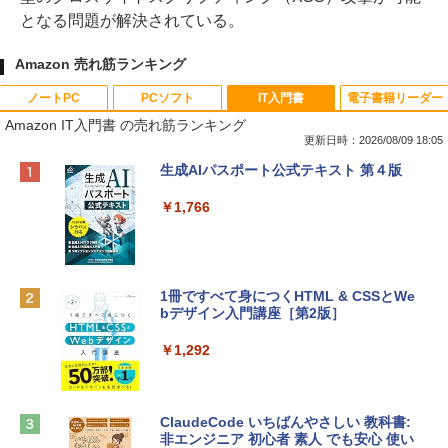
となる問題が解決されている。
Amazon 売れ筋ランキング
ノートPC
PCソフト
IT入門書
電子書籍リーダー
Amazon IT入門書 の売れ筋ランキング
更新日時：2026/08/09 18:05
Apple 2026 MacBook Neo A18 Proチッ
Robloxギフトカード - 800 Robux 【限
生成AIパスポート公式テキスト 第４版
プ搭載13インチノートブック：AIとAppl
定バーチャルアイテムを含む】 【オンラ
e Intelligenceのために設計、Liquid Ret
インゲームコード】 ロブロックス | オン
￥1,766
inaディスプレイ、8GBユニファイドメモ
ラインコード版
リ、256GB SSDストレージ、1080p Fac
eTime HDカメラ - インディゴ
￥1,300
￥113,748
1冊ですべて身につくHTML & CSSとWe
bデザイン入門講座［第2版］
Robloxギフトカード - 1000 Robux 【限
定バーチャルアイテムを含む】 【オンラ
tomtoc 360°保護 15.6 16インチ パソコ
インゲームコード】 ロブロックス |オン
￥1,292
ンケース Dell NEC Lavie ASUS HP dyna
ラインコード版
book Lenovo対応
￥1,600
￥2,952
ClaudeCode いちばんやさしい 教科書:
非エンジニア 初心者 素人 でも安心 使い