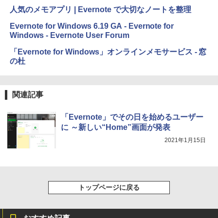
人気のメモアプリ | Evernote で大切なノートを整理
Amazon Kindle Colorsoft | 16GBストレ
Evernote for Windows 6.19 GA - Evernote for
ージ、防水、7インチカラーディスプレ
Windows - Evernote User Forum
イ、色調調節ライト、最大8週間持続バッ
テリー、広告無し、ブラック (2025年発
「Evernote for Windows」オンラインメモサービス - 窓
売)
の杜
￥31,980
関連記事
New Amazon Kindle Scribe Colorsoft |
11インチカラーディスプレイ、64GBスト
レージ、ノート機能搭載、明るさ自動調
「Evernote」でその日を始めるユーザー
整、色調調節ライト、プレミアムペン付
に ～新しい“Home”画面が発表
き、グラファイト
2021年1月15日
￥115,980
トップページに戻る