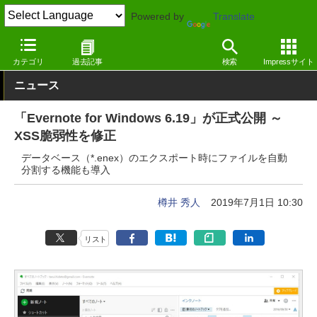
Powered by
Translate
窓の杜
セキュリティ
脆弱性
Windows
カテゴリ
過去記事
検索
Impressサイト
ニュース
「Evernote for Windows 6.19」が正式公開 ～
XSS脆弱性を修正
データベース（*.enex）のエクスポート時にファイルを自動
分割する機能も導入
樽井 秀人
2019年7月1日 10:30
リスト