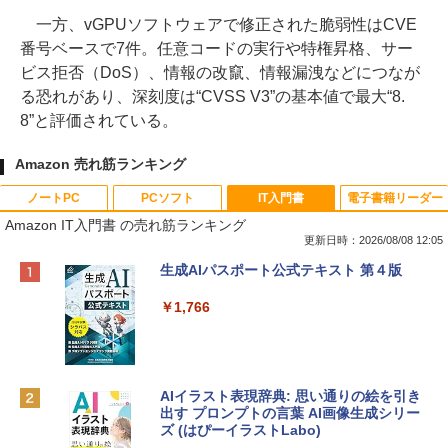
一方、vGPUソフトウェアで修正された脆弱性はCVE
番号ベースで7件。任意コードの実行や特権昇格、サー
ビス拒否（DoS）、情報の改竄、情報漏洩などにつなが
る恐れがあり、深刻度は“CVSS V3”の基本値で最大“8.
8”と評価されている。
Amazon 売れ筋ランキング
ノートPC
PCソフト
IT入門書
電子書籍リーダー
Amazon IT入門書 の売れ筋ランキング
更新日時：2026/08/08 12:05
Apple 2026 MacBook Neo A18 Proチッ
Robloxギフトカード - 800 Robux 【限
生成AIパスポート公式テキスト 第４版
プ搭載13インチノートブック：AIとAppl
定バーチャルアイテムを含む】 【オンラ
e Intelligenceのために設計、Liquid Ret
インゲームコード】 ロブロックス | オン
￥1,766
inaディスプレイ、8GBユニファイドメモ
ラインコード版
リ、256GB SSDストレージ、1080p Fac
eTime HDカメラ - インディゴ
￥1,300
￥119,800
AIイラスト表現辞典: 思い通りの絵を引き
出す プロンプトの言葉 AI画像生成シリー
Robloxギフトカード - 1000 Robux 【限
ズ (はぴーイラストLabo)
定バーチャルアイテムを含む】 【オンラ