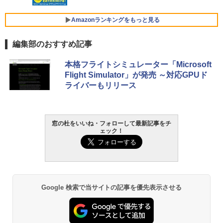
FMV ノートパソコン WE1-K3 (MS 365 P
￥3,600
ersonal/Copilotキー搭載/Win 11/15.6型/
Core i5/16GB/SSD 512GB/ホワイト) FM
Amazonランキングをもっと見る
VWK3E15W_AZ
編集部のおすすめ記事
￥139,880
Amazon Kindle Paperwhite (16GB) 7イ
本格フライトシミュレーター「Microsoft
ンチディスプレイ、色調調節ライト、12
Flight Simulator」が発売 ～対応GPUド
週間持続バッテリー、広告なし、ブラッ
ライバーもリリース
ク
￥22,980
窓の杜をいいね・フォローして最新記事をチ
ェック！
Amazon Kindle - 目に優しい、かさばら
ない、大きな画面で読みやすい、6週間持
続バッテリー、6インチディスプレイ電子
書籍リーダー、ブラック、16GB、広告な
し
￥16,980
Google 検索で当サイトの記事を優先表示させる
Kindle Paperwhite シグニチャーエディ
ション (32GB) 7インチディスプレイ、明