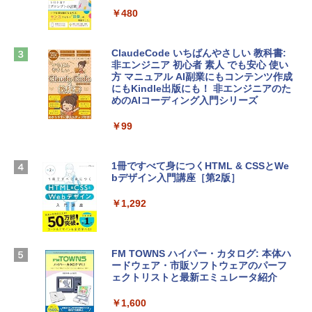
tomtoc 360°保護 15.6 16インチ パソコ
インゲームコード】 ロブロックス |オン
ンケース Dell NEC Lavie ASUS HP dyna
ラインコード版
￥480
book Lenovo対応
￥1,600
￥2,952
ClaudeCode いちばんやさしい 教科書:
非エンジニア 初心者 素人 でも安心 使い
方 マニュアル AI副業にもコンテンツ作成
Microsoft Office Home & Business 202
にもKindle出版にも！ 非エンジニアのた
Apple 2026 MacBook Air M5チップ搭載
4(最新 永続版)|オンラインコード版|Wind
めのAIコーディング入門シリーズ
13インチノートブック：AIとApple Intell
ows11、10/mac対応|PC2台
igence、13.6インチLiquid Retinaディ
スプレイ、16GBユニファイドメモリ、1
￥99
￥39,582
TB SSDストレージ、12MPセンターフレ
ームカメラ、日本語キーボード、Touch I
D - シルバー
1冊ですべて身につくHTML & CSSとWe
Robloxギフトカード - 2,000 Robux 【限
bデザイン入門講座［第2版］
定バーチャルアイテムを含む】 【オンラ
￥261,414
インゲームコード】 ロブロックス | オン
ラインコード版
￥1,292
【Amazon.co.jp限定】 HP ノートパソコ
￥3,200
ン 15-fd 15.6インチ 16GBメモリ 512GB
SSD インテル Core 5
FM TOWNS ハイパー・カタログ: 本体ハ
ードウェア・市販ソフトウェアのパーフ
Windows版 | Minecraft (マインクラフ
￥129,800
ェクトリストと最新エミュレータ紹介
ト): Java & Bedrock Edition | オンライ
ンコード版
￥1,600