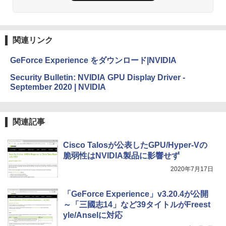
るさ自動調整、色調調節ライト、12週間
持続バッテリー、広告なし、メタリック
ブラック
関連リンク
￥27,980
GeForce Experience をダウンロード|NVIDIA
Amazon Kindle Colorsoft | 16GBストレ
Security Bulletin: NVIDIA GPU Display Driver -
ージ、防水、7インチカラーディスプレ
September 2020 | NVIDIA
イ、色調調節ライト、最大8週間持続バッ
テリー、広告無し、ブラック (2025年発
売)
関連記事
￥31,980
Cisco Talosが公表したGPU/Hyper-Vの
New Amazon Kindle Scribe Colorsoft |
脆弱性はNVIDIA製品に影響せず
11インチカラーディスプレイ、64GBスト
2020年7月17日
レージ、ノート機能搭載、明るさ自動調
整、色調調節ライト、プレミアムペン付
き、グラファイト
「GeForce Experience」v3.20.4が公開
～「三國志14」など39タイトルがFreest
￥115,980
yle/Anselに対応