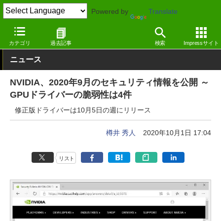
Powered by
Translate
窓の杜
セキュリティ
脆弱性
Windows
カテゴリ
過去記事
検索
Impressサイト
ニュース
NVIDIA、2020年9月のセキュリティ情報を公開 ～
GPUドライバーの脆弱性は4件
修正版ドライバーは10月5日の週にリリース
樽井 秀人
2020年10月1日 17:04
リスト