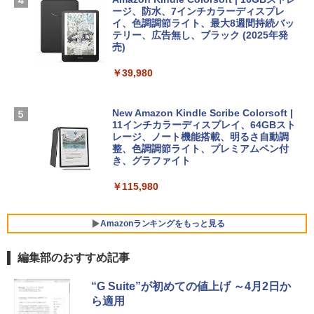
ージ、防水、7インチカラーディスプレ
￥1,600
イ、色調調節ライト、最大8週間持続バッ
￥1,600
【Amazon.co.jp限定】 HP ノートパソコ
テリー、広告無し、ブラック (2025年発
ン 15-fd 15.6インチ 16GBメモリ 512GB
売)
1冊ですべて身につくHTML & CSSとWe
SSD インテル Core 5
bデザイン入門講座［第2版］
Microsoft Office Home 2024(最新 永続
￥39,980
版)|オンラインコード版|Windows11、1
￥129,800
0/mac対応|PC2台
￥2,326
New Amazon Kindle Scribe Colorsoft |
￥37,224
FMV ノートパソコン WE1-K3 (MS 365 P
11インチカラーディスプレイ、64GBスト
ersonal/Copilotキー搭載/Win 11/15.6型/
レージ、ノート機能搭載、明るさ自動調
Core i5/16GB/SSD 512GB/ホワイト) FM
整、色調調節ライト、プレミアムペン付
VWK3E15W_AZ
き、グラファイト
￥119,800
￥115,980
Amazonランキングをもっと見る
編集部のおすすめ記事
“G Suite”が初めての値上げ ～4月2日か
ら適用