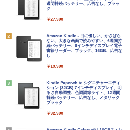
e Intelligenceのために設計、Liquid Ret
インゲームコード】 ロブロックス | オン
週間持続バッテリー、広告なし、ブラッ
￥1,766
inaディスプレイ、8GBユニファイドメモ
ラインコード版
ク
リ、512GB SSDストレージ、1080p Fac
eTime HDカメラ、Touch ID - インディ
￥1,300
￥27,980
ゴ
AIイラスト表現辞典: 思い通りの絵を引き
￥137,800
出す プロンプトの言葉 AI画像生成シリー
Microsoft Office Home & Business 202
Amazon Kindle - 目に優しい、かさばら
ズ (はぴーイラストLabo)
4(最新 永続版)|オンラインコード版|Wind
ない、大きな画面で読みやすい、6週間持
ows11、10/mac対応|PC2台
続バッテリー、6インチディスプレイ電子
tomtoc 360°保護 15.6 16インチ パソコ
書籍リーダー、ブラック、16GB、広告な
￥480
ンケース Dell NEC Lavie ASUS HP dyna
し
￥39,582
book Lenovo対応
￥19,980
ClaudeCode いちばんやさしい 教科書:
￥2,952
非エンジニア 初心者 素人 でも安心 使い
Robloxギフトカード - 2,000 Robux 【限
方 マニュアル AI副業にもコンテンツ作成
定バーチャルアイテムを含む】 【オンラ
にもKindle出版にも！ 非エンジニアのた
インゲームコード】 ロブロックス | オン
Kindle Paperwhite シグニチャーエディ
めのAIコーディング入門シリーズ
Apple 2026 MacBook Air M5チップ搭載
ラインコード版
ション (32GB) 7インチディスプレイ、明
13インチノートブック：AIとApple Intell
るさ自動調整、色調調節ライト、12週間
igence、13.6インチLiquid Retinaディ
持続バッテリー、広告なし、メタリック
￥99
￥3,200
スプレイ、24GBユニファイドメモリ、1
ブラック
TB SSDストレージ、12MPセンターフレ
ームカメラ、日本語キーボード、Touch I
￥32,980
FM TOWNS ハイパー・カタログ: 本体ハ
Robloxギフトカード - 1000 Robux 【限
D - ミッドナイト
ードウェア・市販ソフトウェアのパーフ
定バーチャルアイテムを含む】 【オンラ
ェクトリストと最新エミュレータ紹介
インゲームコード】 ロブロックス |オン
￥314,800
ラインコード版
Amazon Kindle Colorsoft | 16GBストレ