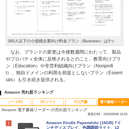
300人以下の小規模企業向け料金プラン（Business）は3つ
なお、ブランドの変更は今後数週間にわたって、製品
やプロパティ全体に反映されるとのこと。教育向けプラ
ン（Education）や非営利組織向けプラン（Nonprofi
t）、独自ドメインの利用を前提としないプラン（Essent
ials）も引き続き提供される。
Amazon 売れ筋ランキング
ノートPC
PCソフト
IT入門書
電子書籍リーダー
Amazon 電子書籍リーダー の売れ筋ランキング
更新日時：2026/08/06 18:05
Apple 2026 MacBook Neo A18 Proチッ
Robloxギフトカード - 800 Robux 【限
生成AIパスポート公式テキスト 第４版
Amazon Kindle Paperwhite (16GB) 7イ
プ搭載13インチノートブック：AIとAppl
定バーチャルアイテムを含む】 【オンラ
ンチディスプレイ、色調調節ライト、12