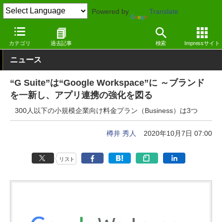
Powered by
Translate
窓の杜
オフィス・ドキュメント
オフィス
Webサービス
カテゴリ
過去記事
検索
Impressサイト
ニュース
“G Suite”は“Google Workspace”に ～ブランド
を一新し、アプリ連携の強化を図る
300人以下の小規模企業向け料金プラン（Business）は3つ
樽井 秀人
2020年10月7日 07:00
リスト