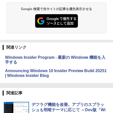
￥19,980
Google 検索で当サイトの記事を優先表示させる
Kindle Paperwhite シグニチャーエディ
ション (32GB) 7インチディスプレイ、明
るさ自動調整、色調調節ライト、12週間
持続バッテリー、広告なし、メタリック
ジェード
関連リンク
￥32,980
Windows Insider Program - 最新の Windows 機能を入
手する
Amazon Kindle Colorsoft | 16GBストレ
ージ、防水、7インチカラーディスプレ
Announcing Windows 10 Insider Preview Build 20251
イ、色調調節ライト、最大8週間持続バッ
| Windows Insider Blog
テリー、広告無し、ブラック (2025年発
売)
￥39,980
関連記事
New Amazon Kindle Scribe Colorsoft |
デフラグ機能を改善。アプリのスプラッ
11インチカラーディスプレイ、64GBスト
シュも明暗テーマに応じて ～Dev版「Wi
レージ、ノート機能搭載、明るさ自動調