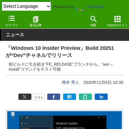
Powered by
Translate
窓の杜
システム・ファイル
システム
Windows
カテゴリ
過去記事
検索
Impressサイト
ニュース
「Windows 10 Insider Preview」Build 20251
が“Dev”チャネルでリリース
前ビルドに引き続き“FE_RELEASE”ブランチから。“wsl --
install”コマンドをテスト可能
樽井 秀人
2020年11月5日 10:30
リスト