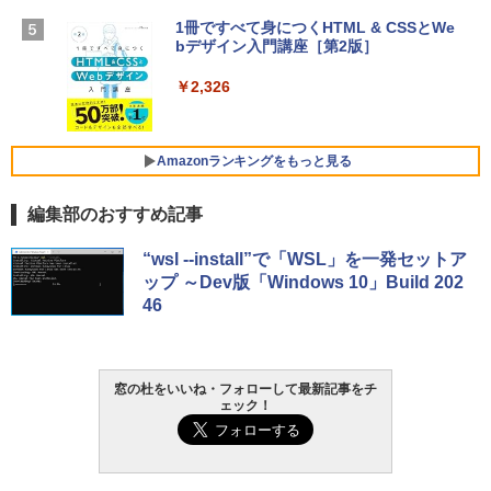
【Amazon.co.jp限定】 HP ノートパソコ
1冊ですべて身につくHTML & CSSとWe
ン 15-fd 15.6インチ 16GBメモリ 512GB
bデザイン入門講座［第2版］
Microsoft Office Home 2024(最新 永続
SSD インテル Core 5
版)|オンラインコード版|Windows11、1
0/mac対応|PC2台
￥2,326
￥129,800
￥37,224
FMV ノートパソコン WE1-K3 (MS 365 P
Amazonランキングをもっと見る
ersonal/Copilotキー搭載/Win 11/15.6型/
Core i5/16GB/SSD 512GB/ホワイト) FM
編集部のおすすめ記事
VWK3E15W_AZ
Amazon Kindle Paperwhite (16GB) 7イ
￥120,000
“wsl --install”で「WSL」を一発セットア
ンチディスプレイ、色調調節ライト、12
ップ ～Dev版「Windows 10」Build 202
週間持続バッテリー、広告なし、ブラッ
46
ク
￥27,980
窓の杜をいいね・フォローして最新記事をチ
ェック！
Amazon Kindle - 目に優しい、かさばら
ない、大きな画面で読みやすい、6週間持
続バッテリー、6インチディスプレイ電子
書籍リーダー、ブラック、16GB、広告な
し