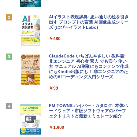
ィゴ + 3年延長 AppleCare+ for 13インチ
￥1,300
MacBook Neo(A18 Pro)|ダウンロード版
AIイラスト表現辞典: 思い通りの絵を引き
￥162,598
出す プロンプトの言葉 AI画像生成シリー
Robloxギフトカード - 2,000 Robux 【限
ズ (はぴーイラストLabo)
定バーチャルアイテムを含む】 【オンラ
インゲームコード】 ロブロックス | オン
tomtoc 360°保護 15.6 16インチ パソコ
ラインコード版
￥480
ンケース Dell NEC Lavie ASUS HP dyna
book Lenovo対応
￥3,200
ClaudeCode いちばんやさしい 教科書:
￥2,952
非エンジニア 初心者 素人 でも安心 使い
方 マニュアル AI副業にもコンテンツ作成
Microsoft Office Home & Business 202
にもKindle出版にも！ 非エンジニアのた
4(最新 永続版)|オンラインコード版|Wind
めのAIコーディング入門シリーズ
Apple 2026 MacBook Air M5チップ搭載
ows11、10/mac対応|PC2台
13インチノートブック：AIとApple Intell
igence、13.6インチLiquid Retinaディ
￥99
￥39,582
スプレイ、24GBユニファイドメモリ、1
TB SSD、12MPセンターフレームカメ
ラ、Touch ID - ミッドナイト + 3年延長
FM TOWNS ハイパー・カタログ: 本体ハ
Robloxギフトカード - 1000 Robux 【限
AppleCare+ for 13インチMacBook Air
ードウェア・市販ソフトウェアのパーフ
定バーチャルアイテムを含む】 【オンラ
(M5)|ダウンロード版
ェクトリストと最新エミュレータ紹介
インゲームコード】 ロブロックス |オン
ラインコード版
￥347,600
￥1,600
￥1,600