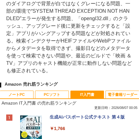
のダイアログで背景が白ではなくグレーになる問題、一
部の環境で“SYSTEM THREAD EXCEPTION NOT HAN
DLED”エラーが発生する問題、「opengl32.dll」のクラ
ッシュ、アップグレード後に更新をチェックすると「設
定」アプリがハングアップする問題などが対処されてい
る。検索インデクサーがHEIFファイルやWebPファイル
からメタデータを取得できず、撮影日などのメタデータ
を使って検索できない問題や、最近のビルドで「映画 ＆
TV」アプリのキャスト機能が正常に動作しない問題など
も修正されている。
Amazon 売れ筋ランキング
ノートPC
PCソフト
IT入門書
電子書籍リーダー
Amazon IT入門書 の売れ筋ランキング
更新日時：2026/08/07 00:05
Apple 2026 MacBook Neo A18 Proチッ
Robloxギフトカード - 800 Robux 【限
生成AIパスポート公式テキスト 第４版
プ搭載13インチノートブック：AIとAppl
定バーチャルアイテムを含む】 【オンラ
e Intelligence、Liquid Retinaディスプ
インゲームコード】 ロブロックス | オン
￥1,766
レイ、8GBメモリ、512GB SSD、1080p
ラインコード版
FaceTime HDカメラ、Touch ID - インデ