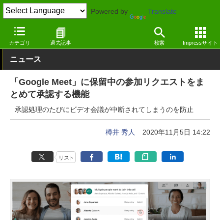
Powered by
Translate
窓の杜
オフィス・ドキュメント
オフィス
Webサービス
カテゴリ
過去記事
検索
Impressサイト
ニュース
「Google Meet」に保留中の参加リクエストをま
とめて承認する機能
承認処理のたびにビデオ会議が中断されてしまうのを防止
樽井 秀人
2020年11月5日 14:22
リスト