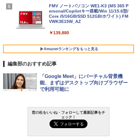
FMV ノートパソコン WE1-K3 (MS 365 P
ersonal/Copilotキー搭載/Win 11/15.6型/
Core i5/16GB/SSD 512GB/ホワイト) FM
VWK3E15W_AZ
￥139,880
Amazonランキングをもっと見る
編集部のおすすめ記事
Robloxギフトカード - 800 Robux 【限
生成AIパスポート公式テキスト 第４版
Amazon Kindle Paperwhite (16GB) 7イ
「Google Meet」にバーチャル背景機
定バーチャルアイテムを含む】 【オンラ
ンチディスプレイ、色調調節ライト、12
能、まずはデスクトップ向けブラウザー
インゲームコード】 ロブロックス | オン
週間持続バッテリー、広告なし、ブラッ
￥1,766
で利用可能に
ラインコード版
ク
￥1,300
￥22,980
AIイラスト表現辞典: 思い通りの絵を引き
窓の杜をいいね・フォローして最新記事をチ
ェック！
出す プロンプトの言葉 AI画像生成シリー
Robloxギフトカード - 1000 Robux 【限
Amazon Kindle - 目に優しい、かさばら
ズ (はぴーイラストLabo)
定バーチャルアイテムを含む】 【オンラ
ない、大きな画面で読みやすい、6週間持
インゲームコード】 ロブロックス |オン
続バッテリー、6インチディスプレイ電子
ラインコード版
書籍リーダー、ブラック、16GB、広告な
￥480