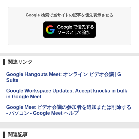
し
￥1,600
￥16,980
ClaudeCode いちばんやさしい 教科書:
Google 検索で当サイトの記事を優先表示させる
非エンジニア 初心者 素人 でも安心 使い
方 マニュアル AI副業にもコンテンツ作成
Microsoft Office Home & Business 202
にもKindle出版にも！ 非エンジニアのた
4(最新 永続版)|オンラインコード版|Wind
Kindle Paperwhite シグニチャーエディ
めのAIコーディング入門シリーズ
ows11、10/mac対応|PC2台
ション (32GB) 7インチディスプレイ、明
るさ自動調整、色調調節ライト、12週間
持続バッテリー、広告なし、メタリック
￥99
￥39,582
ブラック
関連リンク
￥27,980
1冊ですべて身につくHTML & CSSとWe
Robloxギフトカード - 2,000 Robux 【限
bデザイン入門講座［第2版］
定バーチャルアイテムを含む】 【オンラ
Google Hangouts Meet: オンライン ビデオ会議 | G
インゲームコード】 ロブロックス | オン
Suite
ラインコード版
Amazon Kindle Colorsoft | 16GBストレ
￥1,292
ージ、防水、7インチカラーディスプレ
Google Workspace Updates: Accept knocks in bulk
イ、色調調節ライト、最大8週間持続バッ
￥3,200
in Google Meet
テリー、広告無し、ブラック (2025年発
売)
FM TOWNS ハイパー・カタログ: 本体ハ
Google Meet ビデオ会議の参加者を追加または削除する
ードウェア・市販ソフトウェアのパーフ
Windows版 | Minecraft (マインクラフ
- パソコン - Google Meet ヘルプ
￥31,980
ェクトリストと最新エミュレータ紹介
ト): Java & Bedrock Edition | オンライ
ンコード版
￥1,600
New Amazon Kindle Scribe Colorsoft |
￥3,600
関連記事
11インチカラーディスプレイ、64GBスト