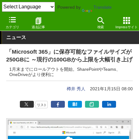
Powered by
Translate
窓の杜
システム・ファイル
ファイル
Webサービス
カテゴリ
過去記事
検索
Impressサイト
ニュース
「Microsoft 365」に保存可能なファイルサイズが
250GBに ～現行の100GBから上限を大幅引き上げ
1月末までにロールアウトを開始。SharePointやTeams、
OneDriveがより便利に
樽井 秀人
2021年1月15日 08:00
リスト