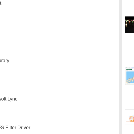
t
brary
oft Lync
S Filter Driver