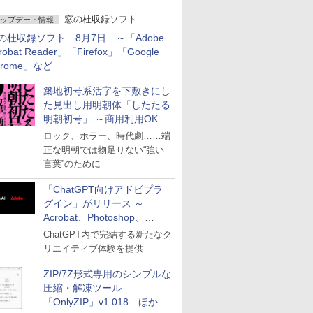
窓の杜収録ソフト
ップデート情報
の杜収録ソフト 8月7日 ～「Adobe
robat Reader」「Firefox」「Google
hrome」など
築地初号系活字を下敷きにし
た見出し用明朝体「したたる
明朝初号」 ～商用利用OK
ロック、ホラー、時代劇……端
正な明朝では物足りない“強い
言葉”のために
「ChatGPT向けアドビプラ
グイン」がリリース ～
Acrobat、Photoshop、
Premiereなどの機能を1つの
ChatGPT内で完結する新たなク
プラグインに統合
リエイティブ体験を提供
ZIP/7Z形式専用のシンプルな
圧縮・解凍ツール
「OnlyZIP」v1.018 ほか