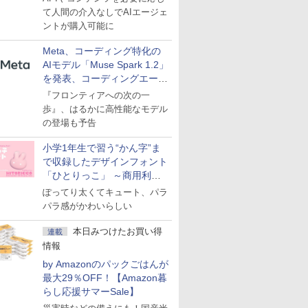
て人間の介入なしでAIエージェ
ントが購入可能に
Meta、コーディング特化の
AIモデル「Muse Spark 1.2」
を発表、コーディングエージ
ェント「Muse Code」も
『フロンティアへの次の一
歩』、はるかに高性能なモデル
の登場も予告
小学1年生で習う“かん字”ま
で収録したデザインフォント
「ひとりっこ」 ～商用利用
OK
ぽってり太くてキュート、パラ
パラ感がかわいらしい
本日みつけたお買い得
連載
情報
by Amazonのパックごはんが
最大29％OFF！【Amazon暮
らし応援サマーSale】