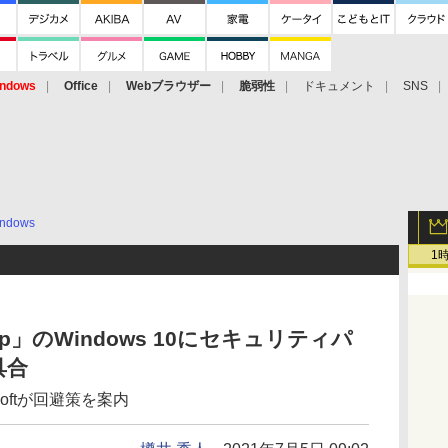
ndows
Office
Webブラウザー
脆弱性
ドキュメント
SNS
ndows
1
esktop」のWindows 10にセキュリティパ
具合
softが回避策を案内