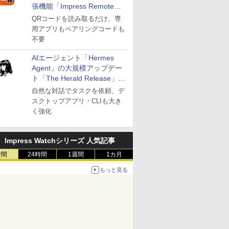
張機能「Impress Remote」
が公開
QRコードを読み取るだけ、専
用アプリもペアリングコードも
不要
AIエージェント「Hermes
Agent」の大規模アップデー
ト「The Herald Release」が
公開
自然な対話でタスクを依頼、デ
スクトップアプリ・CLIも大き
く強化
Impress Watchシリーズ 人気記事
時間
24時間
1週間
1カ月
もっと見る