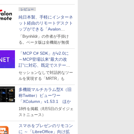
レビュー
純日本製、手軽にインターネ
ット経由のリモートデスクト
ップができる「Avalon
remote」
「Brynhildr」の作者が手掛け
る。ベータ版は全機能が無償
「MCP C# SDK」がv2.0に
～MCP登場以来“最大の改
訂”に対応、既定でステート
レスへ
セッションなしで対話的なツー
ルを実現する「MRTR」も
多機能マルチカラム型X（旧
称Twitter）ビューワー
「XColumn」v1.53.1 ほか
18件を掲載（8月5日のダイジェ
ストニュース）
スマホをプレゼンのリモコン
に ～「LibreOffice」向け拡