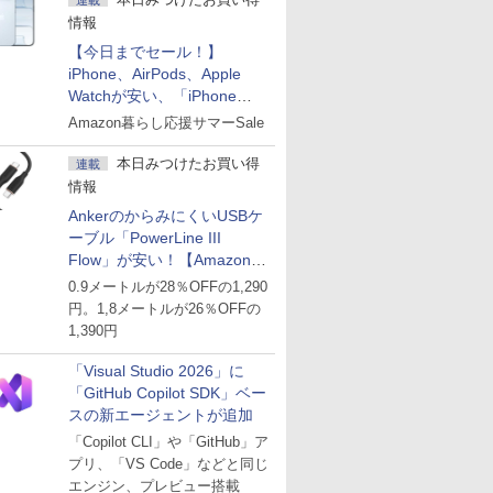
連載
情報
【今日までセール！】
iPhone、AirPods、Apple
Watchが安い、「iPhone
Air」256GB版が139,800円な
Amazon暮らし応援サマーSale
ど
本日みつけたお買い得
連載
情報
AnkerのからみにくいUSBケ
ーブル「PowerLine III
Flow」が安い！【Amazon暮
らし応援サマーSale】
0.9メートルが28％OFFの1,290
円。1,8メートルが26％OFFの
1,390円
「Visual Studio 2026」に
「GitHub Copilot SDK」ベー
スの新エージェントが追加
「Copilot CLI」や「GitHub」ア
プリ、「VS Code」などと同じ
エンジン、プレビュー搭載