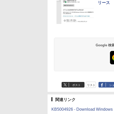
リース
ディゴ
Robloxギフトカード
生成AIパスポート公
Amazon Kindle
Microsoft Office
AIイラスト表現辞典:
Amazon Kindle - 目
- 800 Robux 【限定
式テキスト 第４版
Paperwhite (16GB)
Home & Business
思い通りの絵を引き
に優しい、かさばら
バーチャルアイテム
7インチディスプレ
2024(最新 永続版)|オ
出す プロンプトの言
ない、大きな画面で
￥1,766
を含む】 【オンライ
イ、色調調節ライ
ンラインコード
葉 AI画像生成シリー
読みやすい、6週間
￥1,300
￥27,980
￥39,582
￥480
￥19,980
Google
ンゲームコード】 ロ
ト、12週間持続バッ
版|Windows11、
ズ (はぴーイラスト
続バッテリー、6イ
ブロックス | オンラ
テリー、広告なし、
10/mac対応|PC2台
Labo)
チディスプレイ電子
インコード版
ブラック
書籍リーダー、ブラ
ック、16GB、広告
し
ポスト
リスト
シ
関連リンク
KB5004926 - Download Windows 10,