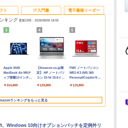
ソフト
IT入門書
電子書籍リーダー
ランキング
更新日時：2026/08/06 18:05
Apple 2026
【Amazon.co.jp限
FMV ノートパソコン
コ
MacBook Air M5チ
定】 HP ノートパソ
WE1-K3 (MS 365
ップ搭載13インチノ
コン 15-fd 15.6イン
Personal/Copilotキー
ートブック：AIと
チ 16GBメモリ
搭載/Win 11/15.6
￥314,800
￥129,800
￥119,800
Apple Intelligence、
512GB SSD インテ
型/Core i5/16GB/SSD
13.6インチLiquid
ル Core 5
512GB/ホワイト)
Retinaディスプレ
FMVWK3E15W_AZ
mazonランキングをもっと見る
イ、24GBユニファイ
ドメモリ、1TB SSD
ストレージ、12MPセ
ンターフレームカメ
ラ、日本語キーボー
soft、Windows 10向けオプションパッチを定例外リ
ド、Touch ID - ミッ