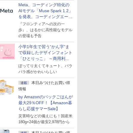
Meta、コーディング特化の
AIモデル「Muse Spark 1.2」
を発表、コーディングエージ
ェント「Muse Code」も
『フロンティアへの次の一
歩』、はるかに高性能なモデル
の登場も予告
小学1年生で習う“かん字”ま
で収録したデザインフォント
「ひとりっこ」 ～商用利用
OK
ぽってり太くてキュート、パラ
パラ感がかわいらしい
本日みつけたお買い得
連載
情報
by Amazonのパックごはんが
最大29％OFF！【Amazon暮
らし応援サマーSale】
災害時などの備えにも！国産米
180g×24個が最安2,978円から
本日みつけたお買い得