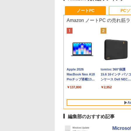
ノートPC
PC
Amazon ノートPC の売れ筋
Apple 2026
tomtoc 360°保護
MacBook Neo A18
15.6 16インチ パソ
Proチップ搭載13イ
ンケース Dell NEC
ンチノートブック：
Lavie ASUS HP
￥137,800
￥2,952
AIとApple
dynabook Lenovo
Intelligenceのために
対応
設計、Liquid Retina
A
ディスプレイ、8GB
ユニファイドメモ
リ、512GB SSDスト
編集部のおすすめ記事
レージ、1080p
FaceTime HDカメ
Micro
ラ、Touch ID - イン