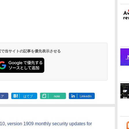
ドナイト
Robloxギフトカード
ClaudeCode いちば
Kindle Paperwhite
Robloxギフトカード
FM TOWNS ハイパ
Amazon Kindle
Microsoft Office
1冊ですべて身につく
New Amazon Kindle
- 2,000 Robux 【限
んやさしい 教科書:
シグニチャーエディ
- 1000 Robux 【限定
ー・カタログ: 本体
Colorsoft | 16GBス
Home 2024(最新 永続
HTML & CSSとWebデ
Scribe Colorsoft | 11
定バーチャルアイテ
非エンジニア 初心者
ション (32GB) 7イン
バーチャルアイテム
ハードウェア・市販
トレージ、防水、7イ
版)|オンラインコード
ザイン入門講座［第2
インチカラーディスプ
持
ムを含む】 【オンラ
素人 でも安心 使い方
チディスプレイ、明
を含む】 【オンライ
ソフトウェアのパー
ンチカラーディスプ
版|Windows11、
版］
レイ、64GBストレー
￥3,200
￥99
￥32,980
￥1,600
￥1,600
￥39,980
￥37,224
￥2,326
￥115,980
 検索で当サイトの記事を優先表示させる
ン
インゲームコード】
マニュアル AI副業に
るさ自動調整、色調
ンゲームコード】 ロ
フェクトリストと最
レイ、色調調節ライ
10/mac対応|PC2台
ジ、ノート機能搭載、
ロブロックス | オン
もコンテンツ作成に
調節ライト、12週間
ブロックス |オンライ
新エミュレータ紹介
ト、最大8週間持続バ
明るさ自動調整、色調
ラインコード版
もKindle出版にも！
持続バッテリー、広
ンコード版
ッテリー、広告無
調節ライト、プレミア
な
非エンジニアのため
告なし、メタリック
し、ブラック (2025
ムペン付き、グラファ
のAIコーディング入
ブラック
年発売)
イト
門シリーズ
ェア
はてブ
note
LinkedIn
 version 1909 monthly security updates for