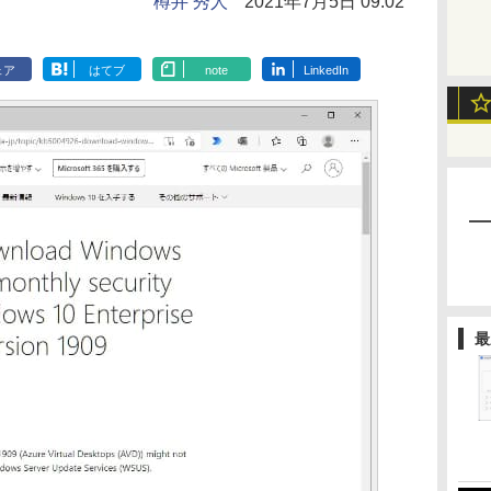
樽井 秀人
2021年7月5日 09:02
ェア
はてブ
note
LinkedIn
最