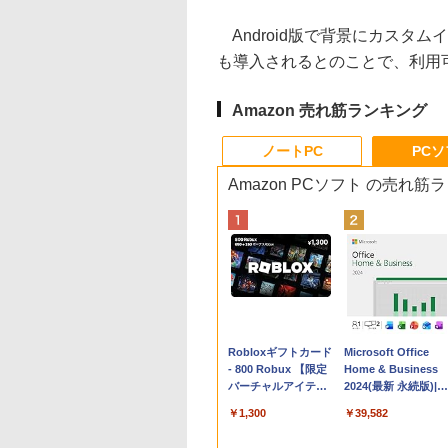
Android版で背景にカスタ
も導入されるとのことで、利用
Amazon 売れ筋ランキング
ノートPC
PC
Amazon PCソフト の売れ筋
Apple 2026
Robloxギフトカード
tomtoc 360°保護
Microsoft Office
MacBook Neo A18
- 800 Robux 【限定
15.6 16インチ パソ
Home & Business
Proチップ搭載13イ
バーチャルアイテム
ンケース Dell NEC
2024(最新 永続版)|オ
ンチノートブック：
を含む】 【オンライ
Lavie ASUS HP
ンラインコード
￥162,598
￥1,300
￥2,952
￥39,582
AIとApple
ンゲームコード】 ロ
dynabook Lenovo
版|Windows11、
Intelligence、Liquid
ブロックス | オンラ
対応
10/mac対応|PC2台