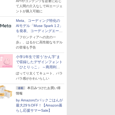
APIやコンテンツを必要に応じ
て人間の介入なしでAIエージェ
ントが購入可能に
Meta、コーディング特化の
AIモデル「Muse Spark 1.2」
を発表、コーディングエージ
ェント「Muse Code」も
『フロンティアへの次の一
歩』、はるかに高性能なモデル
の登場も予告
小学1年生で習う“かん字”ま
で収録したデザインフォント
「ひとりっこ」 ～商用利用
OK
ぽってり太くてキュート、パラ
パラ感がかわいらしい
本日みつけたお買い得
連載
情報
by Amazonのパックごはんが
最大29％OFF！【Amazon暮
らし応援サマーSale】