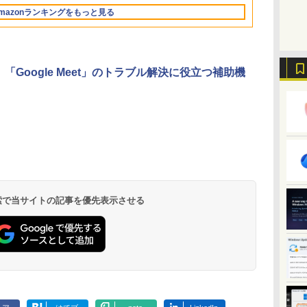
Retinaディスプレ
ラインコード版
ンコード版
FMVWK3E15W_AZ
mazonランキングをもっと見る
イ、24GBユニファイ
ドメモリ、1TB SSD
ストレージ、12MPセ
ンターフレームカメ
ラ、日本語キーボー
e、「Google Meet」のトラブル解決に役立つ補助機
ド、Touch ID - ミッ
ドナイト
ClaudeCode いちば
Kindle Paperwhite
1冊ですべて身につく
Amazon Kindle
FM TOWNS ハイパ
New Amazon Kindle
んやさしい 教科書:
シグニチャーエディ
HTML & CSSとWeb
Colorsoft | 16GBス
ー・カタログ: 本体ハ
Scribe Colorsoft | 11
非エンジニア 初心者
ション (32GB) 7イン
デザイン入門講座
トレージ、防水、7イ
ードウェア・市販ソフ
インチカラーディスプ
持
素人 でも安心 使い方
チディスプレイ、明
［第2版］
ンチカラーディスプ
トウェアのパーフェク
レイ、64GBストレー
￥99
￥27,980
￥2,326
￥31,980
￥1,600
￥115,980
 検索で当サイトの記事を優先表示させる
ン
マニュアル AI副業に
るさ自動調整、色調
レイ、色調調節ライ
トリストと最新エミュ
ジ、ノート機能搭載、
もコンテンツ作成に
調節ライト、12週間
ト、最大8週間持続バ
レータ紹介
明るさ自動調整、色調
もKindle出版にも！
持続バッテリー、広
ッテリー、広告無
調節ライト、プレミア
な
非エンジニアのため
告なし、メタリック
し、ブラック (2025
ムペン付き、グラファ
のAIコーディング入
ブラック
年発売)
イト
門シリーズ