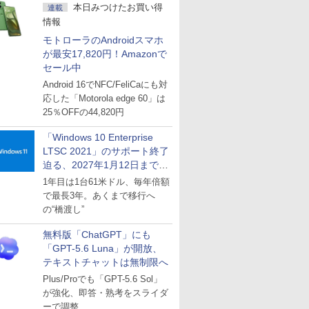
本日みつけたお買い得
連載
情報
モトローラのAndroidスマホ
が最安17,820円！Amazonで
セール中
Android 16でNFC/FeliCaにも対
応した「Motorola edge 60」は
25％OFFの44,820円
「Windows 10 Enterprise
LTSC 2021」のサポート終了
迫る、2027年1月12日まで
～ESUは9月1日から販売
1年目は1台61米ドル、毎年倍額
で最長3年。あくまで移行へ
の“橋渡し”
無料版「ChatGPT」にも
「GPT-5.6 Luna」が開放、
テキストチャットは無制限へ
Plus/Proでも「GPT-5.6 Sol」
が強化、即答・熟考をスライダ
ーで調整