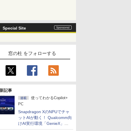
Special Site
窓の杜 をフォローする
新記事
使ってわかるCopilot+
連載
PC
Snapdragon XのNPUでチャ
ットAIが動く！ Qualcomm向
けAI実行環境「GenieX」を
試してみた