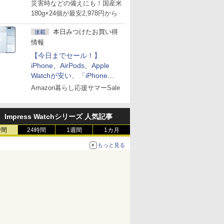
災害時などの備えにも！国産米
180g×24個が最安2,978円から
本日みつけたお買い得
連載
情報
【今日までセール！】
iPhone、AirPods、Apple
Watchが安い、「iPhone
Air」256GB版が139,800円な
Amazon暮らし応援サマーSale
ど
Impress Watchシリーズ 人気記事
時間
24時間
1週間
1カ月
もっと見る