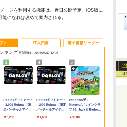
ムイメージを利用する機能は、近日公開予定。iOS版に
可能になれば改めて案内される。
ソフト
IT入門書
電子書籍リーダー
ランキング
更新日時：2026/08/07 12:05
1
Apple 2026
Robloxギフトカード
【Amazon.co.jp限
Robloxギフトカード
FMV ノートパソコン
Windows版 |
コ
MacBook Air M5チ
- 2,000 Robux 【限
定】 HP ノートパソ
- 1000 Robux 【限定
WE1-K3 (MS 365
Minecraft (マインクラ
ップ搭載13インチノ
定バーチャルアイテ
コン 15-fd 15.6イン
バーチャルアイテム
Personal/Copilotキー
フト): Java & Bedrock
ートブック：AIと
ムを含む】 【オンラ
チ 16GBメモリ
を含む】 【オンライ
搭載/Win 11/15.6
Edition | オンラインコ
￥298,901
￥3,200
￥129,800
￥1,600
￥139,880
￥3,600
Apple Intelligence、
インゲームコード】
512GB SSD インテ
ンゲームコード】 ロ
型/Core i5/16GB/SSD
ード版
13.6インチLiquid
ロブロックス | オン
ル Core 5
ブロックス |オンライ
512GB/ホワイト)