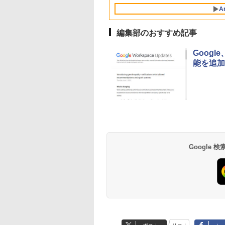
Retinaディスプレ
インコード版
A
イ、8GBメモリ、
512GB SSD、1080p
FaceTime HDカメ
編集部のおすすめ記事
ラ、Touch ID - イン
ディゴ + 3年延長
Googl
AppleCare+ for 13イ
能を追加
ンチMacBook
Neo(A18 Pro)|ダウン
ロード版
生成AIパスポート公
Amazon Kindle
AIイラスト表現辞典:
Amazon Kindle - 目
式テキスト 第４版
Paperwhite (16GB)
思い通りの絵を引き
に優しい、かさばら
7インチディスプレ
出す プロンプトの言
ない、大きな画面で
￥1,766
イ、色調調節ライ
葉 AI画像生成シリー
読みやすい、6週間
￥22,980
￥480
￥16,980
Google
ト、12週間持続バッ
ズ (はぴーイラスト
続バッテリー、6イ
テリー、広告なし、
Labo)
チディスプレイ電子
ブラック
書籍リーダー、ブラ
ック、16GB、広告
し