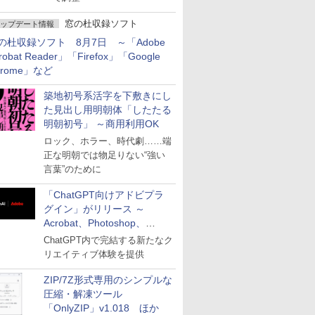
窓の杜収録ソフト
ップデート情報
の杜収録ソフト 8月7日 ～「Adobe
robat Reader」「Firefox」「Google
hrome」など
築地初号系活字を下敷きにし
た見出し用明朝体「したたる
明朝初号」 ～商用利用OK
ロック、ホラー、時代劇……端
正な明朝では物足りない“強い
言葉”のために
「ChatGPT向けアドビプラ
グイン」がリリース ～
Acrobat、Photoshop、
Premiereなどの機能を1つの
ChatGPT内で完結する新たなク
プラグインに統合
リエイティブ体験を提供
ZIP/7Z形式専用のシンプルな
圧縮・解凍ツール
「OnlyZIP」v1.018 ほか