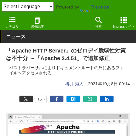
Powered by
Translate
窓の杜
セキュリティ
脆弱性
その他
カテゴリ
過去記事
検索
Impressサイト
ニュース
「Apache HTTP Server」のゼロデイ脆弱性対策
は不十分 ～「Apache 2.4.51」で追加修正
パストラバーサルによりドキュメントルートの外にあるファ
イルへアクセスされる
樽井 秀人
2021年10月8日 09:14
リスト