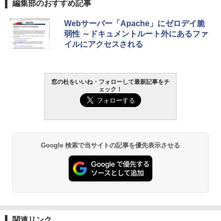
編集部のおすすめ記事
Xbox プリペイドカード 10,000円 デジタ
生成AIパスポート公式テキスト 第４版
Amazon Kindle Paperwhite (16GB) 7イ
Webサーバー「Apache」にゼロデイ脆
ルコード 【旧 Xbox ギフトカード】 [オ
ンチディスプレイ、色調調節ライト、12
弱性 ～ドキュメントルート外にあるファ
ンラインコード]
週間持続バッテリー、広告なし、ブラッ
￥1,766
イルにアクセスされる
ク
￥10,000
￥27,980
AIイラスト表現辞典: 思い通りの絵を引き
窓の杜をいいね・フォローして最新記事をチ
Robloxギフトカード - 800 Robux 【限
ェック！
出す プロンプトの言葉 AI画像生成シリー
定バーチャルアイテムを含む】 【オンラ
Amazon Kindle - 目に優しい、かさばら
ズ (はぴーイラストLabo)
インゲームコード】 ロブロックス | オン
ない、大きな画面で読みやすい、6週間持
ラインコード版
続バッテリー、6インチディスプレイ電子
書籍リーダー、ブラック、16GB、広告な
￥99
し
￥1,300
￥19,980
ClaudeCode いちばんやさしい 教科書:
Google 検索で当サイトの記事を優先表示させる
非エンジニア 初心者 素人 でも安心 使い
Microsoft Office Home & Business 202
方 マニュアル AI副業にもコンテンツ作成
4(最新 永続版)|オンラインコード版|Wind
にもKindle出版にも！ 非エンジニアのた
ows11、10/mac対応|PC2台
Kindle Paperwhite シグニチャーエディ
めのAIコーディング入門シリーズ
ション (32GB) 7インチディスプレイ、明
るさ自動調整、色調調節ライト、12週間
￥39,582
持続バッテリー、広告なし、メタリック
￥99
ブラック
Robloxギフトカード - 2,000 Robux 【限
関連リンク