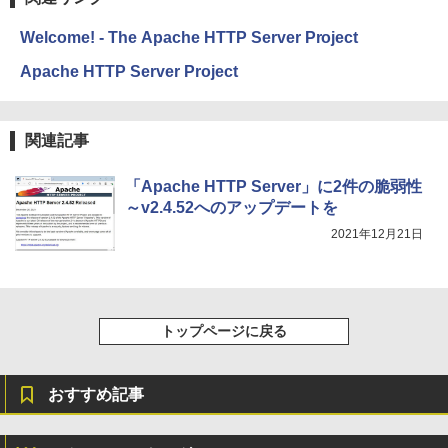
￥32,980
FM TOWNS ハイパー・カタログ: 本体ハ
定バーチャルアイテムを含む】 【オンラ
ードウェア・市販ソフトウェアのパーフ
インゲームコード】 ロブロックス | オン
Welcome! - The Apache HTTP Server Project
ェクトリストと最新エミュレータ紹介
ラインコード版
Amazon Kindle Colorsoft | 16GBストレ
Apache HTTP Server Project
ージ、防水、7インチカラーディスプレ
￥1,600
￥3,200
イ、色調調節ライト、最大8週間持続バッ
テリー、広告無し、ブラック (2025年発
売)
1冊ですべて身につくHTML & CSSとWe
Robloxギフトカード - 1000 Robux 【限
関連記事
bデザイン入門講座［第2版］
定バーチャルアイテムを含む】 【オンラ
￥39,980
インゲームコード】 ロブロックス |オン
「Apache HTTP Server」に2件の脆弱性
ラインコード版
￥2,326
～v2.4.52へのアップデートを
New Amazon Kindle Scribe Colorsoft |
￥1,600
2021年12月21日
11インチカラーディスプレイ、64GBスト
レージ、ノート機能搭載、明るさ自動調
整、色調調節ライト、プレミアムペン付
き、グラファイト
￥115,980
トップページに戻る
おすすめ記事