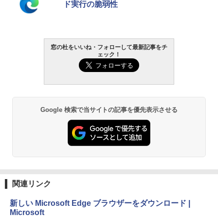
ド実行の脆弱性
インゲームコード】 ロブロックス | オン
週間持続バッテリー、広告なし、ブラッ
￥1,766
ラインコード版
ク
￥1,300
￥22,980
窓の杜をいいね・フォローして最新記事をチ
AIイラスト表現辞典: 思い通りの絵を引き
ェック！
出す プロンプトの言葉 AI画像生成シリー
Robloxギフトカード - 1000 Robux 【限
Amazon Kindle - 目に優しい、かさばら
ズ (はぴーイラストLabo)
定バーチャルアイテムを含む】 【オンラ
ない、大きな画面で読みやすい、6週間持
インゲームコード】 ロブロックス |オン
続バッテリー、6インチディスプレイ電子
ラインコード版
書籍リーダー、ブラック、16GB、広告な
￥480
し
￥1,600
Google 検索で当サイトの記事を優先表示させる
￥16,980
ClaudeCode いちばんやさしい 教科書:
非エンジニア 初心者 素人 でも安心 使い
方 マニュアル AI副業にもコンテンツ作成
Microsoft Office Home & Business 202
にもKindle出版にも！ 非エンジニアのた
4(最新 永続版)|オンラインコード版|Wind
Kindle Paperwhite シグニチャーエディ
めのAIコーディング入門シリーズ
ows11、10/mac対応|PC2台
ション (32GB) 7インチディスプレイ、明
るさ自動調整、色調調節ライト、12週間
持続バッテリー、広告なし、メタリック
￥99
￥39,582
ブラック
関連リンク
￥27,980
1冊ですべて身につくHTML & CSSとWe
Robloxギフトカード - 2,000 Robux 【限
bデザイン入門講座［第2版］
定バーチャルアイテムを含む】 【オンラ
新しい Microsoft Edge ブラウザーをダウンロード |
インゲームコード】 ロブロックス | オン
Microsoft