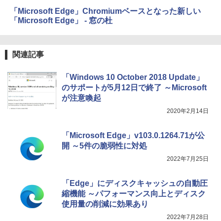
ラインコード版
Amazon Kindle Colorsoft | 16GBストレ
￥1,292
ージ、防水、7インチカラーディスプレ
「Microsoft Edge」Chromiumベースとなった新しい
イ、色調調節ライト、最大8週間持続バッ
￥3,200
「Microsoft Edge」 - 窓の杜
テリー、広告無し、ブラック (2025年発
売)
FM TOWNS ハイパー・カタログ: 本体ハ
ードウェア・市販ソフトウェアのパーフ
Windows版 | Minecraft (マインクラフ
￥31,980
ェクトリストと最新エミュレータ紹介
関連記事
ト): Java & Bedrock Edition | オンライ
ンコード版
￥1,600
「Windows 10 October 2018 Update」
New Amazon Kindle Scribe Colorsoft |
￥3,600
のサポートが5月12日で終了 ～Microsoft
11インチカラーディスプレイ、64GBスト
レージ、ノート機能搭載、明るさ自動調
が注意喚起
整、色調調節ライト、プレミアムペン付
2020年2月14日
き、グラファイト
￥115,980
「Microsoft Edge」v103.0.1264.71が公
開 ～5件の脆弱性に対処
2022年7月25日
「Edge」にディスクキャッシュの自動圧
縮機能 ～パフォーマンス向上とディスク
使用量の削減に効果あり
2022年7月28日