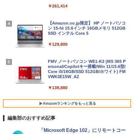
￥261,414
【Amazon.co.jp限定】 HP ノートパソコ
ン 15-fd 15.6インチ 16GBメモリ 512GB
SSD インテル Core 5
￥129,800
FMV ノートパソコン WE1-K3 (MS 365 P
ersonal/Copilotキー搭載/Win 11/15.6型/
Core i5/16GB/SSD 512GB/ホワイト) FM
VWK3E15W_AZ
￥139,880
Amazonランキングをもっと見る
編集部のおすすめ記事
Robloxギフトカード - 800 Robux 【限
生成AIパスポート公式テキスト 第４版
Amazon Kindle Paperwhite (16GB) 7イ
「Microsoft Edge 102」にリモートコー
定バーチャルアイテムを含む】 【オンラ
ンチディスプレイ、色調調節ライト、12