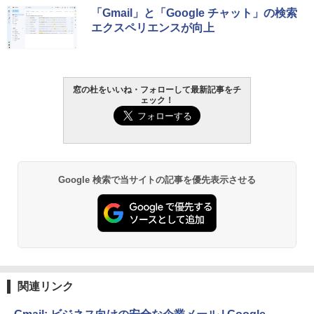
生成AIパスポート公式テキスト 第４版
Amazon Kindle - 目に優しい、かさばら
「Gmail」と「Google チャット」の検索
ない、大きな画面で読みやすい、6週間持
エクスペリエンスが向上
続バッテリー、6インチディスプレイ電子
￥1,766
書籍リーダー、マッチャ、16GB、広告な
し
￥16,980
窓の杜をいいね・フォローして最新記事をチ
1冊ですべて身につくHTML & CSSとWe
ェック！
bデザイン入門講座［第2版］
Kindle Paperwhite シグニチャーエディ
ション (32GB) 7インチディスプレイ、明
￥1,292
るさ自動調整、色調調節ライト、12週間
持続バッテリー、広告なし、メタリック
ブラック
Google 検索で当サイトの記事を優先表示させる
ClaudeCode いちばんやさしい 教科書:
￥27,980
非エンジニア 初心者 素人 でも安心 使い
方 マニュアル AI副業にもコンテンツ作成
にもKindle出版にも！ 非エンジニアのた
めのAIコーディング入門シリーズ
Amazon Kindle Paperwhite (16GB) 7イ
ンチディスプレイ、色調調節ライト、12
￥99
週間持続バッテリー、広告なし、ブラッ
ク
関連リンク
￥22,980
AIイラスト表現辞典: 思い通りの絵を引き
出す プロンプトの言葉 AI画像生成シリー