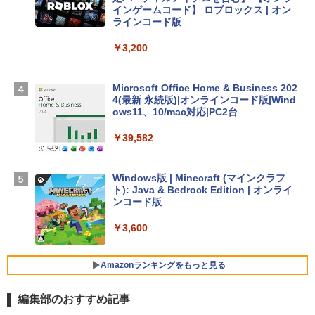
Apple 2026 MacBook Air M5チップ搭載
インゲームコード】 ロブロックス | オン
13インチノートブック：AIとApple Intell
ラインコード版
igence、13.6インチLiquid Retinaディ
スプレイ、16GBユニファイドメモリ、1
￥3,200
TB SSDストレージ、12MPセンターフレ
ームカメラ、日本語キーボード、Touch I
D - ミッドナイト
Microsoft Office Home & Business 202
4(最新 永続版)|オンラインコード版|Wind
￥278,800
ows11、10/mac対応|PC2台
￥39,582
【Amazon.co.jp限定】 HP ノートパソコ
ン 15-fd 15.6インチ 16GBメモリ 512GB
SSD インテル Core 5
Windows版 | Minecraft (マインクラフ
ト): Java & Bedrock Edition | オンライ
￥129,800
ンコード版
￥3,600
FMV ノートパソコン WE1-K3 (MS 365 P
ersonal/Copilotキー搭載/Win 11/15.6型/
Core i5/16GB/SSD 512GB/ホワイト) FM
Amazonランキングをもっと見る
VWK3E15W_AZ
編集部のおすすめ記事
￥139,880