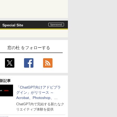
Special Site
窓の杜 をフォローする
新記事
「ChatGPT向けアドビプラ
グイン」がリリース ～
Acrobat、Photoshop、
Premiereなどの機能を1つの
ChatGPT内で完結する新たなク
プラグインに統合
リエイティブ体験を提供