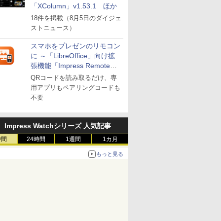
「XColumn」v1.53.1 ほか
18件を掲載（8月5日のダイジェ
ストニュース）
スマホをプレゼンのリモコン
に ～「LibreOffice」向け拡
張機能「Impress Remote」
が公開
QRコードを読み取るだけ、専
用アプリもペアリングコードも
不要
Impress Watchシリーズ 人気記事
時間
24時間
1週間
1カ月
もっと見る