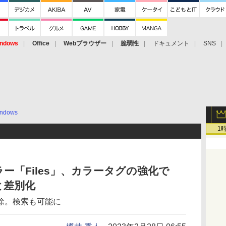
ndows
Office
Webブラウザー
脆弱性
ドキュメント
SNS
ndows
1
ー「Files」、カラータグの強化で
と差別化
除。検索も可能に