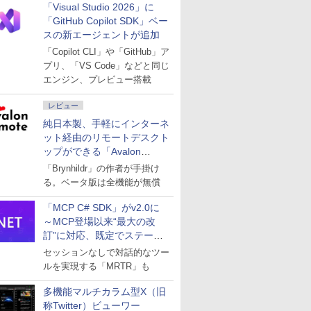
「Visual Studio 2026」に
「GitHub Copilot SDK」ベー
スの新エージェントが追加
「Copilot CLI」や「GitHub」ア
プリ、「VS Code」などと同じ
エンジン、プレビュー搭載
レビュー
純日本製、手軽にインターネ
ット経由のリモートデスクト
ップができる「Avalon
remote」
「Brynhildr」の作者が手掛け
る。ベータ版は全機能が無償
「MCP C# SDK」がv2.0に
～MCP登場以来“最大の改
訂”に対応、既定でステート
レスへ
セッションなしで対話的なツー
ルを実現する「MRTR」も
多機能マルチカラム型X（旧
称Twitter）ビューワー