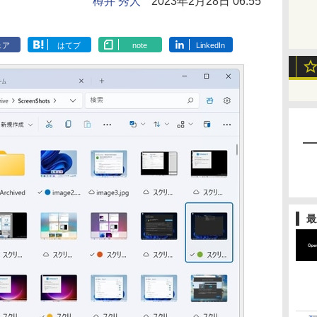
樽井 秀人
2023年2月28日 06:55
ェア
はてブ
note
LinkedIn
最