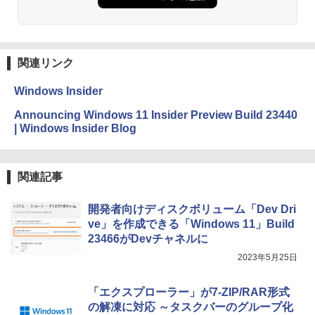
Amazon Kindle Paperwhite (16GB) 7イ
ンチディスプレイ、色調調節ライト、12
週間持続バッテリー、広告なし、ブラッ
ク
関連リンク
￥22,980
Windows Insider
Amazon Kindle Colorsoft | 16GBストレ
Announcing Windows 11 Insider Preview Build 23440
ージ、防水、7インチカラーディスプレ
| Windows Insider Blog
イ、色調調節ライト、最大8週間持続バッ
テリー、広告無し、ブラック (2025年発
売)
関連記事
￥31,980
開発者向けディスクボリューム「Dev Dri
ve」を作成できる「Windows 11」Build
New Amazon Kindle Scribe Colorsoft |
23466がDevチャネルに
11インチカラーディスプレイ、64GBスト
レージ、ノート機能搭載、明るさ自動調
2023年5月25日
整、色調調節ライト、プレミアムペン付
き、グラファイト
「エクスプローラー」が7-ZIP/RAR形式
￥115,980
の解凍に対応 ～タスクバーのグループ化