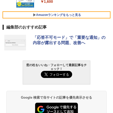
￥1,600
FMV ノートパソコン WE1-K3 (MS 365 P
￥3,600
ersonal/Copilotキー搭載/Win 11/15.6型/
Core i5/16GB/SSD 512GB/ホワイト) FM
Amazonランキングをもっと見る
VWK3E15W_AZ
編集部のおすすめ記事
￥139,880
Amazon Kindle - 目に優しい、かさばら
「応答不可モード」で「重要な通知」の
ない、大きな画面で読みやすい、6週間持
内容が露出する問題、改善へ
続バッテリー、6インチディスプレイ電子
書籍リーダー、マッチャ、16GB、広告な
し
￥16,980
窓の杜をいいね・フォローして最新記事をチ
ェック！
Kindle Paperwhite シグニチャーエディ
ション (32GB) 7インチディスプレイ、明
るさ自動調整、色調調節ライト、12週間
持続バッテリー、広告なし、メタリック
ブラック
Google 検索で当サイトの記事を優先表示させる
￥27,980