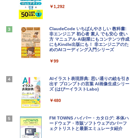
定バーチャルアイテムを含む】 【オンラ
tomtoc 360°保護 15.6 16インチ パソコ
インゲームコード】 ロブロックス |オン
￥1,292
ンケース Dell NEC Lavie ASUS HP dyna
ラインコード版
book Lenovo対応
￥1,600
￥2,952
ClaudeCode いちばんやさしい 教科書:
非エンジニア 初心者 素人 でも安心 使い
方 マニュアル AI副業にもコンテンツ作成
Robloxギフトカード - 2,000 Robux 【限
にもKindle出版にも！ 非エンジニアのた
Apple 2026 MacBook Air M5チップ搭載
定バーチャルアイテムを含む】 【オンラ
めのAIコーディング入門シリーズ
13インチノートブック：AIとApple Intell
インゲームコード】 ロブロックス | オン
igence、13.6インチLiquid Retinaディ
ラインコード版
￥99
スプレイ、16GBユニファイドメモリ、1
TB SSDストレージ、12MPセンターフレ
￥3,200
ームカメラ、日本語キーボード、Touch I
D - ミッドナイト
AIイラスト表現辞典: 思い通りの絵を引き
出す プロンプトの言葉 AI画像生成シリー
Microsoft Office Home & Business 202
￥278,800
ズ (はぴーイラストLabo)
4(最新 永続版)|オンラインコード版|Wind
ows11、10/mac対応|PC2台
￥480
【Amazon.co.jp限定】 HP ノートパソコ
￥39,582
ン 15-fd 15.6インチ 16GBメモリ 512GB
SSD インテル Core 5
FM TOWNS ハイパー・カタログ: 本体ハ
ードウェア・市販ソフトウェアのパーフ
Windows版 | Minecraft (マインクラフ
￥129,800
ェクトリストと最新エミュレータ紹介
ト): Java & Bedrock Edition | オンライ
ンコード版