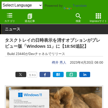
Powered by
Translate
窓の杜
システム・ファイル
システム
Windows
カテゴリ
過去記事
検索
Impressサイト
ニュース
タスクトレイの日時表示を消すオプションがプレ
ビュー版「Windows 11」に【18:50追記】
Build 23440がDevチャネルでリリース
樽井 秀人
2023年4月20日 08:00
リスト