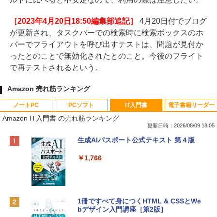
［2023年4月20日18:50編集部追記］
4月20日付でブログ
が更新され、タスクバーでの検索時に検索ボックスのホ
バーでフライアウトを呼び出すテストは、問題が見付か
ったとのことで無効化されたとのこと。今後のフライト
で再テストされるという。
Amazon 売れ筋ランキング
ノートPC
PCソフト
IT入門書
電子書籍リーダー
Amazon IT入門書 の売れ筋ランキング
更新日時：2026/08/09 18:05
Apple 2026 MacBook Neo A18 Proチッ
Robloxギフトカード - 800 Robux 【限
生成AIパスポート公式テキスト 第４版
プ搭載13インチノートブック：AIとAppl
定バーチャルアイテムを含む】 【オンラ
e Intelligenceのために設計、Liquid Ret
インゲームコード】 ロブロックス | オン
￥1,766
inaディスプレイ、8GBユニファイドメモ
ラインコード版
リ、256GB SSDストレージ、1080p Fac
eTime HDカメラ - インディゴ
￥1,300
￥113,748
1冊ですべて身につくHTML & CSSとWe
bデザイン入門講座［第2版］
Robloxギフトカード - 1000 Robux 【限