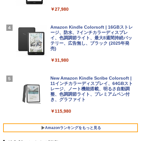
TB SSDストレージ、12MPセンターフレ
ームカメラ、日本語キーボード、Touch I
￥27,980
1冊ですべて身につくHTML & CSSとWe
Robloxギフトカード - 2,000 Robux 【限
D - シルバー
bデザイン入門講座［第2版］
定バーチャルアイテムを含む】 【オンラ
インゲームコード】 ロブロックス | オン
￥261,414
ラインコード版
Amazon Kindle Colorsoft | 16GBストレ
￥1,292
ージ、防水、7インチカラーディスプレ
イ、色調調節ライト、最大8週間持続バッ
￥3,200
【Amazon.co.jp限定】 HP ノートパソコ
テリー、広告無し、ブラック (2025年発
ン 15-fd 15.6インチ 16GBメモリ 512GB
売)
FM TOWNS ハイパー・カタログ: 本体ハ
SSD インテル Core 5
ードウェア・市販ソフトウェアのパーフ
Windows版 | Minecraft (マインクラフ
￥31,980
ェクトリストと最新エミュレータ紹介
ト): Java & Bedrock Edition | オンライ
￥129,800
ンコード版
￥1,600
New Amazon Kindle Scribe Colorsoft |
￥3,600
FMV ノートパソコン WE1-K3 (MS 365 P
11インチカラーディスプレイ、64GBスト
ersonal/Copilotキー搭載/Win 11/15.6型/
レージ、ノート機能搭載、明るさ自動調
Core i5/16GB/SSD 512GB/ホワイト) FM
整、色調調節ライト、プレミアムペン付
VWK3E15W_AZ
き、グラファイト
￥139,880
￥115,980
Amazonランキングをもっと見る