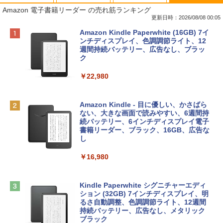
Amazon 電子書籍リーダー の売れ筋ランキング
更新日時：2026/08/08 00:05
Apple 2026 MacBook Neo A18 Proチッ
Robloxギフトカード - 800 Robux 【限
生成AIパスポート公式テキスト 第４版
Amazon Kindle Paperwhite (16GB) 7イ
プ搭載13インチノートブック：AIとAppl
定バーチャルアイテムを含む】 【オンラ
ンチディスプレイ、色調調節ライト、12
e Intelligence、Liquid Retinaディスプ
インゲームコード】 ロブロックス | オン
週間持続バッテリー、広告なし、ブラッ
￥1,766
レイ、8GBメモリ、512GB SSD、1080p
ラインコード版
ク
FaceTime HDカメラ、Touch ID - インデ
ィゴ + 3年延長 AppleCare+ for 13インチ
￥1,300
￥22,980
MacBook Neo(A18 Pro)|ダウンロード版
AIイラスト表現辞典: 思い通りの絵を引き
￥162,598
出す プロンプトの言葉 AI画像生成シリー
Robloxギフトカード - 1000 Robux 【限
Amazon Kindle - 目に優しい、かさばら
ズ (はぴーイラストLabo)
定バーチャルアイテムを含む】 【オンラ
ない、大きな画面で読みやすい、6週間持
インゲームコード】 ロブロックス |オン
続バッテリー、6インチディスプレイ電子
tomtoc 360°保護 15.6 16インチ パソコ
ラインコード版
書籍リーダー、ブラック、16GB、広告な
￥480
ンケース Dell NEC Lavie ASUS HP dyna
し
book Lenovo対応
￥1,600
￥16,980
ClaudeCode いちばんやさしい 教科書:
￥2,952
非エンジニア 初心者 素人 でも安心 使い
方 マニュアル AI副業にもコンテンツ作成
Microsoft Office Home & Business 202
にもKindle出版にも！ 非エンジニアのた
4(最新 永続版)|オンラインコード版|Wind
Kindle Paperwhite シグニチャーエディ
めのAIコーディング入門シリーズ
Apple 2026 MacBook Air M5チップ搭載
ows11、10/mac対応|PC2台
ション (32GB) 7インチディスプレイ、明
13インチノートブック：AIとApple Intell
るさ自動調整、色調調節ライト、12週間
igence、13.6インチLiquid Retinaディ
持続バッテリー、広告なし、メタリック
￥99
￥39,582
スプレイ、16GBユニファイドメモリ、1
ブラック