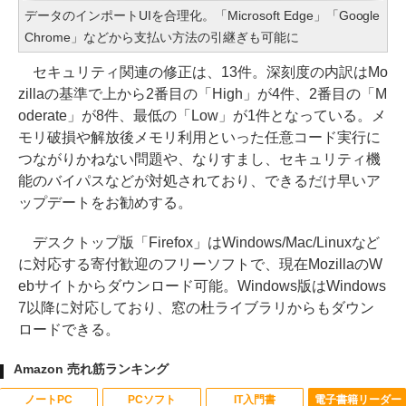
データのインポートUIを合理化。「Microsoft Edge」「Google
Chrome」などから支払い方法の引継ぎも可能に
セキュリティ関連の修正は、13件。深刻度の内訳はMo
zillaの基準で上から2番目の「High」が4件、2番目の「M
oderate」が8件、最低の「Low」が1件となっている。メ
モリ破損や解放後メモリ利用といった任意コード実行に
つながりかねない問題や、なりすまし、セキュリティ機
能のバイパスなどが対処されており、できるだけ早いア
ップデートをお勧めする。
デスクトップ版「Firefox」はWindows/Mac/Linuxなど
に対応する寄付歓迎のフリーソフトで、現在MozillaのW
ebサイトからダウンロード可能。Windows版はWindows
7以降に対応しており、窓の杜ライブラリからもダウン
ロードできる。
Amazon 売れ筋ランキング
ノートPC
PCソフト
IT入門書
電子書籍リーダー