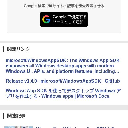
Google 検索で当サイトの記事を優先表示させる
関連リンク
microsoft/WindowsAppSDK: The Windows App SDK
empowers all Windows desktop apps with modern
Windows UI, APIs, and platform features, including
back-compat support, shipped via NuGet.
Release v1.4.0 · microsoft/WindowsAppSDK · GitHub
Windows App SDK を使ってデスクトップ Windows ア
プリを作成する - Windows apps | Microsoft Docs
関連記事