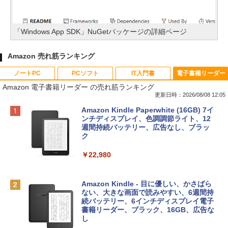
「Windows App SDK」NuGetパッケージの詳細ページ
Amazon 売れ筋ランキング
ノートPC
PCソフト
IT入門書
電子書籍リーダー
Amazon 電子書籍リーダー の売れ筋ランキング
更新日時：2026/08/08 12:05
Apple 2026 MacBook Neo A18 Proチッ
Robloxギフトカード - 800 Robux 【限
生成AIパスポート公式テキスト 第４版
Amazon Kindle Paperwhite (16GB) 7イ
プ搭載13インチノートブック：AIとAppl
定バーチャルアイテムを含む】 【オンラ
ンチディスプレイ、色調調節ライト、12
e Intelligenceのために設計、Liquid Ret
インゲームコード】 ロブロックス | オン
週間持続バッテリー、広告なし、ブラッ
￥1,766
inaディスプレイ、8GBユニファイドメモ
ラインコード版
ク
リ、256GB SSDストレージ、1080p Fac
eTime HDカメラ - インディゴ
￥1,300
￥22,980
￥119,800
AIイラスト表現辞典: 思い通りの絵を引き
出す プロンプトの言葉 AI画像生成シリー
Robloxギフトカード - 1000 Robux 【限
Amazon Kindle - 目に優しい、かさばら
ズ (はぴーイラストLabo)
定バーチャルアイテムを含む】 【オンラ
ない、大きな画面で読みやすい、6週間持
tomtoc 360°保護 15.6 16インチ パソコ
インゲームコード】 ロブロックス |オン
続バッテリー、6インチディスプレイ電子
ンケース Dell NEC Lavie ASUS HP dyna
ラインコード版
書籍リーダー、ブラック、16GB、広告な
￥480
book Lenovo対応
し