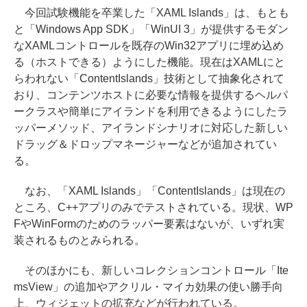
今回試験機能を卒業した「XAML Islands」は、もとも
と「Windows App SDK」「WinUI 3」が提供するモダン
なXAMLコントロールを既存のWin32アプリに埋め込め
る（ホストできる）ようにした機能。現在はXAMLにと
らわれない「ContentIslands」技術として抽象化されて
おり、コンテンツホストに必要な情報を提供するヘルパ
ークラスや簡単にアイランドを利用できるようにしたラ
ッパーメソッド、アイランドシナリオに対応した新しい
ドラッグ＆ドロップマネージャーなどが追加されてい
る。
なお、「XAML Islands」「ContentIslands」は現在の
ところ、C++アプリのみでテストされている。現状、WP
FやWinFormのためのラッパー要素はないが、いずれ実
装されるものとみられる。
そのほかにも、新しいコレクションコントロール「Ite
msView」の追加やアクリル・マイカ効果の使い勝手向
上、ウィジェットの拡充などが行われている。