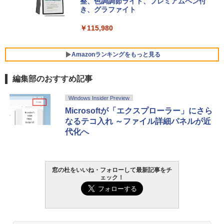
VWK3E15W_AZ
整、色調調節ライト、プレミアムペン付
き、グラファイト
￥139,880
￥115,980
Amazonランキングをもっと見る
編集部のおすすめ記事
Windows Insider Preview
Microsoftが「エクスプローラー」にさら
なるテコ入れ ～ファイル詳細パネルが近
代化へ
窓の杜をいいね・フォローして最新記事をチ
ェック！