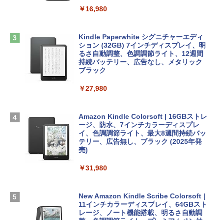
￥1,600
￥2,952
￥16,980
ClaudeCode いちばんやさしい 教科書:
非エンジニア 初心者 素人 でも安心 使い
方 マニュアル AI副業にもコンテンツ作成
Microsoft Office Home & Business 202
にもKindle出版にも！ 非エンジニアのた
Apple 2026 MacBook Air M5チップ搭載
4(最新 永続版)|オンラインコード版|Wind
Kindle Paperwhite シグニチャーエディ
めのAIコーディング入門シリーズ
13インチノートブック：AIとApple Intell
ows11、10/mac対応|PC2台
ション (32GB) 7インチディスプレイ、明
igence、13.6インチLiquid Retinaディ
るさ自動調整、色調調節ライト、12週間
スプレイ、16GBユニファイドメモリ、1
持続バッテリー、広告なし、メタリック
￥99
￥39,582
TB SSDストレージ、12MPセンターフレ
ブラック
ームカメラ、日本語キーボード、Touch I
D - シルバー
￥27,980
1冊ですべて身につくHTML & CSSとWe
Robloxギフトカード - 2,000 Robux 【限
bデザイン入門講座［第2版］
定バーチャルアイテムを含む】 【オンラ
￥261,414
インゲームコード】 ロブロックス | オン
ラインコード版
Amazon Kindle Colorsoft | 16GBストレ
￥1,292
ージ、防水、7インチカラーディスプレ
【Amazon.co.jp限定】 HP ノートパソコ
イ、色調調節ライト、最大8週間持続バッ
￥3,200
ン 15-fd 15.6インチ 16GBメモリ 512GB
テリー、広告無し、ブラック (2025年発
SSD インテル Core 5
売)
FM TOWNS ハイパー・カタログ: 本体ハ
ードウェア・市販ソフトウェアのパーフ
Windows版 | Minecraft (マインクラフ
￥129,800
￥31,980
ェクトリストと最新エミュレータ紹介
ト): Java & Bedrock Edition | オンライ
ンコード版
￥1,600
FMV ノートパソコン WE1-K3 (MS 365 P
New Amazon Kindle Scribe Colorsoft |
￥3,600
ersonal/Copilotキー搭載/Win 11/15.6型/
11インチカラーディスプレイ、64GBスト
Core i5/16GB/SSD 512GB/ホワイト) FM
レージ、ノート機能搭載、明るさ自動調