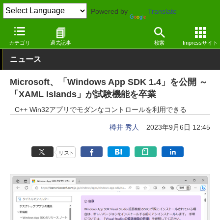
Powered by
Translate
窓の杜
プログラミング
プログラミング
Windows
カテゴリ
過去記事
検索
Impressサイト
ニュース
Microsoft、「Windows App SDK 1.4」を公開 ～
「XAML Islands」が試験機能を卒業
C++ Win32アプリでモダンなコントロールを利用できる
樽井 秀人
2023年9月6日 12:45
リスト