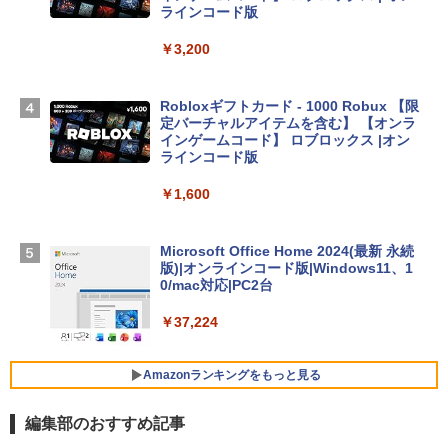
Apple 2026 MacBook Air M5チップ搭載
ラインコード版
13インチノートブック：AIとApple Intell
igence、13.6インチLiquid Retinaディ
￥3,200
スプレイ、24GBユニファイドメモリ、1
TB SSDストレージ、12MPセンターフレ
ームカメラ、日本語キーボード、Touch I
Robloxギフトカード - 1000 Robux 【限
D - ミッドナイト
定バーチャルアイテムを含む】 【オンラ
インゲームコード】 ロブロックス |オン
￥314,800
ラインコード版
￥1,600
【Amazon.co.jp限定】 HP ノートパソコ
ン 15-fd 15.6インチ 16GBメモリ 512GB
SSD インテル Core 5
Microsoft Office Home 2024(最新 永続
版)|オンラインコード版|Windows11、1
￥129,800
0/mac対応|PC2台
￥37,224
FMV ノートパソコン WE1-K3 (MS 365 P
ersonal/Copilotキー搭載/Win 11/15.6型/
Core i5/16GB/SSD 512GB/ホワイト) FM
Amazonランキングをもっと見る
VWK3E15W_AZ
編集部のおすすめ記事
￥119,800