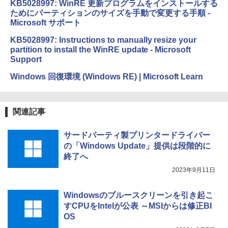
KB5028997: WinRE 更新プログラムをインストールする
ェクトリストと最新エミュレータ紹介
ためにパーティションのサイズを手動で変更する手順 -
Amazon Kindle Colorsoft | 16GBストレ
Microsoft サポート
ージ、防水、7インチカラーディスプレ
￥1,600
イ、色調調節ライト、最大8週間持続バッ
KB5028997: Instructions to manually resize your
テリー、広告無し、ブラック (2025年発
partition to install the WinRE update - Microsoft
売)
1冊ですべて身につくHTML & CSSとWe
Support
bデザイン入門講座［第2版］
￥39,980
Windows 回復環境 (Windows RE) | Microsoft Learn
￥2,326
New Amazon Kindle Scribe Colorsoft |
11インチカラーディスプレイ、64GBスト
関連記事
レージ、ノート機能搭載、明るさ自動調
整、色調調節ライト、プレミアムペン付
き、グラファイト
サードパーティ製プリンタードライバー
の「Windows Update」提供は段階的に
￥115,980
終了へ
2023年9月11日
Windowsのブルースクリーンを引き起こ
すCPUをIntelが公表 ～MSIからは修正BI
OS