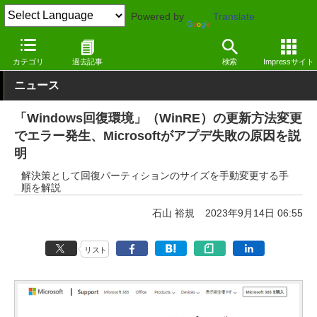
Powered by
Translate
窓の杜
システム・ファイル
システム
Windows
カテゴリ
過去記事
検索
Impressサイト
ニュース
「Windows回復環境」（WinRE）の更新方法変更
でエラー発生、Microsoftがアプデ失敗の原因を説
明
解決策として回復パーティションのサイズを手動変更する手
順を解説
石山 裕規
2023年9月14日 06:55
リスト