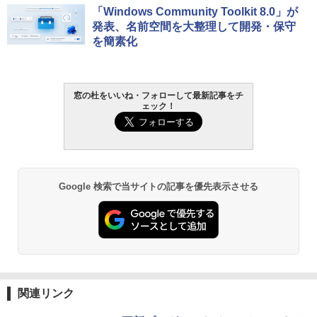
生成AIパスポート公式テキスト 第４版
Amazon Kindle Paperwhite (16GB) 7イ
「Windows Community Toolkit 8.0」が
ンチディスプレイ、色調調節ライト、12
発表、名前空間を大整理して開発・保守
週間持続バッテリー、広告なし、ブラッ
￥1,766
を簡素化
ク
￥27,980
AIイラスト表現辞典: 思い通りの絵を引き
窓の杜をいいね・フォローして最新記事をチ
ェック！
出す プロンプトの言葉 AI画像生成シリー
Amazon Kindle - 目に優しい、かさばら
ズ (はぴーイラストLabo)
ない、大きな画面で読みやすい、6週間持
続バッテリー、6インチディスプレイ電子
書籍リーダー、ブラック、16GB、広告な
￥480
し
￥19,980
ClaudeCode いちばんやさしい 教科書:
Google 検索で当サイトの記事を優先表示させる
非エンジニア 初心者 素人 でも安心 使い
方 マニュアル AI副業にもコンテンツ作成
にもKindle出版にも！ 非エンジニアのた
Kindle Paperwhite シグニチャーエディ
めのAIコーディング入門シリーズ
ション (32GB) 7インチディスプレイ、明
るさ自動調整、色調調節ライト、12週間
持続バッテリー、広告なし、メタリック
￥99
ブラック
関連リンク
￥32,980
FM TOWNS ハイパー・カタログ: 本体ハ
ードウェア・市販ソフトウェアのパーフ