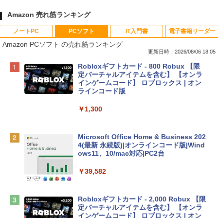
Amazon 売れ筋ランキング
ノートPC
PCソフト
IT入門書
電子書籍リーダー
Amazon PCソフト の売れ筋ランキング
更新日時：2026/08/06 18:05
Apple 2026 MacBook Neo A18 Proチッ
Robloxギフトカード - 800 Robux 【限
プ搭載13インチノートブック：AIとAppl
定バーチャルアイテムを含む】 【オンラ
e Intelligenceのために設計、Liquid Ret
インゲームコード】 ロブロックス | オン
inaディスプレイ、8GBユニファイドメモ
ラインコード版
リ、512GB SSDストレージ、1080p Fac
eTime HDカメラ、Touch ID - インディ
￥1,300
ゴ
￥137,800
Microsoft Office Home & Business 202
4(最新 永続版)|オンラインコード版|Wind
ows11、10/mac対応|PC2台
tomtoc 360°保護 15.6 16インチ パソコ
ンケース Dell NEC Lavie ASUS HP dyna
￥39,582
book Lenovo対応
￥2,952
Robloxギフトカード - 2,000 Robux 【限
定バーチャルアイテムを含む】 【オンラ
インゲームコード】 ロブロックス | オン