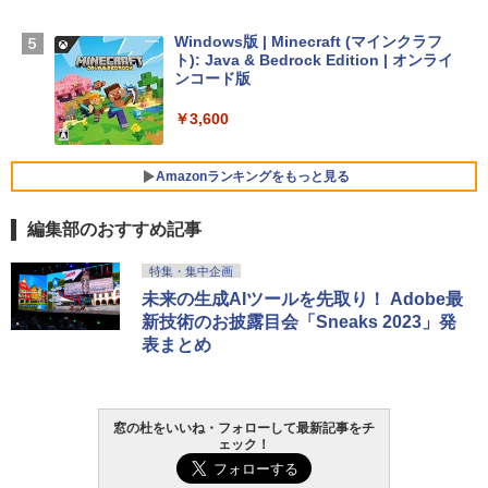
ン 15-fd 15.6インチ 16GBメモリ 512GB
SSD インテル Core 5
Windows版 | Minecraft (マインクラフ
ト): Java & Bedrock Edition | オンライ
￥129,800
ンコード版
￥3,600
FMV ノートパソコン WE1-K3 (MS 365 P
ersonal/Copilotキー搭載/Win 11/15.6型/
Core i5/16GB/SSD 512GB/ホワイト) FM
Amazonランキングをもっと見る
VWK3E15W_AZ
編集部のおすすめ記事
￥139,880
生成AIパスポート公式テキスト 第４版
Amazon Kindle Paperwhite (16GB) 7イ
特集・集中企画
ンチディスプレイ、色調調節ライト、12
未来の生成AIツールを先取り！ Adobe最
週間持続バッテリー、広告なし、ブラッ
￥1,766
新技術のお披露目会「Sneaks 2023」発
ク
表まとめ
￥22,980
AIイラスト表現辞典: 思い通りの絵を引き
出す プロンプトの言葉 AI画像生成シリー
Amazon Kindle - 目に優しい、かさばら
窓の杜をいいね・フォローして最新記事をチ
ズ (はぴーイラストLabo)
ない、大きな画面で読みやすい、6週間持
ェック！
続バッテリー、6インチディスプレイ電子
書籍リーダー、ブラック、16GB、広告な
￥480