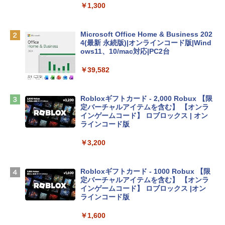
ィゴ + 3年延長 AppleCare+ for 13インチ
￥1,300
MacBook Neo(A18 Pro)|ダウンロード版
￥162,598
Microsoft Office Home & Business 202
4(最新 永続版)|オンラインコード版|Wind
ows11、10/mac対応|PC2台
tomtoc 360°保護 15.6 16インチ パソコ
ンケース Dell NEC Lavie ASUS HP dyna
￥39,582
book Lenovo対応
￥2,952
Robloxギフトカード - 2,000 Robux 【限
定バーチャルアイテムを含む】 【オンラ
インゲームコード】 ロブロックス | オン
Apple 2026 MacBook Air M5チップ搭載
ラインコード版
13インチノートブック：AIとApple Intell
igence、13.6インチLiquid Retinaディ
￥3,200
スプレイ、24GBユニファイドメモリ、1
TB SSDストレージ、12MPセンターフレ
ームカメラ、日本語キーボード、Touch I
Robloxギフトカード - 1000 Robux 【限
D - ミッドナイト
定バーチャルアイテムを含む】 【オンラ
インゲームコード】 ロブロックス |オン
￥298,901
ラインコード版
￥1,600
【Amazon.co.jp限定】 HP ノートパソコ