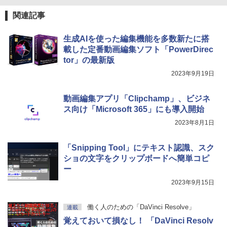
レージ、ノート機能搭載、明るさ自動調
関連記事
整、色調調節ライト、プレミアムペン付
き、グラファイト
生成AIを使った編集機能を多数新たに搭
￥115,980
載した定番動画編集ソフト「PowerDirec
tor」の最新版
2023年9月19日
動画編集アプリ「Clipchamp」、ビジネ
ス向け「Microsoft 365」にも導入開始
2023年8月1日
「Snipping Tool」にテキスト認識、スク
ショの文字をクリップボードへ簡単コピ
ー
2023年9月15日
働く人のための「DaVinci Resolve」
連載
覚えておいて損なし！ 「DaVinci Resolv