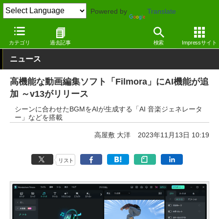
Powered by
Translate
窓の杜
画像・映像・音楽
映像・動画
Windows
カテゴリ
過去記事
検索
Impressサイト
ニュース
高機能な動画編集ソフト「Filmora」にAI機能が追
加 ～v13がリリース
シーンに合わせたBGMをAIが生成する「AI 音楽ジェネレータ
ー」などを搭載
高屋敷 大洋
2023年11月13日 10:19
リスト