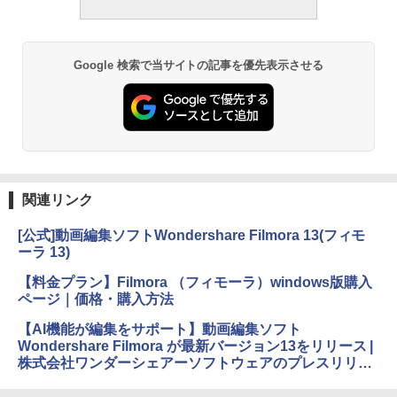
し
￥16,980
ClaudeCode いちばんやさしい 教科書:
非エンジニア 初心者 素人 でも安心 使い
Google 検索で当サイトの記事を優先表示させる
方 マニュアル AI副業にもコンテンツ作成
にもKindle出版にも！ 非エンジニアのた
Kindle Paperwhite シグニチャーエディ
めのAIコーディング入門シリーズ
ション (32GB) 7インチディスプレイ、明
るさ自動調整、色調調節ライト、12週間
持続バッテリー、広告なし、メタリック
￥99
ブラック
￥27,980
1冊ですべて身につくHTML & CSSとWe
関連リンク
bデザイン入門講座［第2版］
[公式]動画編集ソフトWondershare Filmora 13(フィモ
Amazon Kindle Colorsoft | 16GBストレ
￥2,326
ージ、防水、7インチカラーディスプレ
ーラ 13)
イ、色調調節ライト、最大8週間持続バッ
テリー、広告無し、ブラック (2025年発
【料金プラン】Filmora （フィモーラ）windows版購入
売)
ページ｜価格・購入方法
FM TOWNS ハイパー・カタログ: 本体ハ
ードウェア・市販ソフトウェアのパーフ
￥31,980
【AI機能が編集をサポート】動画編集ソフト
ェクトリストと最新エミュレータ紹介
Wondershare Filmora が最新バージョン13をリリース |
株式会社ワンダーシェアーソフトウェアのプレスリリー
￥1,600
New Amazon Kindle Scribe Colorsoft |
ス
11インチカラーディスプレイ、64GBスト