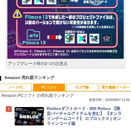
アップグレード時の2つの注意点
Amazon 売れ筋ランキング
ノートPC
PCソフト
IT入門書
電子書籍リーダー
Amazon PCソフト の売れ筋ランキング
更新日時：2026/08/07 12:05
Apple 2026 MacBook Neo A18 Proチッ
Robloxギフトカード - 800 Robux 【限
プ搭載13インチノートブック：AIとAppl
定バーチャルアイテムを含む】 【オンラ
e Intelligence、Liquid Retinaディスプ
インゲームコード】 ロブロックス | オン
レイ、8GBメモリ、512GB SSD、1080p
ラインコード版
FaceTime HDカメラ、Touch ID - インデ