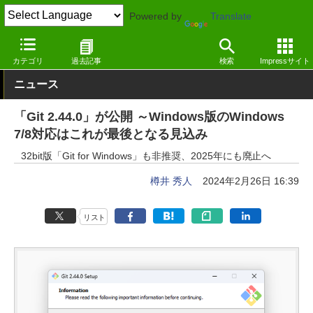
Powered by
Translate
窓の杜
プログラミング
プログラミング
Windows
カテゴリ
過去記事
検索
Impressサイト
ニュース
「Git 2.44.0」が公開 ～Windows版のWindows
7/8対応はこれが最後となる見込み
32bit版「Git for Windows」も非推奨、2025年にも廃止へ
樽井 秀人
2024年2月26日 16:39
リスト