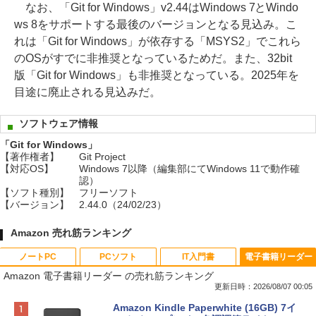
なお、「Git for Windows」v2.44はWindows 7とWindo
ws 8をサポートする最後のバージョンとなる見込み。こ
れは「Git for Windows」が依存する「MSYS2」でこれら
のOSがすでに非推奨となっているためだ。また、32bit
版「Git for Windows」も非推奨となっている。2025年を
目途に廃止される見込みだ。
ソフトウェア情報
「Git for Windows」
【著作権者】
Git Project
【対応OS】
Windows 7以降（編集部にてWindows 11で動作確
認）
【ソフト種別】
フリーソフト
【バージョン】
2.44.0（24/02/23）
Amazon 売れ筋ランキング
ノートPC
PCソフト
IT入門書
電子書籍リーダー
Amazon 電子書籍リーダー の売れ筋ランキング
更新日時：2026/08/07 00:05
Apple 2026 MacBook Neo A18 Proチッ
Robloxギフトカード - 800 Robux 【限
生成AIパスポート公式テキスト 第４版
Amazon Kindle Paperwhite (16GB) 7イ