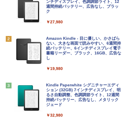
プ搭載13インチノートブック：AIとAppl
定バーチャルアイテムを含む】 【オンラ
ンチディスプレイ、色調調節ライト、12
e Intelligence、Liquid Retinaディスプ
インゲームコード】 ロブロックス | オン
週間持続バッテリー、広告なし、ブラッ
￥1,766
レイ、8GBメモリ、512GB SSD、1080p
ラインコード版
ク
FaceTime HDカメラ、Touch ID - インデ
ィゴ + 3年延長 AppleCare+ for 13インチ
￥1,300
￥27,980
MacBook Neo(A18 Pro)|ダウンロード版
AIイラスト表現辞典: 思い通りの絵を引き
￥162,598
出す プロンプトの言葉 AI画像生成シリー
Robloxギフトカード - 2,000 Robux 【限
Amazon Kindle - 目に優しい、かさばら
ズ (はぴーイラストLabo)
定バーチャルアイテムを含む】 【オンラ
ない、大きな画面で読みやすい、6週間持
インゲームコード】 ロブロックス | オン
続バッテリー、6インチディスプレイ電子
tomtoc 360°保護 15.6 16インチ パソコ
ラインコード版
書籍リーダー、ブラック、16GB、広告な
￥480
ンケース Dell NEC Lavie ASUS HP dyna
し
book Lenovo対応
￥3,200
￥19,980
ClaudeCode いちばんやさしい 教科書:
￥2,952
非エンジニア 初心者 素人 でも安心 使い
方 マニュアル AI副業にもコンテンツ作成
Microsoft Office Home & Business 202
にもKindle出版にも！ 非エンジニアのた
4(最新 永続版)|オンラインコード版|Wind
Kindle Paperwhite シグニチャーエディ
めのAIコーディング入門シリーズ
Apple 2026 MacBook Air M5チップ搭載
ows11、10/mac対応|PC2台
ション (32GB) 7インチディスプレイ、明
13インチノートブック：AIとApple Intell
るさ自動調整、色調調節ライト、12週間
igence、13.6インチLiquid Retinaディ
持続バッテリー、広告なし、メタリック
￥99
￥39,582
スプレイ、24GBユニファイドメモリ、1
ジェード
TB SSD、12MPセンターフレームカメ
ラ、Touch ID - ミッドナイト + 3年延長
￥32,980
FM TOWNS ハイパー・カタログ: 本体ハ
Robloxギフトカード - 1000 Robux 【限
AppleCare+ for 13インチMacBook Air
ードウェア・市販ソフトウェアのパーフ
定バーチャルアイテムを含む】 【オンラ
(M5)|ダウンロード版
ェクトリストと最新エミュレータ紹介
インゲームコード】 ロブロックス |オン