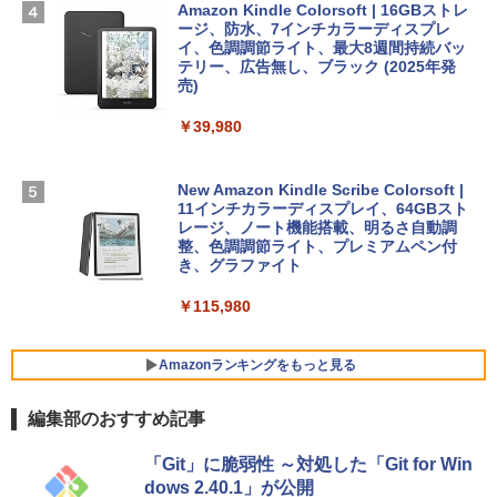
ラインコード版
Amazon Kindle Colorsoft | 16GBストレ
￥347,600
ージ、防水、7インチカラーディスプレ
￥1,600
イ、色調調節ライト、最大8週間持続バッ
￥1,600
テリー、広告無し、ブラック (2025年発
【Amazon.co.jp限定】 HP ノートパソコ
売)
1冊ですべて身につくHTML & CSSとWe
ン 15-fd 15.6インチ 16GBメモリ 512GB
bデザイン入門講座［第2版］
Microsoft Office Home 2024(最新 永続
SSD インテル Core 5
￥39,980
版)|オンラインコード版|Windows11、1
0/mac対応|PC2台
￥2,326
￥129,800
New Amazon Kindle Scribe Colorsoft |
￥37,224
11インチカラーディスプレイ、64GBスト
FMV ノートパソコン WE1-K3 (MS 365 P
レージ、ノート機能搭載、明るさ自動調
ersonal/Copilotキー搭載/Win 11/15.6型/
整、色調調節ライト、プレミアムペン付
Core i5/16GB/SSD 512GB/ホワイト) FM
き、グラファイト
VWK3E15W_AZ
￥115,980
￥120,000
Amazonランキングをもっと見る
編集部のおすすめ記事
「Git」に脆弱性 ～対処した「Git for Win
dows 2.40.1」が公開