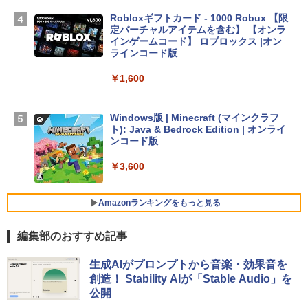
ームカメラ、日本語キーボード、Touch I
Robloxギフトカード - 1000 Robux 【限
D - ミッドナイト
定バーチャルアイテムを含む】 【オンラ
インゲームコード】 ロブロックス |オン
￥298,901
ラインコード版
￥1,600
【Amazon.co.jp限定】 HP ノートパソコ
ン 15-fd 15.6インチ 16GBメモリ 512GB
SSD インテル Core 5
Windows版 | Minecraft (マインクラフ
ト): Java & Bedrock Edition | オンライ
￥129,800
ンコード版
￥3,600
FMV ノートパソコン WE1-K3 (MS 365 P
ersonal/Copilotキー搭載/Win 11/15.6型/
Core i5/16GB/SSD 512GB/ホワイト) FM
Amazonランキングをもっと見る
VWK3E15W_AZ
編集部のおすすめ記事
￥139,880
生成AIパスポート公式テキスト 第４版
Amazon Kindle Paperwhite (16GB) 7イ
生成AIがプロンプトから音楽・効果音を
ンチディスプレイ、色調調節ライト、12
創造！ Stability AIが「Stable Audio」を
週間持続バッテリー、広告なし、ブラッ
￥1,766
公開
ク