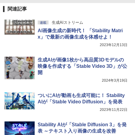
テリー、広告無し、ブラック (2025年発
売)
FM TOWNS ハイパー・カタログ: 本体ハ
関連記事
ードウェア・市販ソフトウェアのパーフ
￥31,980
ェクトリストと最新エミュレータ紹介
生成AIストリーム
連載
￥1,600
AI画像生成の新時代！ 「Stability Matri
New Amazon Kindle Scribe Colorsoft |
x」で最新の画像生成を体感せよ！
11インチカラーディスプレイ、64GBスト
レージ、ノート機能搭載、明るさ自動調
2023年12月13日
整、色調調節ライト、プレミアムペン付
き、グラファイト
生成AIが画像1枚から高品質3Dモデルの
￥115,980
映像を作成する「Stable Video 3D」が公
開
2024年3月19日
ついにAIが動画も生成可能に！ Stability
AIが「Stable Video Diffusion」を発表
2023年11月22日
Stability AIが「Stable Diffusion 3」を発
表 ～テキスト入り画像の生成を改善