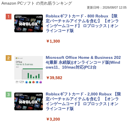
Amazon PCソフト の売れ筋ランキング
更新日時：2026/08/07 12:05
Apple 2026 MacBook Neo A18 Proチッ
Robloxギフトカード - 800 Robux 【限
プ搭載13インチノートブック：AIとAppl
定バーチャルアイテムを含む】 【オンラ
e Intelligence、Liquid Retinaディスプ
インゲームコード】 ロブロックス | オン
レイ、8GBメモリ、512GB SSD、1080p
ラインコード版
FaceTime HDカメラ、Touch ID - インデ
ィゴ + 3年延長 AppleCare+ for 13インチ
￥1,300
MacBook Neo(A18 Pro)|ダウンロード版
￥162,598
Microsoft Office Home & Business 202
4(最新 永続版)|オンラインコード版|Wind
ows11、10/mac対応|PC2台
tomtoc 360°保護 15.6 16インチ パソコ
ンケース Dell NEC Lavie ASUS HP dyna
￥39,582
book Lenovo対応
￥2,952
Robloxギフトカード - 2,000 Robux 【限
定バーチャルアイテムを含む】 【オンラ
インゲームコード】 ロブロックス | オン
Apple 2026 MacBook Air M5チップ搭載
ラインコード版
13インチノートブック：AIとApple Intell
igence、13.6インチLiquid Retinaディ
￥3,200
スプレイ、24GBユニファイドメモリ、1
TB SSDストレージ、12MPセンターフレ