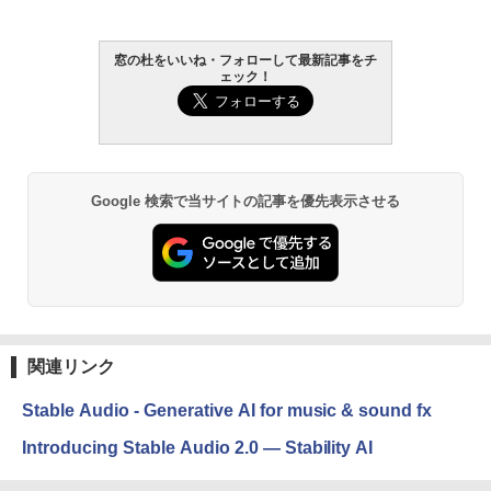
￥22,980
AIイラスト表現辞典: 思い通りの絵を引き
窓の杜をいいね・フォローして最新記事をチ
ェック！
出す プロンプトの言葉 AI画像生成シリー
Amazon Kindle - 目に優しい、かさばら
ズ (はぴーイラストLabo)
ない、大きな画面で読みやすい、6週間持
続バッテリー、6インチディスプレイ電子
書籍リーダー、ブラック、16GB、広告な
￥480
し
￥16,980
ClaudeCode いちばんやさしい 教科書:
Google 検索で当サイトの記事を優先表示させる
非エンジニア 初心者 素人 でも安心 使い
方 マニュアル AI副業にもコンテンツ作成
にもKindle出版にも！ 非エンジニアのた
Kindle Paperwhite シグニチャーエディ
めのAIコーディング入門シリーズ
ション (32GB) 7インチディスプレイ、明
るさ自動調整、色調調節ライト、12週間
持続バッテリー、広告なし、メタリック
￥99
ブラック
関連リンク
￥27,980
1冊ですべて身につくHTML & CSSとWe
bデザイン入門講座［第2版］
Stable Audio - Generative AI for music & sound fx
Amazon Kindle Colorsoft | 16GBストレ
￥2,326
Introducing Stable Audio 2.0 — Stability AI
ージ、防水、7インチカラーディスプレ
イ、色調調節ライト、最大8週間持続バッ