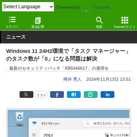
Powered by
Translate
窓の杜
システム・ファイル
システム
Windows
カテゴリ
過去記事
検索
Impressサイト
ニュース
Windows 11 24H2環境で「タスク マネージャー」
のタスク数が「0」になる問題は解決
最新のセキュリティパッチ「KB5046617」の適用を
樽井 秀人
2024年11月13日 13:51
リスト