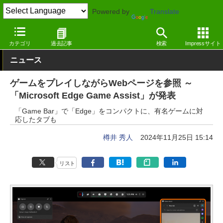
Powered by
Translate
窓の杜
インターネット
Webブラウザー
Windows
カテゴリ
過去記事
検索
Impressサイト
ニュース
ゲームをプレイしながらWebページを参照 ～
「Microsoft Edge Game Assist」が発表
「Game Bar」で「Edge」をコンパクトに、有名ゲームに対
応したタブも
樽井 秀人
2024年11月25日 15:14
リスト