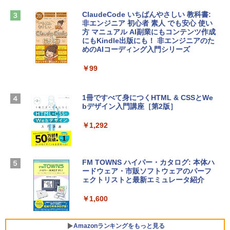
book Lenovo対応
￥1,600
ClaudeCode いちばんやさしい 教科書:
￥2,952
非エンジニア 初心者 素人 でも安心 使い
方 マニュアル AI副業にもコンテンツ作成
Microsoft Office Home & Business 202
にもKindle出版にも！ 非エンジニアのた
4(最新 永続版)|オンラインコード版|Wind
めのAIコーディング入門シリーズ
Apple 2026 MacBook Air M5チップ搭載
ows11、10/mac対応|PC2台
13インチノートブック：AIとApple Intell
igence、13.6インチLiquid Retinaディ
￥99
￥39,582
スプレイ、16GBユニファイドメモリ、1
TB SSDストレージ、12MPセンターフレ
ームカメラ、日本語キーボード、Touch I
1冊ですべて身につくHTML & CSSとWe
Robloxギフトカード - 2,000 Robux 【限
D - シルバー
bデザイン入門講座［第2版］
定バーチャルアイテムを含む】 【オンラ
インゲームコード】 ロブロックス | オン
￥261,414
ラインコード版
￥1,292
￥3,200
【Amazon.co.jp限定】 HP ノートパソコ
ン 15-fd 15.6インチ 16GBメモリ 512GB
FM TOWNS ハイパー・カタログ: 本体ハ
SSD インテル Core 5
ードウェア・市販ソフトウェアのパーフ
Windows版 | Minecraft (マインクラフ
ェクトリストと最新エミュレータ紹介
ト): Java & Bedrock Edition | オンライ
￥129,800
ンコード版
￥1,600
￥3,600
FMV ノートパソコン WE1-K3 (MS 365 P
ersonal/Copilotキー搭載/Win 11/15.6型/
Amazonランキングをもっと見る