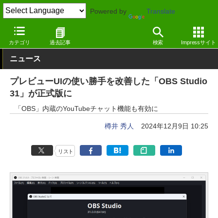
Powered by
Translate
窓の杜
画像・映像・音楽
映像・動画
Windows
カテゴリ
過去記事
検索
Impressサイト
ニュース
プレビューUIの使い勝手を改善した「OBS Studio
31」が正式版に
「OBS」内蔵のYouTubeチャット機能も有効に
樽井 秀人
2024年12月9日 10:25
リスト