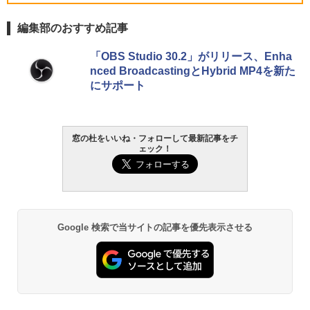
Core i5/16GB/SSD 512GB/ホワイト) FM
VWK3E15W_AZ
編集部のおすすめ記事
￥139,880
Amazon Kindle Paperwhite (16GB) 7イ
「OBS Studio 30.2」がリリース、Enha
ンチディスプレイ、色調調節ライト、12
nced BroadcastingとHybrid MP4を新た
週間持続バッテリー、広告なし、ブラッ
にサポート
ク
￥22,980
窓の杜をいいね・フォローして最新記事をチ
ェック！
Amazon Kindle - 目に優しい、かさばら
ない、大きな画面で読みやすい、6週間持
続バッテリー、6インチディスプレイ電子
書籍リーダー、ブラック、16GB、広告な
し
￥16,980
Google 検索で当サイトの記事を優先表示させる
Kindle Paperwhite シグニチャーエディ
ション (32GB) 7インチディスプレイ、明
るさ自動調整、色調調節ライト、12週間
持続バッテリー、広告なし、メタリック