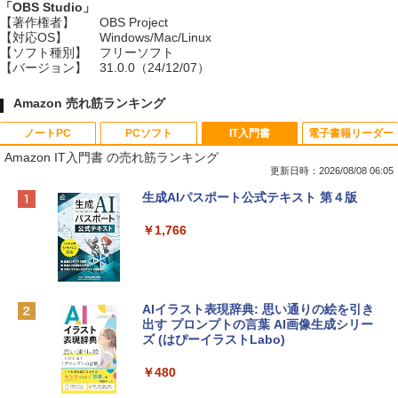
「OBS Studio」
【著作権者】
OBS Project
【対応OS】
Windows/Mac/Linux
【ソフト種別】
フリーソフト
【バージョン】
31.0.0（24/12/07）
Amazon 売れ筋ランキング
ノートPC
PCソフト
IT入門書
電子書籍リーダー
Amazon IT入門書 の売れ筋ランキング
更新日時：2026/08/08 06:05
Apple 2026 MacBook Neo A18 Proチッ
Robloxギフトカード - 800 Robux 【限
生成AIパスポート公式テキスト 第４版
プ搭載13インチノートブック：AIとAppl
定バーチャルアイテムを含む】 【オンラ
e Intelligence、Liquid Retinaディスプ
インゲームコード】 ロブロックス | オン
￥1,766
レイ、8GBメモリ、512GB SSD、1080p
ラインコード版
FaceTime HDカメラ、Touch ID - インデ
ィゴ + 3年延長 AppleCare+ for 13インチ
￥1,300
MacBook Neo(A18 Pro)|ダウンロード版
AIイラスト表現辞典: 思い通りの絵を引き
￥162,598
出す プロンプトの言葉 AI画像生成シリー
Robloxギフトカード - 1000 Robux 【限
ズ (はぴーイラストLabo)
定バーチャルアイテムを含む】 【オンラ
インゲームコード】 ロブロックス |オン
tomtoc 360°保護 15.6 16インチ パソコ
ラインコード版
￥480
ンケース Dell NEC Lavie ASUS HP dyna