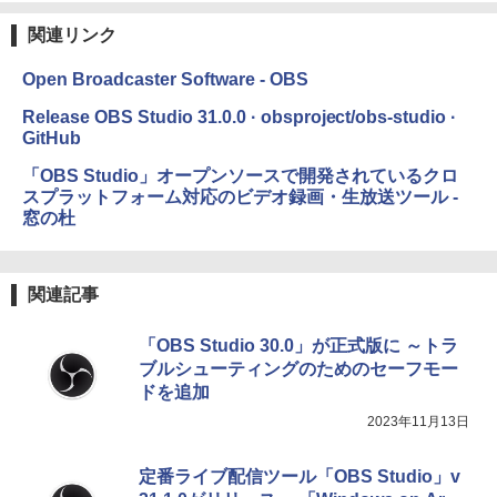
ブラック
関連リンク
￥27,980
Open Broadcaster Software - OBS
Amazon Kindle Colorsoft | 16GBストレ
Release OBS Studio 31.0.0 · obsproject/obs-studio ·
ージ、防水、7インチカラーディスプレ
GitHub
イ、色調調節ライト、最大8週間持続バッ
テリー、広告無し、ブラック (2025年発
「OBS Studio」オープンソースで開発されているクロ
売)
スプラットフォーム対応のビデオ録画・生放送ツール -
窓の杜
￥31,980
New Amazon Kindle Scribe Colorsoft |
関連記事
11インチカラーディスプレイ、64GBスト
レージ、ノート機能搭載、明るさ自動調
整、色調調節ライト、プレミアムペン付
「OBS Studio 30.0」が正式版に ～トラ
き、グラファイト
ブルシューティングのためのセーフモー
ドを追加
￥115,980
2023年11月13日
定番ライブ配信ツール「OBS Studio」v