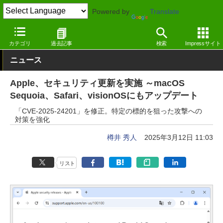
Powered by
Translate
窓の杜
セキュリティ
脆弱性
Mac
カテゴリ
過去記事
検索
Impressサイト
ニュース
Apple、セキュリティ更新を実施 ～macOS
Sequoia、Safari、visionOSにもアップデート
「CVE-2025-24201」を修正。特定の標的を狙った攻撃への
対策を強化
樽井 秀人
2025年3月12日 11:03
リスト