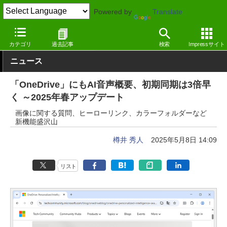
Powered by
Translate
窓の杜
生成AI
Copilot
カテゴリ
過去記事
検索
Impressサイト
ニュース
「OneDrive」にもAI音声概要、初期同期は3倍早
く ～2025年春アップデート
画像に関する質問、ヒーローリンク、カラーフォルダーなど
新機能盛沢山
樽井 秀人
2025年5月8日 14:09
リスト