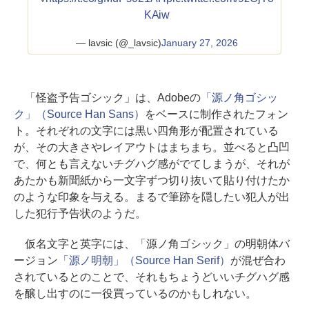
KAiw
— lavsic (@_lavsic)
January 27, 2026
「怪盗予告ゴシック」は、Adobeの
「源ノ角ゴシッ
ク」（Source Han Sans）
をベースに制作されたフォン
ト。それぞれの文字には黒い四角形が配置されている
が、その大きさやレイアウトはまちまち。並べると凸凹
で、何とも言えないチグハグ感がでてしまうが、それが
あたかも新聞紙から一文字ずつ切り抜いて貼り付けたか
のような印象を与える。まるで筆跡を隠したい犯人が出
した犯行予告状のようだ。
仮名文字と英字には、「源ノ角ゴシック」の明朝体バ
ージョン
「源ノ明朝」（Source Han Serif）
が混ぜ合わ
されているとのことで、それもちょうどいいチグハグ感
を醸し出すのに一役買っているのかもしれない。