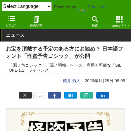
Powered by
Translate
窓の杜
オフィス・ドキュメント
フォント
日本語（漢字あり）
カテゴリ
過去記事
検索
Impressサイト
ニュース
お宝を頂戴する予定のある方にお勧め？ 日本語フ
ォント「怪盗予告ゴシック」が公開
「源ノ角ゴシック」「源ノ明朝」ベース、商用も可能な「SIL
OFL-1.1」ライセンス
樽井 秀人
2026年1月29日 09:05
リスト