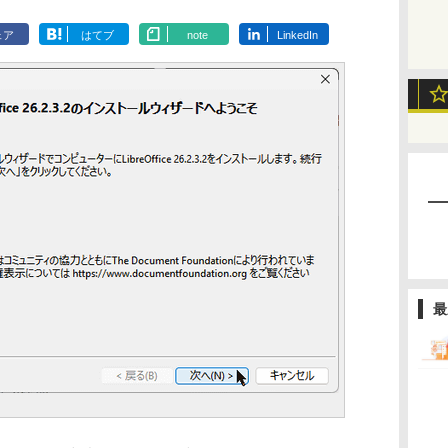
ェア
はてブ
note
LinkedIn
最