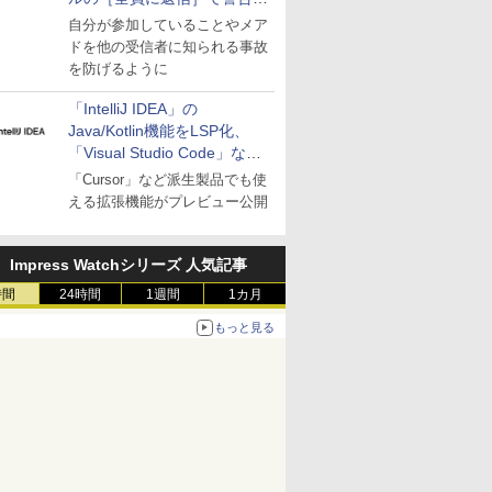
表示
自分が参加していることやメア
ドを他の受信者に知られる事故
を防げるように
「IntelliJ IDEA」の
Java/Kotlin機能をLSP化、
「Visual Studio Code」など
にも開放
「Cursor」など派生製品でも使
える拡張機能がプレビュー公開
Impress Watchシリーズ 人気記事
時間
24時間
1週間
1カ月
もっと見る