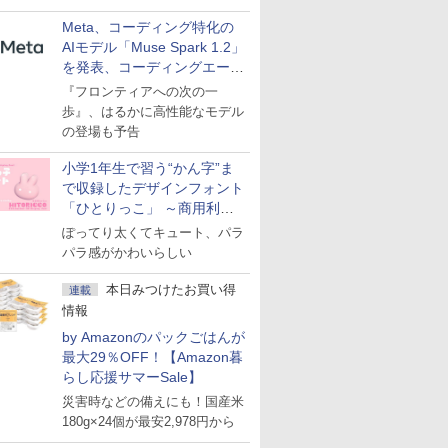
Meta、コーディング特化の
AIモデル「Muse Spark 1.2」
を発表、コーディングエージ
ェント「Muse Code」も
『フロンティアへの次の一
歩』、はるかに高性能なモデル
の登場も予告
小学1年生で習う“かん字”ま
で収録したデザインフォント
「ひとりっこ」 ～商用利用
OK
ぽってり太くてキュート、パラ
パラ感がかわいらしい
本日みつけたお買い得
連載
情報
by Amazonのパックごはんが
最大29％OFF！【Amazon暮
らし応援サマーSale】
災害時などの備えにも！国産米
180g×24個が最安2,978円から