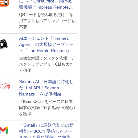
に ～「LibreOffice」向け拡
張機能「Impress Remote」
が公開
QRコードを読み取るだけ、専
用アプリもペアリングコードも
不要
AIエージェント「Hermes
Agent」の大規模アップデー
ト「The Herald Release」が
公開
自然な対話でタスクを依頼、デ
スクトップアプリ・CLIも大き
く強化
Sakana AI、日本語に特化し
たLLM API「Sakana
Namazu」を提供開始
「Kimi K2.6」をベースに日本
固有の文脈に対する高い理解力
を獲得
「Gmail」に誤送信防止の新
機能 ～BCCで受信したメー
ルの［全員に返信］で警告を