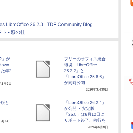
s LibreOffice 26.2.3 - TDF Community Blog
フト - 窓の杜
6.2」が
フリーのオフィス統合
down
環境「LibreOffice
た年2
26.2.2」と
新
「LibreOffice 25.8.6」
が同時公開
6年2月5日
2026年3月30日
終版と
「LibreOffice 26.2.4」
e
が公開 ～安定版
「25.8」は6月12日に
サポート終了、移行を
年5月14日
2026年6月8日