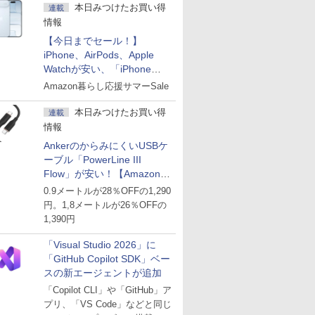
本日みつけたお買い得
連載
情報
【今日までセール！】
iPhone、AirPods、Apple
Watchが安い、「iPhone
Air」256GB版が139,800円な
Amazon暮らし応援サマーSale
ど
本日みつけたお買い得
連載
情報
AnkerのからみにくいUSBケ
ーブル「PowerLine III
Flow」が安い！【Amazon暮
らし応援サマーSale】
0.9メートルが28％OFFの1,290
円。1,8メートルが26％OFFの
1,390円
「Visual Studio 2026」に
「GitHub Copilot SDK」ベー
スの新エージェントが追加
「Copilot CLI」や「GitHub」ア
プリ、「VS Code」などと同じ