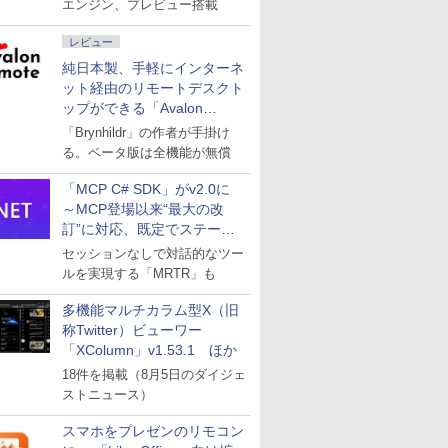
エンジン、プレビュー搭載
レビュー
純日本製、手軽にインターネ
ット経由のリモートデスクト
ップができる「Avalon
remote」
「Brynhildr」の作者が手掛け
る。ベータ版は全機能が無償
「MCP C# SDK」がv2.0に
～MCP登場以来“最大の改
訂”に対応、既定でステート
レスへ
セッションなしで対話的なツー
ルを実現する「MRTR」も
多機能マルチカラム型X（旧
称Twitter）ビューワー
「XColumn」v1.53.1 ほか
18件を掲載（8月5日のダイジェ
ストニュース）
スマホをプレゼンのリモコン