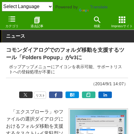
Powered by
Translate
窓の杜
システム・ファイル
システム
Windows
カテゴリ
過去記事
検索
Impressサイト
ニュース
コモンダイアログでのフォルダ移動を支援するツ
ール「Folders Popup」がv3に
ポップアップメニューにアイコンを表示可能、サポートリス
トへの登録処理が不要に
（2014/9/1 14:07）
リスト
「エクスプローラ」やフ
ァイルの選択ダイアログに
おけるフォルダ移動を支援
するタスクトレイ常駐型ソ