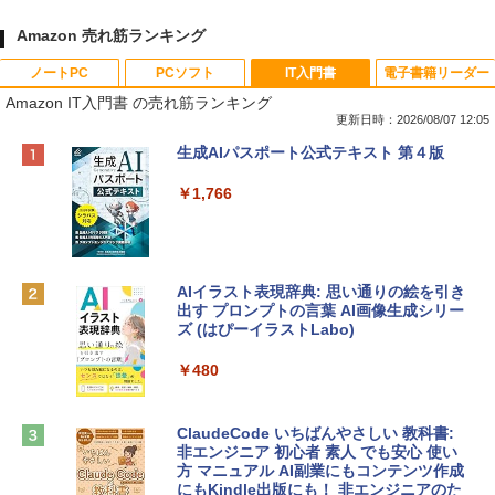
Amazon 売れ筋ランキング
ノートPC
PCソフト
IT入門書
電子書籍リーダー
Amazon IT入門書 の売れ筋ランキング
更新日時：2026/08/07 12:05
Apple 2026 MacBook Neo A18 Proチッ
Robloxギフトカード - 800 Robux 【限
生成AIパスポート公式テキスト 第４版
プ搭載13インチノートブック：AIとAppl
定バーチャルアイテムを含む】 【オンラ
e Intelligence、Liquid Retinaディスプ
インゲームコード】 ロブロックス | オン
￥1,766
レイ、8GBメモリ、512GB SSD、1080p
ラインコード版
FaceTime HDカメラ、Touch ID - インデ
ィゴ + 3年延長 AppleCare+ for 13インチ
￥1,300
MacBook Neo(A18 Pro)|ダウンロード版
AIイラスト表現辞典: 思い通りの絵を引き
￥162,598
出す プロンプトの言葉 AI画像生成シリー
Microsoft Office Home & Business 202
ズ (はぴーイラストLabo)
4(最新 永続版)|オンラインコード版|Wind
ows11、10/mac対応|PC2台
tomtoc 360°保護 15.6 16インチ パソコ
￥480
ンケース Dell NEC Lavie ASUS HP dyna
￥39,582
book Lenovo対応
ClaudeCode いちばんやさしい 教科書:
￥2,952
非エンジニア 初心者 素人 でも安心 使い
Robloxギフトカード - 2,000 Robux 【限
方 マニュアル AI副業にもコンテンツ作成
定バーチャルアイテムを含む】 【オンラ
にもKindle出版にも！ 非エンジニアのた
インゲームコード】 ロブロックス | オン