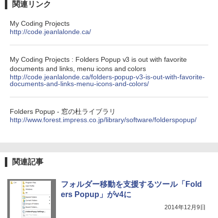
関連リンク
Amazon Kindle Colorsoft | 16GBストレ
ージ、防水、7インチカラーディスプレ
イ、色調調節ライト、最大8週間持続バッ
My Coding Projects
テリー、広告無し、ブラック (2025年発
http://code.jeanlalonde.ca/
売)
￥31,980
My Coding Projects : Folders Popup v3 is out with favorite
documents and links, menu icons and colors
http://code.jeanlalonde.ca/folders-popup-v3-is-out-with-favorite-
documents-and-links-menu-icons-and-colors/
New Amazon Kindle Scribe Colorsoft |
11インチカラーディスプレイ、64GBスト
レージ、ノート機能搭載、明るさ自動調
整、色調調節ライト、プレミアムペン付
Folders Popup - 窓の杜ライブラリ
き、グラファイト
http://www.forest.impress.co.jp/library/software/folderspopup/
￥115,980
関連記事
フォルダー移動を支援するツール「Fold
ers Popup」がv4に
2014年12月9日