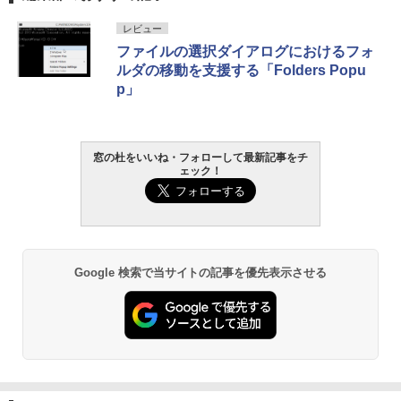
ンチディスプレイ、色調調節ライト、12
週間持続バッテリー、広告なし、ブラッ
レビュー
ク
ファイルの選択ダイアログにおけるフォ
ルダの移動を支援する「Folders Popu
￥22,980
p」
Amazon Kindle - 目に優しい、かさばら
ない、大きな画面で読みやすい、6週間持
続バッテリー、6インチディスプレイ電子
窓の杜をいいね・フォローして最新記事をチ
書籍リーダー、ブラック、16GB、広告な
ェック！
し
￥16,980
Kindle Paperwhite シグニチャーエディ
Google 検索で当サイトの記事を優先表示させる
ション (32GB) 7インチディスプレイ、明
るさ自動調整、色調調節ライト、12週間
持続バッテリー、広告なし、メタリック
ブラック
￥27,980