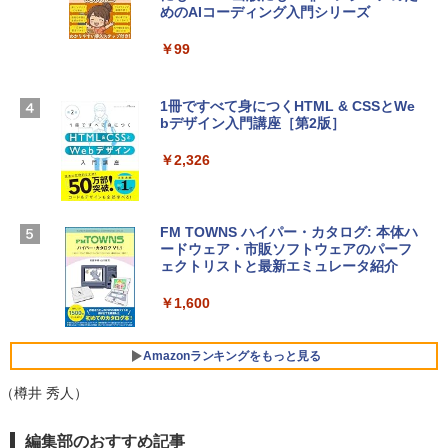
めのAIコーディング入門シリーズ
Apple 2026 MacBook Air M5チップ搭載
ラインコード版
13インチノートブック：AIとApple Intell
igence、13.6インチLiquid Retinaディ
￥99
￥3,200
スプレイ、24GBユニファイドメモリ、1
TB SSDストレージ、12MPセンターフレ
ームカメラ、日本語キーボード、Touch I
1冊ですべて身につくHTML & CSSとWe
Robloxギフトカード - 1000 Robux 【限
D - ミッドナイト
bデザイン入門講座［第2版］
定バーチャルアイテムを含む】 【オンラ
インゲームコード】 ロブロックス |オン
￥298,901
ラインコード版
￥2,326
￥1,600
【Amazon.co.jp限定】 HP ノートパソコ
ン 15-fd 15.6インチ 16GBメモリ 512GB
FM TOWNS ハイパー・カタログ: 本体ハ
SSD インテル Core 5
ードウェア・市販ソフトウェアのパーフ
Windows版 | Minecraft (マインクラフ
ェクトリストと最新エミュレータ紹介
ト): Java & Bedrock Edition | オンライ
￥129,800
ンコード版
￥1,600
￥3,600
FMV ノートパソコン WE1-K3 (MS 365 P
ersonal/Copilotキー搭載/Win 11/15.6型/
Amazonランキングをもっと見る
Core i5/16GB/SSD 512GB/ホワイト) FM
VWK3E15W_AZ
（樽井 秀人）
￥139,880
Amazon Kindle Paperwhite (16GB) 7イ
編集部のおすすめ記事