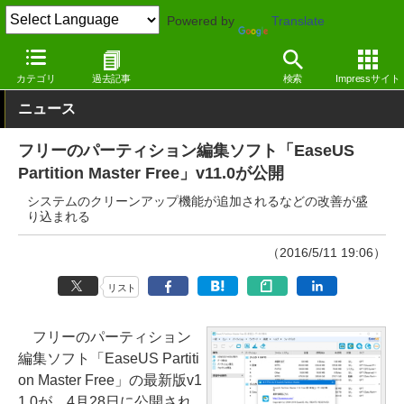
Powered by
Translate
窓の杜
システム・ファイル
ハードウェア
Windows
カテゴリ
過去記事
検索
Impressサイト
ニュース
フリーのパーティション編集ソフト「EaseUS
Partition Master Free」v11.0が公開
システムのクリーンアップ機能が追加されるなどの改善が盛
り込まれる
（2016/5/11 19:06）
リスト
フリーのパーティション
編集ソフト「EaseUS Partiti
on Master Free」の最新版v1
1.0が、4月28日に公開され