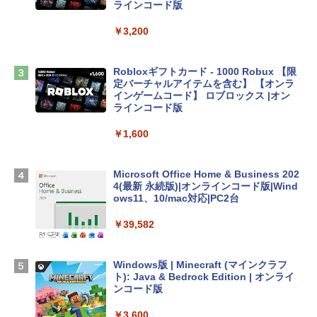
tomtoc 360°保護 15.6 16インチ パソコ
ラインコード版
ンケース Dell NEC Lavie ASUS HP dyna
book Lenovo対応
￥3,200
￥2,952
Robloxギフトカード - 1000 Robux 【限
定バーチャルアイテムを含む】 【オンラ
Apple 2026 MacBook Air M5チップ搭載
インゲームコード】 ロブロックス |オン
13インチノートブック：AIとApple Intell
ラインコード版
igence、13.6インチLiquid Retinaディ
スプレイ、16GBユニファイドメモリ、51
￥1,600
2GB SSDストレージ、12MPセンターフ
レームカメラ、日本語キーボード、Touc
h ID - ミッドナイト
Microsoft Office Home & Business 202
4(最新 永続版)|オンラインコード版|Wind
￥224,800
ows11、10/mac対応|PC2台
￥39,582
HP ノートパソコン 15-fd 15.6インチ 16
GBメモリ 512GB SSD インテル Core 5
Windows版 | Minecraft (マインクラフ
￥136,480
ト): Java & Bedrock Edition | オンライ
ンコード版
￥3,600