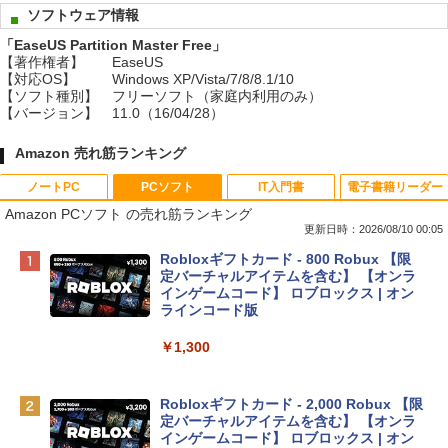
ソフトウェア情報
「EaseUS Partition Master Free」
【著作権者】
EaseUS
【対応OS】
Windows XP/Vista/7/8/8.1/10
【ソフト種別】
フリーソフト（家庭内利用のみ）
【バージョン】
11.0（16/04/28）
Amazon 売れ筋ランキング
ノートPC
PCソフト
IT入門書
電子書籍リーダー
Amazon PCソフト の売れ筋ランキング
更新日時：2026/08/10 00:05
Apple 2026 MacBook Neo A18 Proチッ
Robloxギフトカード - 800 Robux 【限
プ搭載13インチノートブック：AIとAppl
定バーチャルアイテムを含む】 【オンラ
e Intelligence、Liquid Retinaディスプ
インゲームコード】 ロブロックス | オン
レイ、8GBメモリ、512GB SSD、1080p
ラインコード版
FaceTime HDカメラ、Touch ID - インデ
ィゴ + 3年延長 AppleCare+ for 13インチ
￥1,300
MacBook Neo(A18 Pro)|ダウンロード版
￥162,598
Robloxギフトカード - 2,000 Robux 【限
定バーチャルアイテムを含む】 【オンラ
インゲームコード】 ロブロックス | オン