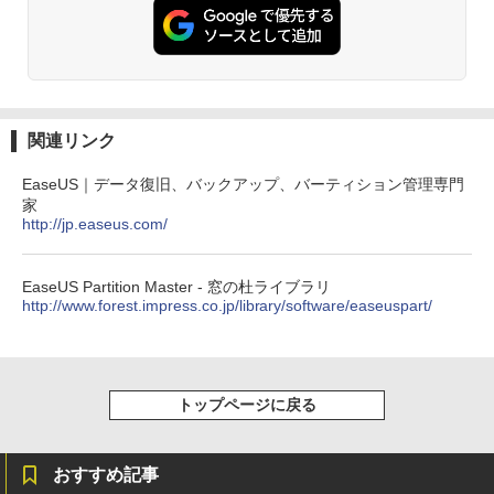
めのAIコーディング入門シリーズ
Amazon Kindle Paperwhite (16GB) 7イ
ンチディスプレイ、色調調節ライト、12
￥99
週間持続バッテリー、広告なし、ブラッ
ク
￥22,980
AIイラスト表現辞典: 思い通りの絵を引き
出す プロンプトの言葉 AI画像生成シリー
関連リンク
ズ (はぴーイラストLabo)
Amazon Kindle Colorsoft | 16GBストレ
EaseUS｜データ復旧、バックアップ、バーティション管理専門
￥480
ージ、防水、7インチカラーディスプレ
家
イ、色調調節ライト、最大8週間持続バッ
http://jp.easeus.com/
テリー、広告無し、ブラック (2025年発
売)
FM TOWNS ハイパー・カタログ: 本体ハ
ードウェア・市販ソフトウェアのパーフ
￥31,980
EaseUS Partition Master - 窓の杜ライブラリ
ェクトリストと最新エミュレータ紹介
http://www.forest.impress.co.jp/library/software/easeuspart/
￥1,600
New Amazon Kindle Scribe Colorsoft |
11インチカラーディスプレイ、64GBスト
レージ、ノート機能搭載、明るさ自動調
整、色調調節ライト、プレミアムペン付
トップページに戻る
き、グラファイト
￥115,980
おすすめ記事