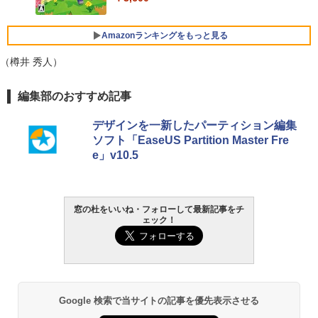
【Amazon.co.jp限定】ASUS ノートパソ
コン Vivobook 15 M1502NAQ 15.6イン
チ AMD Ryzen 7 170 メモリ16GB SSD 5
Amazonランキングをもっと見る
12GB Microsoft 365 Personal (24か月
版) 搭載 Windows 11 重量1.7kg Wi-Fi 6
（樽井 秀人）
E クワイエットブルー M1502NAQ-R716
5BUWS
生成AIパスポート公式テキスト 第４版
Amazon Kindle - 目に優しい、かさばら
編集部のおすすめ記事
￥109,800
ない、大きな画面で読みやすい、6週間持
続バッテリー、6インチディスプレイ電子
￥1,766
デザインを一新したパーティション編集
書籍リーダー、マッチャ、16GB、広告な
ソフト「EaseUS Partition Master Fre
し
e」v10.5
￥-
1冊ですべて身につくHTML & CSSとWe
bデザイン入門講座［第2版］
Kindle Paperwhite シグニチャーエディ
窓の杜をいいね・フォローして最新記事をチ
ション (32GB) 7インチディスプレイ、明
ェック！
￥1,292
るさ自動調整、色調調節ライト、12週間
持続バッテリー、広告なし、メタリック
ブラック
ClaudeCode いちばんやさしい 教科書:
￥27,980
非エンジニア 初心者 素人 でも安心 使い
方 マニュアル AI副業にもコンテンツ作成
Google 検索で当サイトの記事を優先表示させる
にもKindle出版にも！ 非エンジニアのた