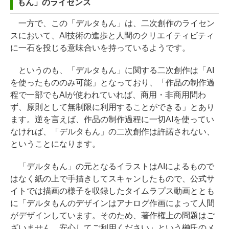
もん」のライセンス
一方で、この「デルタもん」は、二次創作のライセン
スにおいて、AI技術の進歩と人間のクリエイティビティ
に一石を投じる意味合いを持っているようです。
というのも、「デルタもん」に関する二次創作は「AI
を使ったもののみ可能」となっており、「作品の制作過
程で一部でもAIが使われていれば、商用・非商用問わ
ず、原則として無制限に利用することができる」とあり
ます。逆を言えば、作品の制作過程に一切AIを使ってい
なければ、「デルタもん」の二次創作は許諾されない、
ということになります。
「デルタもん」の元となるイラストはAIによるもので
はなく紙の上で手描きしてスキャンしたもので、公式サ
イトでは描画の様子を収録したタイムラプス動画ととも
に「デルタもんのデザインはアナログ作画によって人間
がデザインしています。そのため、著作権上の問題はご
ざいません。安心してご利用ください」という榊氏のメ