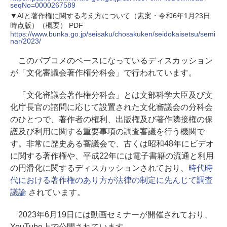
seqNo=0000267589
▼AIと著作権に関する考え方について（素案・令和6年1月23日
時点版）（概要） PDF
https://www.bunka.go.jp/seisaku/chosakuken/seidokaisetsu/semi
nar/2023/
このパブコメのベースになっているディスカッション
が「文化審議会著作権分科会」で行われています。
「文化審議会著作権分科会」とは文部科学大臣及び文
化庁長官の諮問に応じて設置された文化審議会の分科会
のひとつで、著作者の権利、出版権及び著作隣接権の保
護及び利用に関する重要事項の調査審議を行う機関で
す。非常に歴史ある審議会で、古くは昭和48年にビデオ
に関する著作権や、平成22年には電子書籍の流通と利用
の円滑化に関するディスカッションされており、
時代時
代における著作権のあり方が法律の制定に先んじて調査
議論
されています。
2023年6月19日には動画セミナーが開催されており、
YouTube上で公開されています。