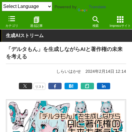
Powered by
Translate
窓の杜
ジェネレーティブAI
業界動向
カテゴリ
過去記事
検索
Impressサイト
生成AIストリーム
「デルタもん」を生成しながらAIと著作権の未来
を考える
しらいはかせ
2024年2月14日 12:14
リスト