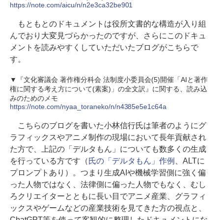
https://note.com/aicu/n/n2e3ca32be901
もともとのドキュメントは役所文書的な構造が入り組
んでおり大変見づらかったのですが、さらにこのドキュ
メントを読みやすくしていただいたブログがこちらで
す。
▼『文化審議会 著作権分科会 法制度小委員会(5)開催「AIと著作
権に関する考え方について(素案)」の全文訳』に関する、読み込
みのためのメモ
https://note.com/nyaa_toraneko/n/n4385e5e1c64a
こちらのブログを書いた小林信行氏は筆者のようにグ
ラフィックスやアニメ制作の現場において長年貢献され
た方で、上記の「デルタもん」についても数多くの生成
を行っている方です（
氏の「デルタもん」作例
、ALTに
プロンプトあり）。つまり生成AIや機械学習側に強く偏
った人物ではなく、法律側に偏った人物でもなく、むし
ろクリエイターとともに長い目でアニメ産業、グラフィ
ックスやゲームなどの産業技術を見てきた方の視点と、
ChatGPT等を使って客観的に整理したドキュメントにな