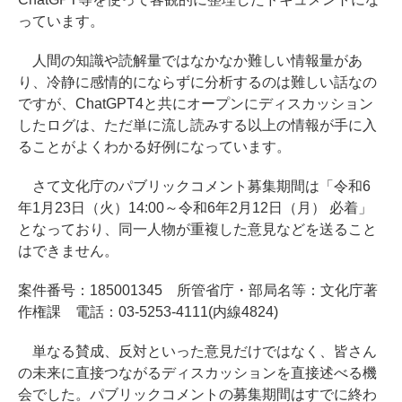
っています。
人間の知識や読解量ではなかなか難しい情報量があ
り、冷静に感情的にならずに分析するのは難しい話なの
ですが、ChatGPT4と共にオープンにディスカッション
したログは、ただ単に流し読みする以上の情報が手に入
ることがよくわかる好例になっています。
さて文化庁のパブリックコメント募集期間は「令和6
年1月23日（火）14:00～令和6年2月12日（月） 必着」
となっており、同一人物が重複した意見などを送ること
はできません。
案件番号：185001345 所管省庁・部局名等：文化庁著
作権課 電話：03-5253-4111(内線4824)
単なる賛成、反対といった意見だけではなく、皆さん
の未来に直接つながるディスカッションを直接述べる機
会でした。パブリックコメントの募集期間はすでに終わ