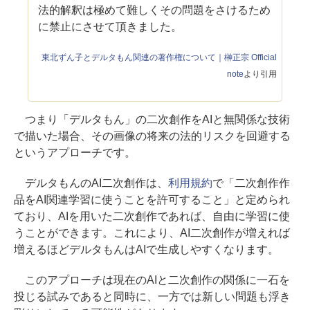
法的解釈は極めて難しくその問題をさけるため
に禁止にさせて頂きました。
東北ずん子とデルタもん関連の著作権について｜榊正宗 Official
note
より引用
つまり「デルタもん」の二次創作をAIと無関係な技術
で描いた場合、その画像の将来の法的リスクを回避する
というアプローチです。
デルタもんのAI二次創作は、
利用規約
で「二次創作作
品をAI関連学習に使うことを許可すること」と定められ
ており、AIを用いた二次創作であれば、自由に学習に使
うことができます。これにより、AI二次創作が増えれば
増えるほどデルタもんはAIで生成しやすくなります。
このアプローチは現在のAIと二次創作の関係に一石を
投じる試みであると同時に、一方では新しい問題も浮き