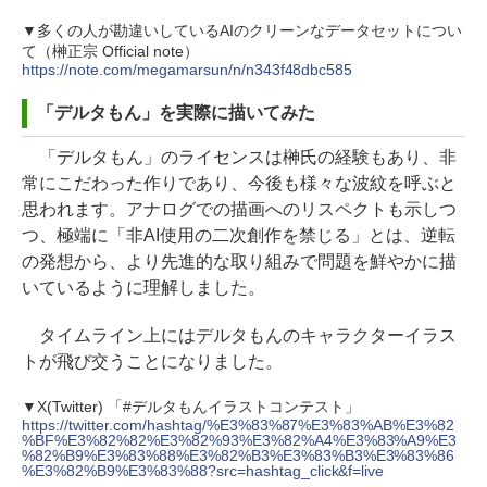
▼多くの人が勘違いしているAIのクリーンなデータセットについ
て（榊正宗 Official note）
https://note.com/megamarsun/n/n343f48dbc585
「デルタもん」を実際に描いてみた
「デルタもん」のライセンスは榊氏の経験もあり、非
常にこだわった作りであり、今後も様々な波紋を呼ぶと
思われます。アナログでの描画へのリスペクトも示しつ
つ、極端に「非AI使用の二次創作を禁じる」とは、逆転
の発想から、より先進的な取り組みで問題を鮮やかに描
いているように理解しました。
タイムライン上にはデルタもんのキャラクターイラス
トが飛び交うことになりました。
▼X(Twitter) 「#デルタもんイラストコンテスト」
https://twitter.com/hashtag/%E3%83%87%E3%83%AB%E3%82
%BF%E3%82%82%E3%82%93%E3%82%A4%E3%83%A9%E3
%82%B9%E3%83%88%E3%82%B3%E3%83%B3%E3%83%86
%E3%82%B9%E3%83%88?src=hashtag_click&f=live