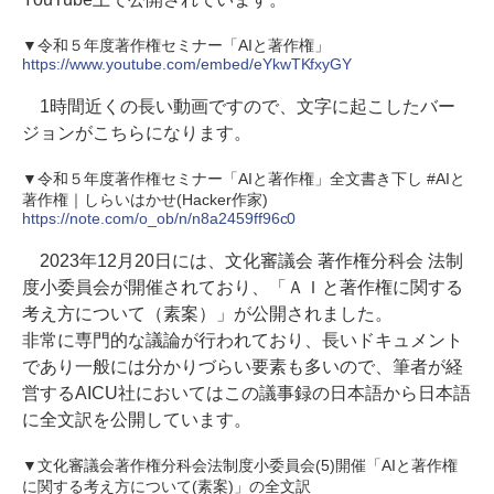
▼令和５年度著作権セミナー「AIと著作権」
https://www.youtube.com/embed/eYkwTKfxyGY
1時間近くの長い動画ですので、文字に起こしたバー
ジョンがこちらになります。
▼令和５年度著作権セミナー「AIと著作権」全文書き下し #AIと
著作権｜しらいはかせ(Hacker作家)
https://note.com/o_ob/n/n8a2459ff96c0
2023年12月20日には、文化審議会 著作権分科会 法制
度小委員会が開催されており、「ＡＩと著作権に関する
考え方について（素案）」が公開されました。
非常に専門的な議論が行われており、長いドキュメント
であり一般には分かりづらい要素も多いので、筆者が経
営するAICU社においてはこの議事録の日本語から日本語
に全文訳を公開しています。
▼文化審議会著作権分科会法制度小委員会(5)開催「AIと著作権
に関する考え方について(素案)」の全文訳