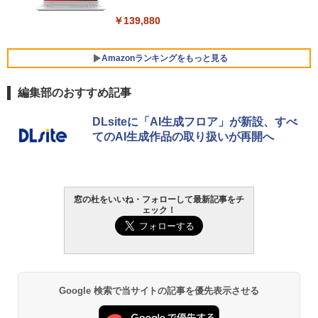
￥139,880
Amazonランキングをもっと見る
編集部のおすすめ記事
Robloxギフトカード - 800 Robux 【限
生成AIパスポート公式テキスト 第４版
Amazon Kindle - 目に優しい、かさばら
DLsiteに「AI生成フロア」が新設、すべ
定バーチャルアイテムを含む】 【オンラ
ない、大きな画面で読みやすい、6週間持
てのAI生成作品の取り扱いが再開へ
インゲームコード】 ロブロックス | オン
続バッテリー、6インチディスプレイ電子
￥1,766
ラインコード版
書籍リーダー、マッチャ、16GB、広告な
し
￥1,300
￥16,980
窓の杜をいいね・フォローして最新記事をチ
1冊ですべて身につくHTML & CSSとWe
ェック！
bデザイン入門講座［第2版］
Robloxギフトカード - 1000 Robux 【限
定バーチャルアイテムを含む】 【オンラ
Kindle Paperwhite シグニチャーエディ
インゲームコード】 ロブロックス |オン
ション (32GB) 7インチディスプレイ、明
￥1,292
ラインコード版
るさ自動調整、色調調節ライト、12週間
持続バッテリー、広告なし、メタリック
ブラック
￥1,600
Google 検索で当サイトの記事を優先表示させる
ClaudeCode いちばんやさしい 教科書:
￥27,980
非エンジニア 初心者 素人 でも安心 使い