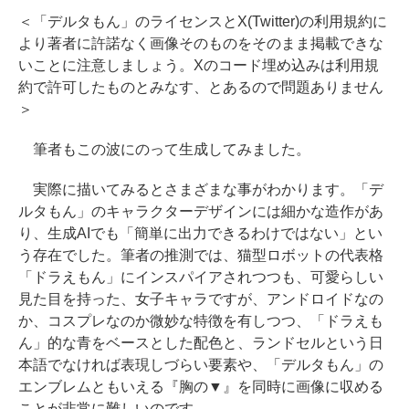
＜「デルタもん」のライセンスとX(Twitter)の利用規約に
より著者に許諾なく画像そのものをそのまま掲載できな
いことに注意しましょう。Xのコード埋め込みは利用規
約で許可したものとみなす、とあるので問題ありません
＞
筆者もこの波にのって生成してみました。
実際に描いてみるとさまざまな事がわかります。「デ
ルタもん」のキャラクターデザインには細かな造作があ
り、生成AIでも「簡単に出力できるわけではない」とい
う存在でした。筆者の推測では、猫型ロボットの代表格
「ドラえもん」にインスパイアされつつも、可愛らしい
見た目を持った、女子キャラですが、アンドロイドなの
か、コスプレなのか微妙な特徴を有しつつ、「ドラえも
ん」的な青をベースとした配色と、ランドセルという日
本語でなければ表現しづらい要素や、「デルタもん」の
エンブレムともいえる『胸の▼』を同時に画像に収める
ことが非常に難しいのです。