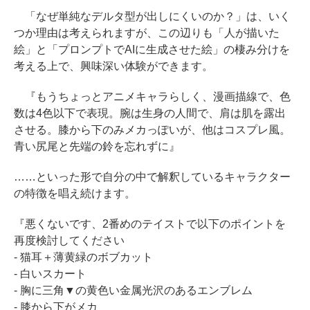
「なぜ単純なデルタ型が出しにくいのか？」は、いく
つか理由は考えられますが、この辺りも「人が描いた
絵」と「プロンプトでAIに生成させた絵」の棲み分けを
考える上で、興味深い体験ができます。
『もうちょっとアニメキャラらしく、漫画描線で、色
数は4色以下で表現。腕は生身の人間で、肩は肌を露出
させる。膝から下のみメカっぽいが、他はコスプレ風。
青い尻尾と先端の鈴を忘れずに』
……といった形で自分の中で解釈しているキャラクター
の特徴を唱え続けます。
『悪くないです、2番めのテイストで以下のポイントを
再度検討してください
- 猫耳＋薄黄緑のボブカット
- 白いスカート
- 胸に三角▼の黄色い金属光沢のあるエンブレム
- 膝から下がメカ