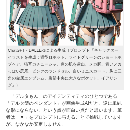
ChatGPT - DALLE-3による生成（プロンプト『キャラクター
イラストを生成：猫型ロボット、ライトグリーンのショートボ
ブヘア、猫耳カチューシャ、肩の肌を露出、メカ脚、青いメカ
っぽい尻尾、ピンクのランドセル、白いミニスカート、胸に三
角の金属エンブレム、腹部中央に大きなポケット、イアリン
グ』）
「デルタもん」のアイデンティティのひとつである
「デルタ型のペンダント」が画像生成AIだと、逆に単純
な形にならない、という点が面白い点だと思います。筆
者は「▼」をプロンプトに与えることで挑戦しています
が、なかなか安定しません。