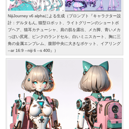
NijiJourney v6 alphaによる生成（プロンプト『キャラクター設
計：デルタもん, 猫型ロボット、ライトグリーンのショートボ
ブヘア、猫耳カチューシャ、肩の肌を露出、メカ脚、青いメカ
っぽい尻尾、ピンクのランドセル、白いミニスカート、胸に三
角の金属エンブレム、腹部中央に大きなポケット、イアリング
--ar 16:9 --niji 6 --s 400』）