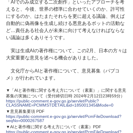
「AIでのみ成立する二次創作」といったアプローチを考
えると、今後、世界の標準に合わせていくのか、許可性
にするのか、はたまたそれらを更に超える議論、例えば
自動的に偽画像を生成し続ける悪意あるボットの活動な
ど…責任ある社会人が未来に向けて考えなければならな
い議論は多くありそうです。
実は生成AIの著作権について、この2月、日本の方々は
大変重要な意見を述べる機会がありました。
文化庁からAIと著作権について、意見募集（パブコ
メ）が行われています。
▼「AIと著作権に関する考え方について（素案）」に関する意見
募集の実施について（受付締切日時 2024年2月12日23時59分）
https://public-comment.e-gov.go.jp/servlet/Public?
CLASSNAME=PCMMSTDETAIL&id=185001345&Mode=0
▼意見募集要項 PDF
https://public-comment.e-gov.go.jp/servlet/PcmFileDownload?
seqNo=0000267587
▼AIと著作権に関する考え方について（素案）PDF
https://public-comment.e-gov.go.jp/servlet/PcmFileDownload?