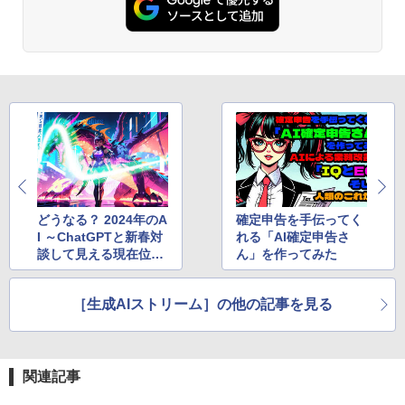
方 マニュアル AI副業にもコンテンツ作成
Robloxギフトカード - 2,000 Robux 【限
にもKindle出版にも！ 非エンジニアのた
定バーチャルアイテムを含む】 【オンラ
めのAIコーディング入門シリーズ
インゲームコード】 ロブロックス | オン
Amazon Kindle Paperwhite (16GB) 7イ
ラインコード版
ンチディスプレイ、色調調節ライト、12
￥99
週間持続バッテリー、広告なし、ブラッ
ク
￥3,200
￥22,980
AIイラスト表現辞典: 思い通りの絵を引き
出す プロンプトの言葉 AI画像生成シリー
Microsoft Office Home & Business 202
ズ (はぴーイラストLabo)
4(最新 永続版)|オンラインコード版|Wind
ows11、10/mac対応|PC2台
Amazon Kindle Colorsoft | 16GBストレ
￥480
ージ、防水、7インチカラーディスプレ
イ、色調調節ライト、最大8週間持続バッ
￥39,582
テリー、広告無し、ブラック (2025年発
どうなる？ 2024年のA
確定申告を手伝ってく
売)
FM TOWNS ハイパー・カタログ: 本体ハ
I ～ChatGPTと新春対
れる「AI確定申告さ
ードウェア・市販ソフトウェアのパーフ
Windows版 | Minecraft (マインクラフ
談して見える現在位置
ん」を作ってみた
￥31,980
ェクトリストと最新エミュレータ紹介
ト): Java & Bedrock Edition | オンライ
と未来
ンコード版
￥1,600
［生成AIストリーム］の他の記事を見る
New Amazon Kindle Scribe Colorsoft |
￥3,600
11インチカラーディスプレイ、64GBスト
レージ、ノート機能搭載、明るさ自動調
整、色調調節ライト、プレミアムペン付
き、グラファイト
関連記事