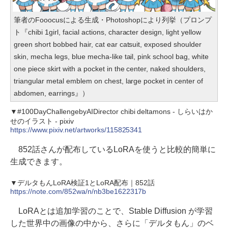
筆者のFooocusによる生成・Photoshopにより列挙（プロンプ
ト『chibi 1girl, facial actions, character design, light yellow
green short bobbed hair, cat ear catsuit, exposed shoulder
skin, mecha legs, blue mecha-like tail, pink school bag, white
one piece skirt with a pocket in the center, naked shoulders,
triangular metal emblem on chest, large pocket in center of
abdomen, earrings』）
▼#100DayChallengebyAIDirector chibi deltamons - しらいはか
せのイラスト - pixiv
https://www.pixiv.net/artworks/115825341
852話さんが配布しているLoRAを使うと比較的簡単に
生成できます。
▼デルタもんLoRA検証1とLoRA配布｜852話
https://note.com/852wa/n/nb3be1622317b
LoRAとは追加学習のことで、Stable Diffusion が学習
した世界中の画像の中から、さらに「デルタもん」のベ