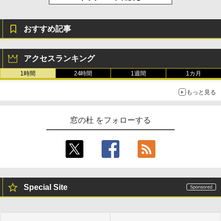
ードウェア・市販ソフトウェアのパーフ
Windows版 | Minecraft (マインクラフ
￥31,980
ェクトリストと最新エミュレータ紹介
ト): Java & Bedrock Edition | オンライ
ンコード版
￥1,600
おすすめ記事
New Amazon Kindle Scribe Colorsoft |
￥3,600
11インチカラーディスプレイ、64GBスト
レージ、ノート機能搭載、明るさ自動調
アクセスランキング
整、色調調節ライト、プレミアムペン付
き、グラファイト
1時間
24時間
1週間
1カ月
￥115,980
もっと見る
窓の杜 をフォローする
Special Site