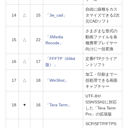
自由に線種をカス
14
△
15
「Jw_cad」
タマイズできる2次
元CADソフト
さまざまな形式の
「XMedia
動画ファイルを各
15
△
22
Recode」
種携帯プレイヤー
向けに一括変換
「FFFTP（64bit
定番FTPクライア
16
△
17
版）」
ントソフト
加工・印刷まで一
17
△
18
「WinShot」
括処理できる画面
キャプチャー
UTF-8や
SSH/SSH2に対応
18
▼
16
「Tera Term」
した「Tera Term
Pro」の拡張版
SCP/SFTP/FTPS