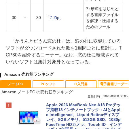
7z形式をはじめと
する書庫ファイル
30
－
30
「7-Zip」
を解凍・圧縮する
ためのツール
「かうんとだうん窓の杜」は、窓の杜に収録している
ソフトがダウンロードされた数を1週間ごとに集計し、T
OP30を紹介するコーナー。なお、窓の杜に転載されて
いないソフトは集計対象外となっている。
Amazon 売れ筋ランキング
ノートPC
PCソフト
IT入門書
電子書籍リーダー
Amazon ノートPC の売れ筋ランキング
更新日時：2026/08/08 06:05
Apple 2026 MacBook Neo A18 Proチッ
プ搭載13インチノートブック：AIとAppl
e Intelligence、Liquid Retinaディスプ
レイ、8GBメモリ、512GB SSD、1080p
FaceTime HDカメラ、Touch ID - インデ