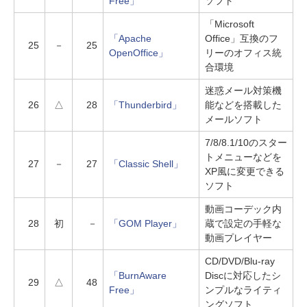
Free」
ソフト
「Microsoft
「Apache
Office」互換のフ
25
－
25
OpenOffice」
リーのオフィス統
合環境
迷惑メール対策機
26
△
28
「Thunderbird」
能などを搭載した
メールソフト
7/8/8.1/10のスター
トメニューなどを
27
－
27
「Classic Shell」
XP風に変更できる
ソフト
動画コーデック内
28
初
－
「GOM Player」
蔵で設定の手軽な
動画プレイヤー
CD/DVD/Blu-ray
「BurnAware
Discに対応したシ
29
△
48
Free」
ンプルなライティ
ングソフト