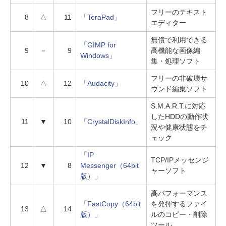
フリーのテキスト
8
△
11
「TeraPad」
エディター
無償で利用できる
「GIMP for
9
－
9
高機能な画像編
Windows」
集・処理ソフト
フリーの非破壊サ
10
△
12
「Audacity」
ウンド編集ソフト
S.M.A.R.T.に対応
したHDDの動作状
11
▼
10
「CrystalDiskInfo」
況や健康状態をチ
ェック
「IP
TCP/IPメッセンジ
12
▼
8
Messenger（64bit
ャーソフト
版）」
高パフォーマンス
「FastCopy（64bit
を発揮するファイ
13
△
14
版）」
ルのコピー・削除
ツール