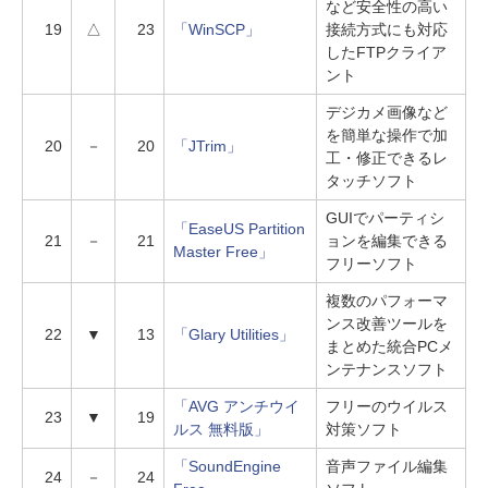
など安全性の高い
19
△
23
「WinSCP」
接続方式にも対応
したFTPクライア
ント
デジカメ画像など
を簡単な操作で加
20
－
20
「JTrim」
工・修正できるレ
タッチソフト
GUIでパーティシ
「EaseUS Partition
21
－
21
ョンを編集できる
Master Free」
フリーソフト
複数のパフォーマ
ンス改善ツールを
22
▼
13
「Glary Utilities」
まとめた統合PCメ
ンテナンスソフト
「AVG アンチウイ
フリーのウイルス
23
▼
19
ルス 無料版」
対策ソフト
「SoundEngine
音声ファイル編集
24
－
24