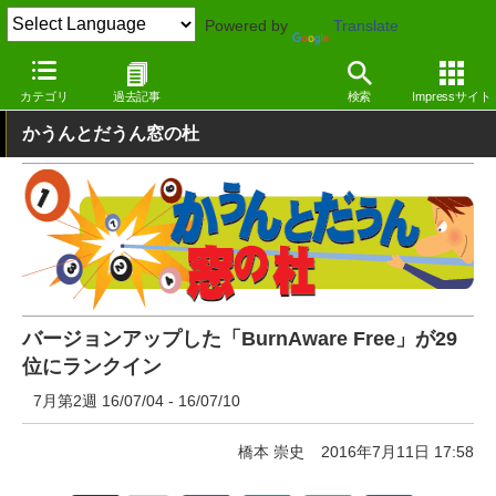
Powered by
Translate
窓の杜
その他の話題
トピック
その他
カテゴリ
過去記事
検索
Impressサイト
かうんとだうん窓の杜
バージョンアップした「BurnAware Free」が29
位にランクイン
7月第2週 16/07/04 - 16/07/10
橋本 崇史
2016年7月11日 17:58