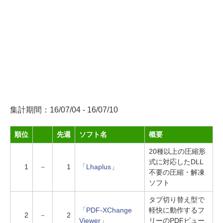
集計期間：16/07/04 - 16/07/10
順位
先週
ソフト名
概要
20種以上の圧縮形
式に対応したDLL
1
－
1
「Lhaplus」
不要の圧縮・解凍
ソフト
タブ切り替え型で
「PDF-XChange
軽快に動作するフ
2
－
2
Viewer」
リーのPDFビュー