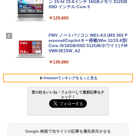
ン 15-fd 15.6インチ 16GBメモリ 512GB
SSD インテル Core 5
￥129,800
FMV ノートパソコン WE1-K3 (MS 365 P
ersonal/Copilotキー搭載/Win 11/15.6型/
Core i5/16GB/SSD 512GB/ホワイト) FM
VWK3E15W_AZ
￥139,880
Amazonランキングをもっと見る
窓の杜をいいね・フォローして最新記事をチ
ェック！
Robloxギフトカード - 800 Robux 【限
生成AIパスポート公式テキスト 第４版
Amazon Kindle Paperwhite (16GB) 7イ
定バーチャルアイテムを含む】 【オンラ
ンチディスプレイ、色調調節ライト、12
インゲームコード】 ロブロックス | オン
週間持続バッテリー、広告なし、ブラッ
￥1,766
ラインコード版
ク
￥1,300
￥22,980
Google 検索で当サイトの記事を優先表示させる