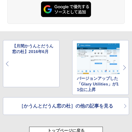
AIイラスト表現辞典: 思い通りの絵を引き
出す プロンプトの言葉 AI画像生成シリー
Robloxギフトカード - 1000 Robux 【限
Amazon Kindle - 目に優しい、かさばら
ズ (はぴーイラストLabo)
定バーチャルアイテムを含む】 【オンラ
ない、大きな画面で読みやすい、6週間持
インゲームコード】 ロブロックス |オン
続バッテリー、6インチディスプレイ電子
ラインコード版
書籍リーダー、ブラック、16GB、広告な
￥480
し
￥1,600
￥16,980
ClaudeCode いちばんやさしい 教科書:
【月間かうんとだうん
非エンジニア 初心者 素人 でも安心 使い
窓の杜】2016年6月
方 マニュアル AI副業にもコンテンツ作成
Microsoft Office Home & Business 202
にもKindle出版にも！ 非エンジニアのた
4(最新 永続版)|オンラインコード版|Wind
Kindle Paperwhite シグニチャーエディ
めのAIコーディング入門シリーズ
ows11、10/mac対応|PC2台
ション (32GB) 7インチディスプレイ、明
るさ自動調整、色調調節ライト、12週間
持続バッテリー、広告なし、メタリック
￥99
￥39,582
ブラック
バージョンアップした
「Glary Utilities」が1
￥27,980
1位に上昇
1冊ですべて身につくHTML & CSSとWe
Robloxギフトカード - 2,000 Robux 【限
bデザイン入門講座［第2版］
定バーチャルアイテムを含む】 【オンラ
インゲームコード】 ロブロックス | オン
［かうんとだうん窓の杜］の他の記事を見る
ラインコード版
Amazon Kindle Colorsoft | 16GBストレ
￥1,292
ージ、防水、7インチカラーディスプレ
イ、色調調節ライト、最大8週間持続バッ
￥3,200
テリー、広告無し、ブラック (2025年発
売)
FM TOWNS ハイパー・カタログ: 本体ハ
トップページに戻る