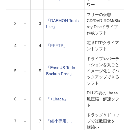
ワー
フリーの仮想
「DAEMON Tools
CD/DVD-ROM/Blu-
3
－
3
Lite」
ray Discドライブ
作成ソフト
定番FTPクライア
4
－
4
「FFFTP」
ントソフト
ドライブやパーテ
ィションを丸ごと
「EaseUS Todo
5
－
5
イメージ化してバ
Backup Free」
ックアップできる
ソフト
DLL不要のLhasa
6
－
6
「+Lhaca」
風圧縮・解凍ソフ
ト
ドラッグ＆ドロッ
7
－
7
「縮小専用。」
プで複数画像を一
括縮小