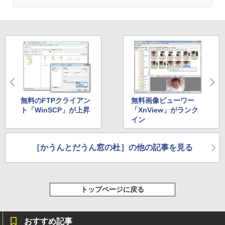
続バッテリー、6インチディスプレイ電子
書籍リーダー、ブラック、16GB、広告な
し
￥16,980
Kindle Paperwhite シグニチャーエディ
ション (32GB) 7インチディスプレイ、明
るさ自動調整、色調調節ライト、12週間
持続バッテリー、広告なし、メタリック
ブラック
無料のFTPクライアン
無料画像ビューワー
ト「WinSCP」が上昇
「XnView」がランク
￥27,980
イン
［かうんとだうん窓の杜］の他の記事を見る
Amazon Kindle Colorsoft | 16GBストレ
ージ、防水、7インチカラーディスプレ
イ、色調調節ライト、最大8週間持続バッ
テリー、広告無し、ブラック (2025年発
売)
トップページに戻る
￥31,980
おすすめ記事