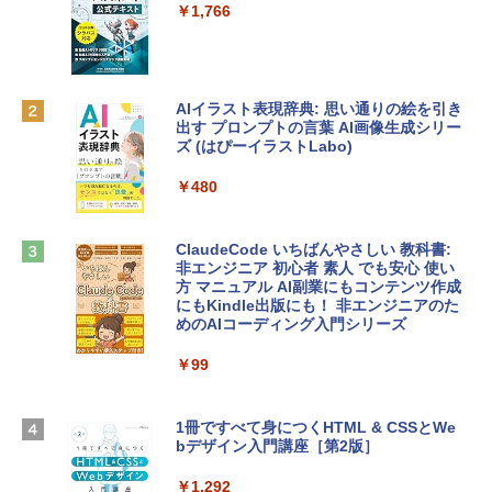
e Intelligence、Liquid Retinaディスプ
インゲームコード】 ロブロックス | オン
￥1,766
レイ、8GBメモリ、512GB SSD、1080p
ラインコード版
FaceTime HDカメラ、Touch ID - インデ
ィゴ + 3年延長 AppleCare+ for 13インチ
￥1,300
MacBook Neo(A18 Pro)|ダウンロード版
AIイラスト表現辞典: 思い通りの絵を引き
￥162,598
出す プロンプトの言葉 AI画像生成シリー
Robloxギフトカード - 1000 Robux 【限
ズ (はぴーイラストLabo)
定バーチャルアイテムを含む】 【オンラ
インゲームコード】 ロブロックス |オン
tomtoc 360°保護 15.6 16インチ パソコ
ラインコード版
￥480
ンケース Dell NEC Lavie ASUS HP dyna
book Lenovo対応
￥1,600
ClaudeCode いちばんやさしい 教科書:
￥2,952
非エンジニア 初心者 素人 でも安心 使い
方 マニュアル AI副業にもコンテンツ作成
Microsoft Office Home & Business 202
にもKindle出版にも！ 非エンジニアのた
4(最新 永続版)|オンラインコード版|Wind
めのAIコーディング入門シリーズ
Apple 2026 MacBook Air M5チップ搭載
ows11、10/mac対応|PC2台
13インチノートブック：AIとApple Intell
igence、13.6インチLiquid Retinaディ
￥99
￥39,582
スプレイ、16GBユニファイドメモリ、1
TB SSDストレージ、12MPセンターフレ
ームカメラ、日本語キーボード、Touch I
1冊ですべて身につくHTML & CSSとWe
Robloxギフトカード - 2,000 Robux 【限
D - シルバー
bデザイン入門講座［第2版］
定バーチャルアイテムを含む】 【オンラ
インゲームコード】 ロブロックス | オン
￥261,414
ラインコード版
￥1,292