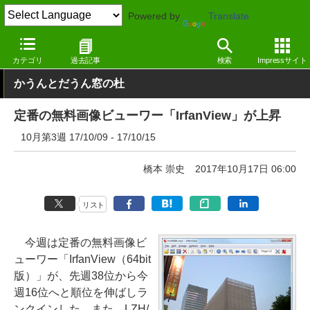
Powered by
Translate
窓の杜
その他の話題
トピック
その他
カテゴリ
過去記事
検索
Impressサイト
かうんとだうん窓の杜
定番の無料画像ビューワー「IrfanView」が上昇
10月第3週 17/10/09 - 17/10/15
橋本 崇史
2017年10月17日 06:00
リスト
今週は定番の無料画像ビ
ューワー「IrfanView（64bit
版）」が、先週38位から今
週16位へと順位を伸ばしラ
ンクインした。また、LZH/