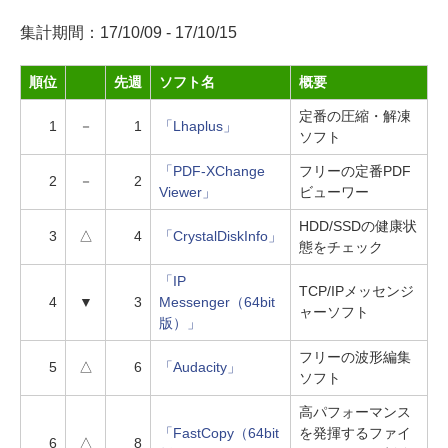
集計期間：17/10/09 - 17/10/15
順位
先週
ソフト名
概要
定番の圧縮・解凍
1
－
1
「Lhaplus」
ソフト
「PDF-XChange
フリーの定番PDF
2
－
2
Viewer」
ビューワー
HDD/SSDの健康状
3
△
4
「CrystalDiskInfo」
態をチェック
「IP
TCP/IPメッセンジ
4
▼
3
Messenger（64bit
ャーソフト
版）」
フリーの波形編集
5
△
6
「Audacity」
ソフト
高パフォーマンス
「FastCopy（64bit
を発揮するファイ
6
△
8