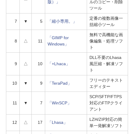
版）」
ルのコピー・削除
ツール
定番の複数画像一
7
▼
5
「縮小専用。」
括縮小ツール
無料で高機能な画
「GIMP for
8
△
11
像編集・処理ソフ
Windows」
ト
DLL不要のLhasa
9
△
10
「+Lhaca」
風圧縮・解凍ソフ
ト
フリーのテキスト
10
▼
9
「TeraPad」
エディター
SCP/SFTP/FTPS
11
▼
7
「WinSCP」
対応のFTPクライ
アント
LZH/ZIP対応の簡
12
△
17
「Lhasa」
単一発解凍ソフト