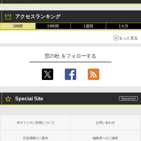
New Amazon Kindle Scribe Colorsoft |
11インチカラーディスプレイ、64GBスト
レージ、ノート機能搭載、明るさ自動調
アクセスランキング
整、色調調節ライト、プレミアムペン付
き、グラファイト
1時間
24時間
1週間
1カ月
￥115,980
もっと見る
窓の杜 をフォローする
Special Site
本サイトのご利用について
お問い合わせ
広告掲載のご案内
編集部へのご連絡