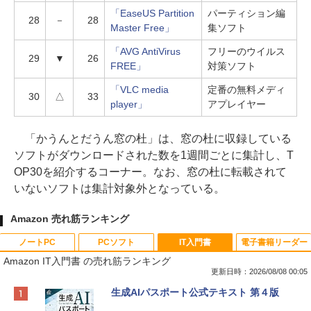
「EaseUS Partition
パーティション編
28
－
28
Master Free」
集ソフト
「AVG AntiVirus
フリーのウイルス
29
▼
26
FREE」
対策ソフト
「VLC media
定番の無料メディ
30
△
33
player」
アプレイヤー
「かうんとだうん窓の杜」は、窓の杜に収録している
ソフトがダウンロードされた数を1週間ごとに集計し、T
OP30を紹介するコーナー。なお、窓の杜に転載されて
いないソフトは集計対象外となっている。
Amazon 売れ筋ランキング
ノートPC
PCソフト
IT入門書
電子書籍リーダー
Amazon IT入門書 の売れ筋ランキング
更新日時：2026/08/08 00:05
Apple 2026 MacBook Neo A18 Proチッ
Robloxギフトカード - 800 Robux 【限
生成AIパスポート公式テキスト 第４版
プ搭載13インチノートブック：AIとAppl
定バーチャルアイテムを含む】 【オンラ