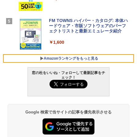
￥3,200
【Amazon.co.jp限定】 HP ノートパソコ
ン 15-fd 15.6インチ 16GBメモリ 512GB
FM TOWNS ハイパー・カタログ: 本体ハ
SSD インテル Core 5
ードウェア・市販ソフトウェアのパーフ
Windows版 | Minecraft (マインクラフ
ェクトリストと最新エミュレータ紹介
ト): Java & Bedrock Edition | オンライ
￥129,800
ンコード版
￥1,600
￥3,600
FMV ノートパソコン WE1-K3 (MS 365 P
ersonal/Copilotキー搭載/Win 11/15.6型/
Amazonランキングをもっと見る
Core i5/16GB/SSD 512GB/ホワイト) FM
VWK3E15W_AZ
窓の杜をいいね・フォローして最新記事をチ
ェック！
￥139,880
Amazon Kindle Paperwhite (16GB) 7イ
ンチディスプレイ、色調調節ライト、12
週間持続バッテリー、広告なし、ブラッ
ク
￥22,980
Google 検索で当サイトの記事を優先表示させる
Amazon Kindle - 目に優しい、かさばら
ない、大きな画面で読みやすい、6週間持