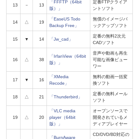
「FFFTP（64bit
定番FTPクライア
13
－
13
版）」
ントソフト
「EaseUS Todo
無償のイメージバ
14
△
19
Backup Free」
ックアップソフト
定番の無料2次元
15
▼
14
「Jw_cad」
CADソフト
音声や動画も再生
「IrfanView（64bit
16
△
38
可能な画像ビュー
版）」
ワー
「XMedia
無料の動画一括変
17
▼
16
Recode」
換ソフト
定番の無料メール
18
△
21
「Thunderbird」
ソフト
「VLC media
オープンソースで
19
△
20
player（64bit
開発されているメ
版）」
ディアプレイヤー
CD/DVD/BD対応の
「BurnAware