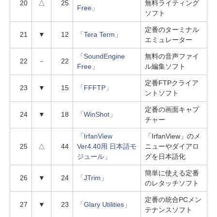
20
△
25
無料ライティング
Free」
ソフト
定番のターミナル
21
▼
12
「Tera Term」
エミュレーター
「SoundEngine
無料の音声ファイ
22
－
22
Free」
ル編集ソフト
定番FTPクライア
23
▼
15
「FFFTP」
ントソフト
定番の画面キャプ
24
▼
18
「WinShot」
チャー
「IrfanView
「IrfanView」のメ
25
△
44
Ver4.40用 日本語モ
ニューやダイアロ
ジュール」
グを日本語化
簡単に使える定番
26
▼
24
「JTrim」
のレタッチソフト
定番の統合PCメン
27
▼
23
「Glary Utilities」
テナンスソフト