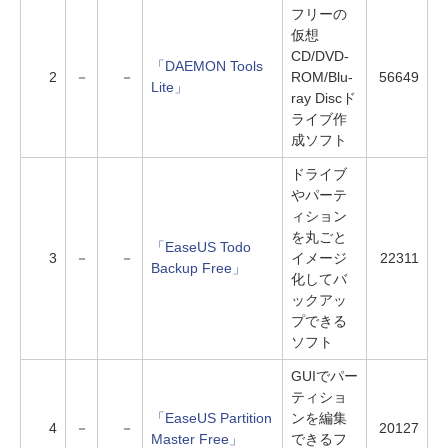
フリーの
仮想
CD/DVD-
「DAEMON Tools
2
－
－
ROM/Blu-
56649
Lite」
ray Discド
ライブ作
成ソフト
ドライブ
やパーテ
ィション
を丸ごと
「EaseUS Todo
3
－
－
イメージ
22311
Backup Free」
化してバ
ックアッ
プできる
ソフト
GUIでパー
ティショ
「EaseUS Partition
ンを編集
4
－
－
20127
Master Free」
できるフ