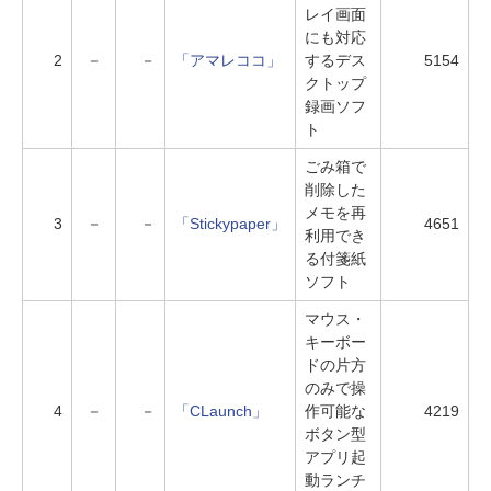
レイ画面
にも対応
2
－
－
「アマレココ」
するデス
5154
クトップ
録画ソフ
ト
ごみ箱で
削除した
メモを再
3
－
－
「Stickypaper」
4651
利用でき
る付箋紙
ソフト
マウス・
キーボー
ドの片方
のみで操
4
－
－
「CLaunch」
作可能な
4219
ボタン型
アプリ起
動ランチ