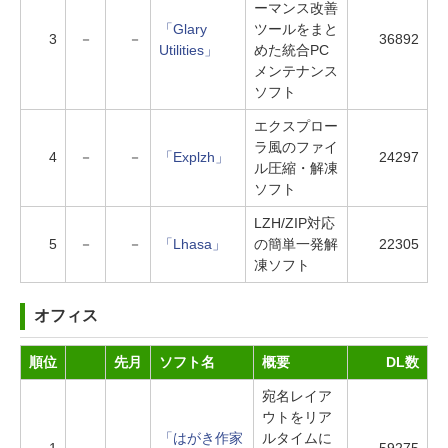
ーマンス改善
「Glary
ツールをまと
3
－
－
36892
Utilities」
めた統合PC
メンテナンス
ソフト
エクスプロー
ラ風のファイ
4
－
－
「Explzh」
24297
ル圧縮・解凍
ソフト
LZH/ZIP対応
5
－
－
「Lhasa」
の簡単一発解
22305
凍ソフト
オフィス
順位
先月
ソフト名
概要
DL数
宛名レイア
ウトをリア
「はがき作家
ルタイムに