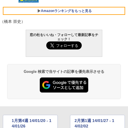
￥3,600
FMV ノートパソコン WE1-K3 (MS 365 P
ersonal/Copilotキー搭載/Win 11/15.6型/
Amazonランキングをもっと見る
Core i5/16GB/SSD 512GB/ホワイト) FM
VWK3E15W_AZ
（橋本 崇史）
￥139,880
Amazon Kindle Paperwhite (16GB) 7イ
窓の杜をいいね・フォローして最新記事をチ
ンチディスプレイ、色調調節ライト、12
ェック！
週間持続バッテリー、広告なし、ブラッ
ク
￥22,980
Google 検索で当サイトの記事を優先表示させる
Amazon Kindle - 目に優しい、かさばら
ない、大きな画面で読みやすい、6週間持
続バッテリー、6インチディスプレイ電子
書籍リーダー、ブラック、16GB、広告な
し
￥16,980
1月第4週 14/01/20 - 1
2月第1週 14/01/27 - 1
Kindle Paperwhite シグニチャーエディ
4/01/26
4/02/02
ション (32GB) 7インチディスプレイ、明