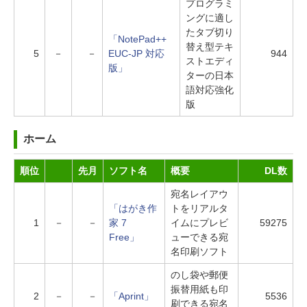
プログラミ
ングに適し
たタブ切り
「NotePad++
替え型テキ
5
－
－
EUC-JP 対応
944
ストエディ
版」
ターの日本
語対応強化
版
ホーム
順位
先月
ソフト名
概要
DL数
宛名レイアウ
「はがき作
トをリアルタ
1
－
－
家 7
イムにプレビ
59275
Free」
ューできる宛
名印刷ソフト
のし袋や郵便
振替用紙も印
2
－
－
「Aprint」
5536
刷できる宛名