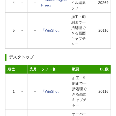
4
－
－
イル編集
20269
Free」
ソフト
加工・印
刷まで一
括処理で
5
－
－
「WinShot」
20116
きる画面
キャプチ
ャー
デスクトップ
順位
先月
ソフト名
概要
DL数
加工・印
刷まで一
括処理で
1
－
－
「WinShot」
20116
きる画面
キャプチ
ャー
オーバー