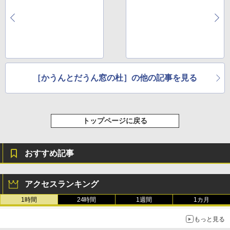
るさ自動調整、色調調節ライト、12週間
持続バッテリー、広告なし、メタリック
ブラック
￥27,980
Amazon Kindle Colorsoft | 16GBストレ
［かうんとだうん窓の杜］の他の記事を見る
ージ、防水、7インチカラーディスプレ
イ、色調調節ライト、最大8週間持続バッ
テリー、広告無し、ブラック (2025年発
売)
トップページに戻る
￥31,980
おすすめ記事
New Amazon Kindle Scribe Colorsoft |
11インチカラーディスプレイ、64GBスト
レージ、ノート機能搭載、明るさ自動調
整、色調調節ライト、プレミアムペン付
アクセスランキング
き、グラファイト
1時間
24時間
1週間
1カ月
￥115,980
もっと見る