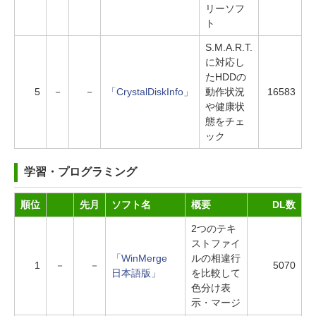
リーソフ
ト
S.M.A.R.T.
に対応し
たHDDの
5
－
－
「CrystalDiskInfo」
動作状況
16583
や健康状
態をチェ
ック
学習・プログラミング
順位
先月
ソフト名
概要
DL数
2つのテキ
ストファイ
「WinMerge
ルの相違行
1
－
－
5070
日本語版」
を比較して
色分け表
示・マージ