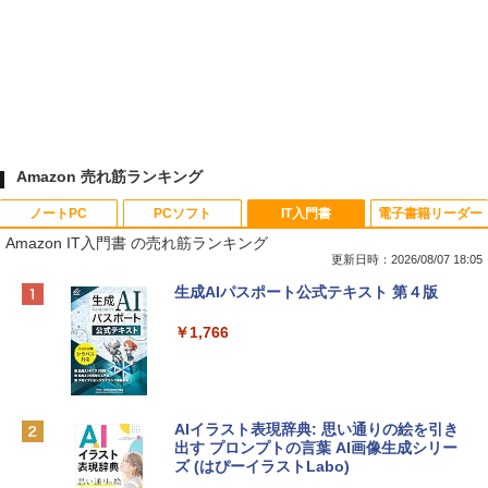
Amazon 売れ筋ランキング
ノートPC
PCソフト
IT入門書
電子書籍リーダー
Amazon IT入門書 の売れ筋ランキング
更新日時：2026/08/07 18:05
Apple 2026 MacBook Neo A18 Proチッ
Robloxギフトカード - 800 Robux 【限
生成AIパスポート公式テキスト 第４版
プ搭載13インチノートブック：AIとAppl
定バーチャルアイテムを含む】 【オンラ
e Intelligence、Liquid Retinaディスプ
インゲームコード】 ロブロックス | オン
￥1,766
レイ、8GBメモリ、512GB SSD、1080p
ラインコード版
FaceTime HDカメラ、Touch ID - インデ
ィゴ + 3年延長 AppleCare+ for 13インチ
￥1,300
MacBook Neo(A18 Pro)|ダウンロード版
AIイラスト表現辞典: 思い通りの絵を引き
￥162,598
出す プロンプトの言葉 AI画像生成シリー
Microsoft Office Home & Business 202
ズ (はぴーイラストLabo)
4(最新 永続版)|オンラインコード版|Wind
ows11、10/mac対応|PC2台