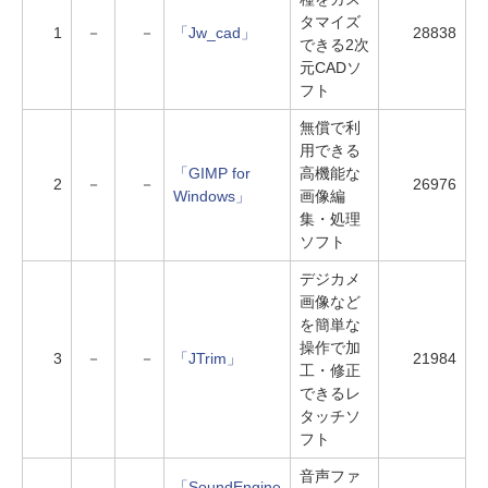
タマイズ
1
－
－
「Jw_cad」
28838
できる2次
元CADソ
フト
無償で利
用できる
「GIMP for
高機能な
2
－
－
26976
Windows」
画像編
集・処理
ソフト
デジカメ
画像など
を簡単な
操作で加
3
－
－
「JTrim」
21984
工・修正
できるレ
タッチソ
フト
音声ファ
「SoundEngine