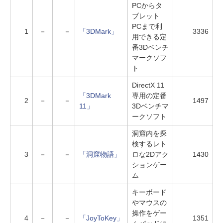
PCからタ
ブレット
PCまで利
1
－
－
「3DMark」
3336
用できる定
番3Dベンチ
マークソフ
ト
DirectX 11
「3DMark
専用の定番
2
－
－
1497
11」
3Dベンチマ
ークソフト
洞窟内を探
検するレト
3
－
－
「洞窟物語」
ロな2Dアク
1430
ションゲー
ム
キーボード
やマウスの
操作をゲー
4
－
－
「JoyToKey」
1351