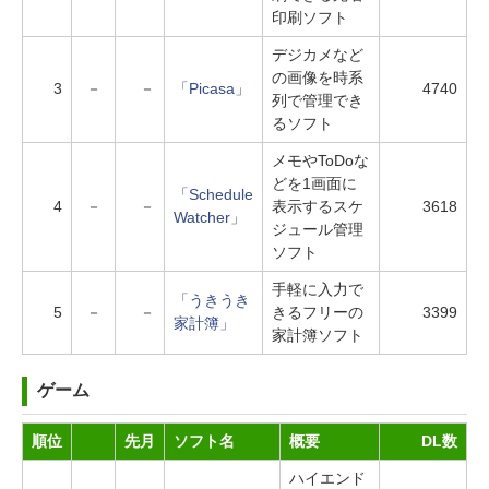
印刷ソフト
デジカメなど
の画像を時系
3
－
－
「Picasa」
4740
列で管理でき
るソフト
メモやToDoな
どを1画面に
「Schedule
4
－
－
表示するスケ
3618
Watcher」
ジュール管理
ソフト
手軽に入力で
「うきうき
5
－
－
きるフリーの
3399
家計簿」
家計簿ソフト
ゲーム
順位
先月
ソフト名
概要
DL数
ハイエンド