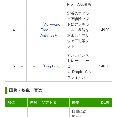
Pro」の拡張版
定番のアドウ
ェア駆除ソフ
「Ad-Aware
トにアンチウ
4
－
－
Free
イルス機能を
14960
Antivirus+」
追加したマル
ウェア対策ソ
フト
オンラインス
トレージサー
5
－
－
「Dropbox」
ビ
14658
ス“Dropbox”の
クライアント
画像・映像・音楽
順位
先月
ソフト名
概要
DL数
自由に線
種をカス