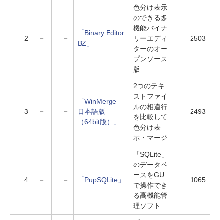
色分け表示
のできる多
機能バイナ
「Binary Editor
2
－
－
リーエディ
2503
BZ」
ターのオー
プンソース
版
2つのテキ
ストファイ
「WinMerge
ルの相違行
3
－
－
日本語版
2493
を比較して
（64bit版）」
色分け表
示・マージ
「SQLite」
のデータベ
ースをGUI
4
－
－
「PupSQLite」
1065
で操作でき
る高機能管
理ソフト