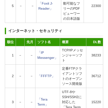
「Foxit J-
動可能なフ
5
－
－
22300
Reader」
リーのPDF
ビューワー
の日本語版
インターネット・セキュリティ
順位
先月
ソフト名
概要
DL数
TCP/IPメッセ
「IP
1
－
－
ンジャーソフ
38233
Messenger」
ト
定番FTPクラ
イアントソフ
2
－
－
「FFFTP」
36712
トのオープン
ソース開発版
UTF-8や
SSH/SSH2に
「Tera
3
－
－
対応した
15220
Term」
「Tera Term