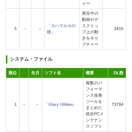
ャー
再生中の
動画やデ
「カハマルカの
スクトッ
5
－
－
3416
瞳」
プ上の動
きをキャ
プチャー
システム・ファイル
順位
先月
ソフト名
概要
DL数
複数のパ
フォーマ
ンス改善
ツールを
1
－
－
「Glary Utilities」
73784
まとめた
統合PCメ
ンテナン
スソフト