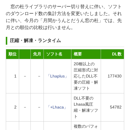
窓の杜ライブラリのサーバー切り替えに伴い、ソフト
のダウンロード数の集計方法を変更いたしました。それ
に伴い、今月の「月間かうんとだうん窓の杜」では、先
月との順位の比較は行いません。
圧縮・解凍・ランタイム
順位
先月
ソフト名
概要
DL数
20種以上の
圧縮形式に対
1
－
－
「Lhaplus」
応したDLL不
177430
要の圧縮・解
凍ソフト
DLL不要の
Lhasa風圧
2
－
－
「+Lhaca」
54782
縮・解凍ソフ
ト
複数のパフォ