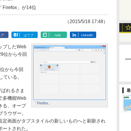
refox」が14位
（2015/5/18 17:48）
ェア
はてブ
note
LinkedIn
プしたWeb
回29位から今回
回40位から今回
している。
と呼ばれるさま
最
多機能Web
「Firefox」
きる、オープ
ブラウザー。
設定画面がタブスタイルの新しいものへと刷新され
ポートされた。