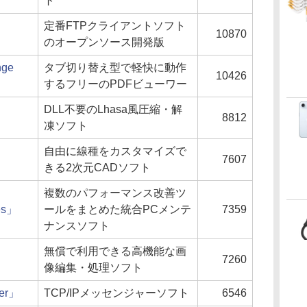
ト
定番FTPクライアントソフト
10870
のオープンソース開発版
ge
タブ切り替え型で軽快に動作
10426
するフリーのPDFビューワー
DLL不要のLhasa風圧縮・解
8812
凍ソフト
自由に線種をカスタマイズで
7607
きる2次元CADソフト
複数のパフォーマンス改善ツ
ies」
ールをまとめた統合PCメンテ
7359
ナンスソフト
無償で利用できる高機能な画
7260
像編集・処理ソフト
ger」
TCP/IPメッセンジャーソフト
6546