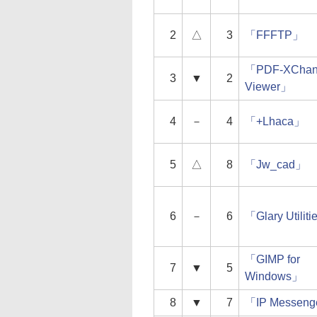
2
△
3
「FFFTP」
「PDF-XChan
3
▼
2
Viewer」
4
－
4
「+Lhaca」
5
△
8
「Jw_cad」
6
－
6
「Glary Utilit
「GIMP for
7
▼
5
Windows」
8
▼
7
「IP Messen