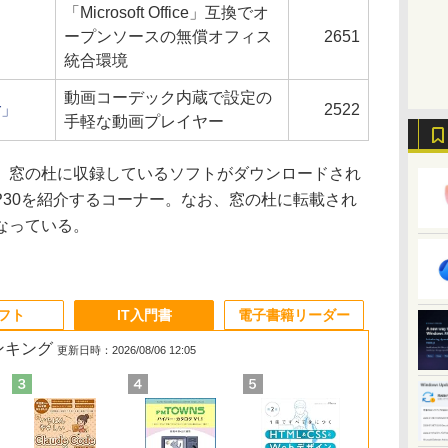
「Microsoft Office」互換でオ
」
ープンソースの無償オフィス
2651
統合環境
動画コーデック内蔵で設定の
r」
2522
手軽な動画プレイヤー
窓の杜に収録しているソフトがダウンロードされ
P30を紹介するコーナー。なお、窓の杜に転載され
なっている。
ソフト
IT入門書
電子書籍リーダー
ランキング
更新日時：2026/08/06 12:05