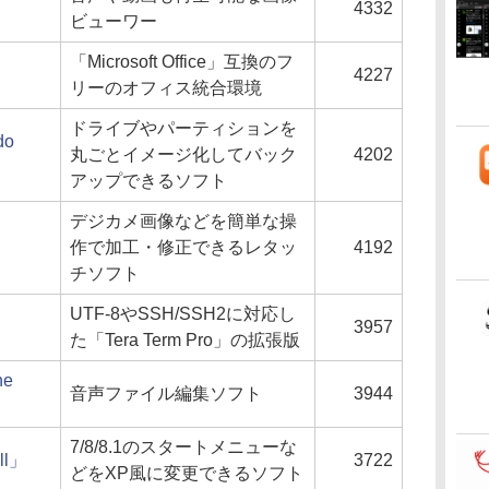
4332
ビューワー
「Microsoft Office」互換のフ
4227
リーのオフィス統合環境
ドライブやパーティションを
do
丸ごとイメージ化してバック
4202
」
アップできるソフト
デジカメ画像などを簡単な操
作で加工・修正できるレタッ
4192
チソフト
UTF-8やSSH/SSH2に対応し
3957
た「Tera Term Pro」の拡張版
ne
音声ファイル編集ソフト
3944
7/8/8.1のスタートメニューな
ll」
3722
どをXP風に変更できるソフト