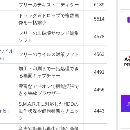
フリーのテキストエディター
6189
ドラッグ＆ドロップで複数画
」
5514
像を一括縮小
フリーの非破壊サウンド編集
4578
ソフト
チウイル
フリーのウイルス対策ソフト
4563
版」
加工・印刷まで一括処理でき
4491
る画面キャプチャー
豊富なアドオンで機能拡張で
4456
きるWebブラウザー
S.M.A.R.T.に対応したHDDの
Info」
動作状況や健康状態をチェッ
4443
ク
音声や動画も再生可能な画像