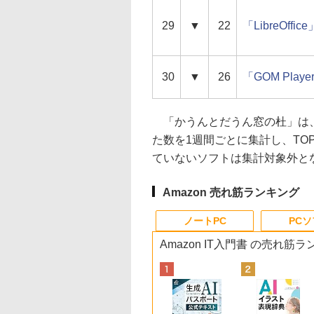
29
▼
22
「LibreOffice
30
▼
26
「GOM Playe
「かうんとだうん窓の杜」は、
た数を1週間ごとに集計し、TO
ていないソフトは集計対象外と
Amazon 売れ筋ランキング
ノートPC
PC
Amazon IT入門書 の売れ筋