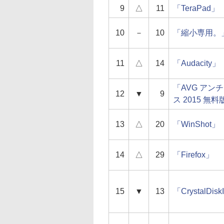
9
△
11
「TeraPad」
10
－
10
「縮小専用。
11
△
14
「Audacity」
「AVG アン
12
▼
9
ス 2015 無料
13
△
20
「WinShot」
14
△
29
「Firefox」
15
▼
13
「CrystalDisk