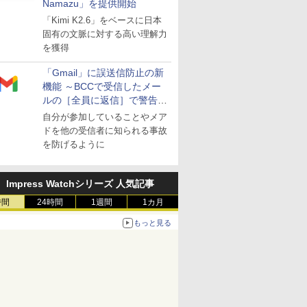
Namazu」を提供開始
「Kimi K2.6」をベースに日本
固有の文脈に対する高い理解力
を獲得
「Gmail」に誤送信防止の新
機能 ～BCCで受信したメー
ルの［全員に返信］で警告を
表示
自分が参加していることやメア
ドを他の受信者に知られる事故
を防げるように
Impress Watchシリーズ 人気記事
時間
24時間
1週間
1カ月
もっと見る