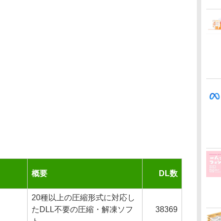
概要
DL数
20種以上の圧縮形式に対応し
たDLL不要の圧縮・解凍ソフ
38369