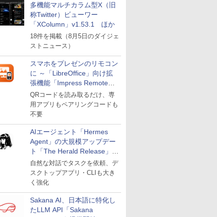
多機能マルチカラム型X（旧
称Twitter）ビューワー
「XColumn」v1.53.1 ほか
18件を掲載（8月5日のダイジェ
ストニュース）
スマホをプレゼンのリモコン
に ～「LibreOffice」向け拡
張機能「Impress Remote」
が公開
QRコードを読み取るだけ、専
用アプリもペアリングコードも
不要
AIエージェント「Hermes
Agent」の大規模アップデー
ト「The Herald Release」が
公開
自然な対話でタスクを依頼、デ
スクトップアプリ・CLIも大き
く強化
Sakana AI、日本語に特化し
たLLM API「Sakana