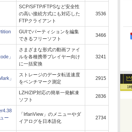
SCP/SFTP/FTPSなど安全性
の高い接続方式にも対応した
3536
FTPクライアント
ition
GUIでパーティションを編集
3466
できるフリーソフト
さまざまな形式の動画ファイ
code」
ルを各種携帯プレイヤー向け
3241
に一括変換
ストレージのデータ転送速度
kMark」
2915
をベンチマーク測定
1
LZH/ZIP対応の簡単一発解凍
2836
ソフト
er4.38
「IrfanView」のメニューやダ
ジュー
2734
イアログを日本語化