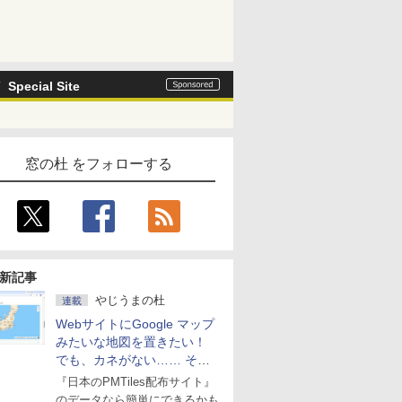
Special Site
窓の杜 をフォローする
新記事
やじうまの杜
連載
WebサイトにGoogle マップ
みたいな地図を置きたい！
でも、カネがない…… そん
な人に朗報！
『日本のPMTiles配布サイト』
のデータなら簡単にできるかも