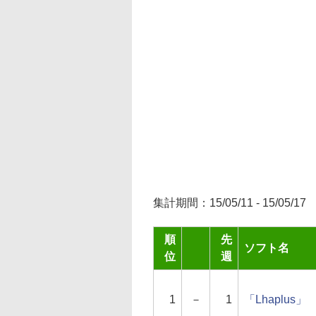
集計期間：15/05/11 - 15/05/17
順
先
ソフト名
位
週
1
－
1
「Lhaplus」