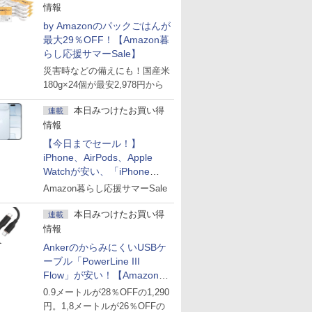
情報
by Amazonのパックごはんが
最大29％OFF！【Amazon暮
らし応援サマーSale】
災害時などの備えにも！国産米
180g×24個が最安2,978円から
本日みつけたお買い得
連載
情報
【今日までセール！】
iPhone、AirPods、Apple
Watchが安い、「iPhone
Air」256GB版が139,800円な
Amazon暮らし応援サマーSale
ど
本日みつけたお買い得
連載
情報
AnkerのからみにくいUSBケ
ーブル「PowerLine III
Flow」が安い！【Amazon暮
らし応援サマーSale】
0.9メートルが28％OFFの1,290
円。1,8メートルが26％OFFの