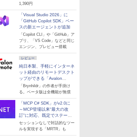
1,390円
「Visual Studio 2026」に
「GitHub Copilot SDK」ベー
スの新エージェントが追加
「Copilot CLI」や「GitHub」ア
プリ、「VS Code」などと同じ
エンジン、プレビュー搭載
レビュー
純日本製、手軽にインターネ
ット経由のリモートデスクト
ップができる「Avalon
remote」
「Brynhildr」の作者が手掛け
る。ベータ版は全機能が無償
「MCP C# SDK」がv2.0に
～MCP登場以来“最大の改
訂”に対応、既定でステート
レスへ
セッションなしで対話的なツー
ルを実現する「MRTR」も