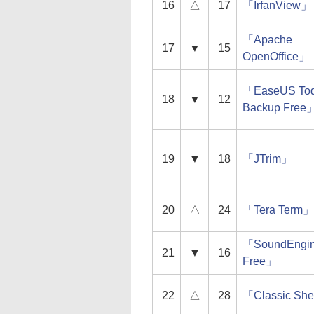
16
△
17
「IrfanView」
「Apache
17
▼
15
OpenOffice」
「EaseUS To
18
▼
12
Backup Free
19
▼
18
「JTrim」
20
△
24
「Tera Term」
「SoundEngi
21
▼
16
Free」
22
△
28
「Classic She