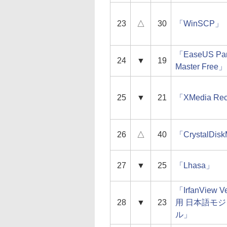
23
△
30
「WinSCP」
「EaseUS Part
24
▼
19
Master Free」
25
▼
21
「XMedia Re
26
△
40
「CrystalDis
27
▼
25
「Lhasa」
「IrfanView V
28
▼
23
用 日本語モ
ル」