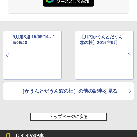
ラインコード版
書籍リーダー、マッチャ、16GB、広告な
￥480
し
￥1,600
￥16,980
ClaudeCode いちばんやさしい 教科書:
非エンジニア 初心者 素人 でも安心 使い
方 マニュアル AI副業にもコンテンツ作成
Microsoft Office Home & Business 202
9月第3週 15/09/14 - 1
【月間かうんとだうん
にもKindle出版にも！ 非エンジニアのた
4(最新 永続版)|オンラインコード版|Wind
Kindle Paperwhite シグニチャーエディ
5/09/20
窓の杜】2015年9月
めのAIコーディング入門シリーズ
ows11、10/mac対応|PC2台
ション (32GB) 7インチディスプレイ、明
るさ自動調整、色調調節ライト、12週間
持続バッテリー、広告なし、メタリック
￥99
￥39,582
ブラック
￥27,980
1冊ですべて身につくHTML & CSSとWe
Robloxギフトカード - 2,000 Robux 【限
bデザイン入門講座［第2版］
定バーチャルアイテムを含む】 【オンラ
インゲームコード】 ロブロックス | オン
ラインコード版
Amazon Kindle Colorsoft | 16GBストレ
￥1,292
［かうんとだうん窓の杜］の他の記事を見る
ージ、防水、7インチカラーディスプレ
イ、色調調節ライト、最大8週間持続バッ
￥3,200
テリー、広告無し、ブラック (2025年発
売)
FM TOWNS ハイパー・カタログ: 本体ハ
ードウェア・市販ソフトウェアのパーフ
Windows版 | Minecraft (マインクラフ
トップページに戻る
￥31,980
ェクトリストと最新エミュレータ紹介
ト): Java & Bedrock Edition | オンライ
ンコード版
￥1,600
おすすめ記事