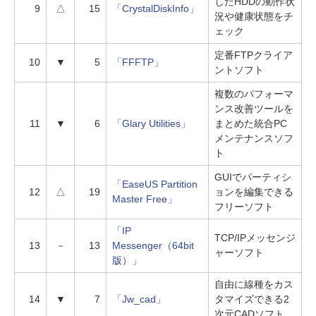
したHDDの動作状
9
△
15
「CrystalDiskInfo」
況や健康状態をチ
ェック
定番FTPクライア
10
▼
5
「FFFTP」
ントソフト
複数のパフォーマ
ンス改善ツールを
11
▼
6
「Glary Utilities」
まとめた統合PC
メンテナンスソフ
ト
GUIでパーティシ
「EaseUS Partition
12
△
19
ョンを編集できる
Master Free」
フリーソフト
「IP
TCP/IPメッセンジ
13
－
13
Messenger（64bit
ャーソフト
版）」
自由に線種をカス
14
▼
7
「Jw_cad」
タマイズできる2
次元CADソフト