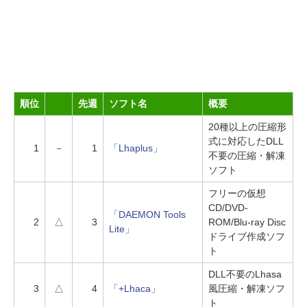
順位
先週
ソフト名
概要
20種以上の圧縮形
式に対応したDLL
1
－
1
「Lhaplus」
不要の圧縮・解凍
ソフト
フリーの仮想
CD/DVD-
「DAEMON Tools
2
△
3
ROM/Blu-ray Disc
Lite」
ドライブ作成ソフ
ト
DLL不要のLhasa
3
△
4
「+Lhaca」
風圧縮・解凍ソフ
ト