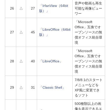
音声や動画も再生
「IrfanView（64bit
26
△
27
可能な画像ビュー
版）」
ワー
「Microsoft
Office」互換でオ
「LibreOffice（64bit
27
△
45
ープンソースの無
版）」
償オフィス統合環
境
「Microsoft
Office」互換でオ
28
△
40
「LibreOffice」
ープンソースの無
償オフィス統合環
境
7/8/8.1のスタート
メニューなどを
29
△
31
「Classic Shell」
XP風に変更でき
るソフト
500種類以上の画
像を表示できるエ