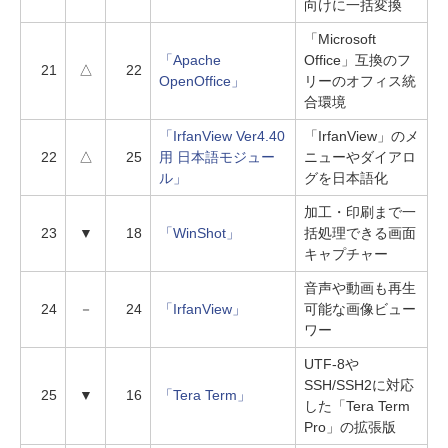
向けに一括変換
「Microsoft
「Apache
Office」互換のフ
21
△
22
OpenOffice」
リーのオフィス統
合環境
「IrfanView Ver4.40
「IrfanView」のメ
22
△
25
用 日本語モジュー
ニューやダイアロ
ル」
グを日本語化
加工・印刷まで一
23
▼
18
「WinShot」
括処理できる画面
キャプチャー
音声や動画も再生
24
－
24
「IrfanView」
可能な画像ビュー
ワー
UTF-8や
SSH/SSH2に対応
25
▼
16
「Tera Term」
した「Tera Term
Pro」の拡張版