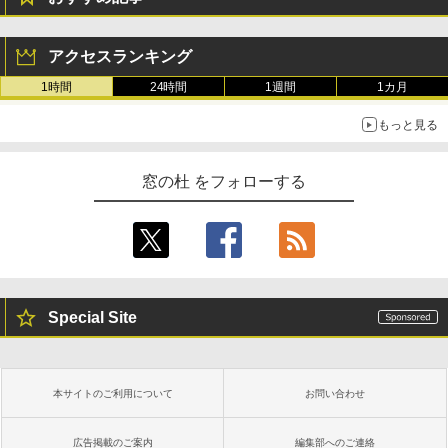
New Amazon Kindle Scribe Colorsoft |
￥3,600
11インチカラーディスプレイ、64GBスト
レージ、ノート機能搭載、明るさ自動調
整、色調調節ライト、プレミアムペン付
アクセスランキング
き、グラファイト
1時間
24時間
1週間
1カ月
￥115,980
もっと見る
窓の杜 をフォローする
Special Site
本サイトのご利用について
お問い合わせ
広告掲載のご案内
編集部へのご連絡