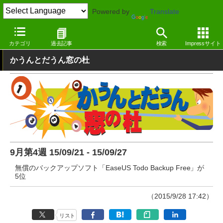
Powered by
Translate
窓の杜
その他の話題
トピック
その他
カテゴリ
過去記事
検索
Impressサイト
かうんとだうん窓の杜
9月第4週 15/09/21 - 15/09/27
無償のバックアップソフト「EaseUS Todo Backup Free」が
5位
（2015/9/28 17:42）
リスト