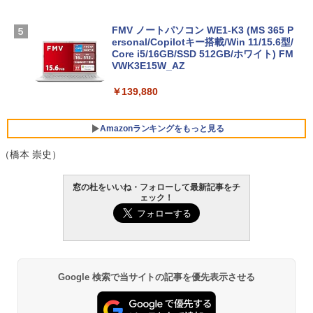
FMV ノートパソコン WE1-K3 (MS 365 P
ersonal/Copilotキー搭載/Win 11/15.6型/
Core i5/16GB/SSD 512GB/ホワイト) FM
VWK3E15W_AZ
￥139,880
Amazonランキングをもっと見る
（橋本 崇史）
Robloxギフトカード - 800 Robux 【限
生成AIパスポート公式テキスト 第４版
Amazon Kindle Paperwhite (16GB) 7イ
窓の杜をいいね・フォローして最新記事をチ
定バーチャルアイテムを含む】 【オンラ
ンチディスプレイ、色調調節ライト、12
ェック！
インゲームコード】 ロブロックス | オン
週間持続バッテリー、広告なし、ブラッ
￥1,766
ラインコード版
ク
￥1,300
￥22,980
AIイラスト表現辞典: 思い通りの絵を引き
Google 検索で当サイトの記事を優先表示させる
出す プロンプトの言葉 AI画像生成シリー
Robloxギフトカード - 1000 Robux 【限
Amazon Kindle - 目に優しい、かさばら
ズ (はぴーイラストLabo)
定バーチャルアイテムを含む】 【オンラ
ない、大きな画面で読みやすい、6週間持
インゲームコード】 ロブロックス |オン
続バッテリー、6インチディスプレイ電子