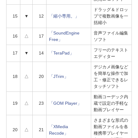
ドラッグ＆ドロッ
15
▼
12
「縮小専用。」
プで複数画像を一
括縮小
「SoundEngine
音声ファイル編集
16
△
17
Free」
ソフト
フリーのテキスト
17
▼
14
「TeraPad」
エディター
デジカメ画像など
を簡単な操作で加
18
△
20
「JTrim」
工・修正できるレ
タッチソフト
動画コーデック内
19
△
23
「GOM Player」
蔵で設定の手軽な
動画プレイヤー
さまざまな形式の
「XMedia
動画ファイルを各
20
△
21
Recode」
種携帯プレイヤー