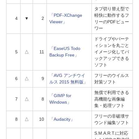
タブ切り替え型で
「PDF-XChange
軽快に動作するフ
4
▼
2
Viewer」
リーのPDFビュー
ワー
ドライブやパーテ
ィションを丸ごと
「EaseUS Todo
5
△
11
イメージ化してバ
Backup Free」
ックアップできる
ソフト
「AVG アンチウイ
フリーのウイルス
6
△
9
ルス 2015 無料版」
対策ソフト
無償で利用できる
「GIMP for
7
△
8
高機能な画像編
Windows」
集・処理ソフト
フリーの非破壊サ
8
△
10
「Audacity」
ウンド編集ソフト
S.M.A.R.T.に対応