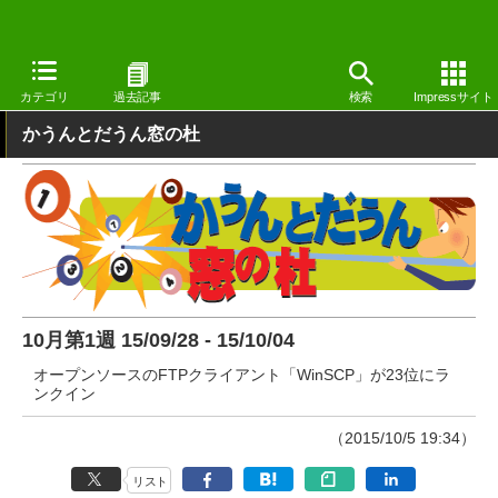
窓の杜
その他の話題
トピック
その他
カテゴリ
過去記事
検索
Impressサイト
かうんとだうん窓の杜
10月第1週 15/09/28 - 15/10/04
オープンソースのFTPクライアント「WinSCP」が23位にラ
ンクイン
（2015/10/5 19:34）
リスト