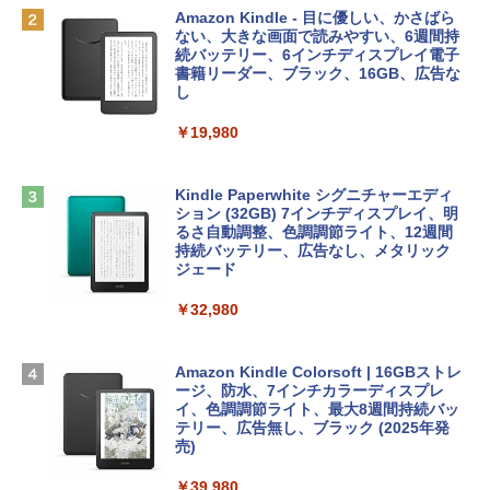
￥162,598
出す プロンプトの言葉 AI画像生成シリー
Robloxギフトカード - 2,000 Robux 【限
Amazon Kindle - 目に優しい、かさばら
ズ (はぴーイラストLabo)
定バーチャルアイテムを含む】 【オンラ
ない、大きな画面で読みやすい、6週間持
インゲームコード】 ロブロックス | オン
続バッテリー、6インチディスプレイ電子
tomtoc 360°保護 15.6 16インチ パソコ
ラインコード版
書籍リーダー、ブラック、16GB、広告な
￥480
ンケース Dell NEC Lavie ASUS HP dyna
し
book Lenovo対応
￥3,200
￥19,980
ClaudeCode いちばんやさしい 教科書:
￥2,952
非エンジニア 初心者 素人 でも安心 使い
方 マニュアル AI副業にもコンテンツ作成
Microsoft Office Home & Business 202
にもKindle出版にも！ 非エンジニアのた
4(最新 永続版)|オンラインコード版|Wind
Kindle Paperwhite シグニチャーエディ
めのAIコーディング入門シリーズ
Apple 2026 MacBook Air M5チップ搭載
ows11、10/mac対応|PC2台
ション (32GB) 7インチディスプレイ、明
13インチノートブック：AIとApple Intell
るさ自動調整、色調調節ライト、12週間
igence、13.6インチLiquid Retinaディ
持続バッテリー、広告なし、メタリック
￥99
￥39,582
スプレイ、24GBユニファイドメモリ、1
ジェード
TB SSD、12MPセンターフレームカメ
ラ、Touch ID - ミッドナイト + 3年延長
￥32,980
FM TOWNS ハイパー・カタログ: 本体ハ
Robloxギフトカード - 1000 Robux 【限
AppleCare+ for 13インチMacBook Air
ードウェア・市販ソフトウェアのパーフ
定バーチャルアイテムを含む】 【オンラ
(M5)|ダウンロード版
ェクトリストと最新エミュレータ紹介
インゲームコード】 ロブロックス |オン
ラインコード版
Amazon Kindle Colorsoft | 16GBストレ
￥347,600
ージ、防水、7インチカラーディスプレ
￥1,600
イ、色調調節ライト、最大8週間持続バッ
￥1,600
テリー、広告無し、ブラック (2025年発
【Amazon.co.jp限定】 HP ノートパソコ
売)
1冊ですべて身につくHTML & CSSとWe
ン 15-fd 15.6インチ 16GBメモリ 512GB
bデザイン入門講座［第2版］
Microsoft Office Home 2024(最新 永続
SSD インテル Core 5
￥39,980