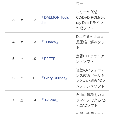
ワー
フリーの仮想
「DAEMON Tools
CD/DVD-ROM/Blu-
3
▼
2
Lite」
ray Discドライブ
作成ソフト
DLL不要のLhasa
4
▼
3
「+Lhaca」
風圧縮・解凍ソフ
ト
定番FTPクライア
5
△
10
「FFFTP」
ントソフト
複数のパフォーマ
ンス改善ツールを
6
△
11
「Glary Utilities」
まとめた統合PCメ
ンテナンスソフト
自由に線種をカス
7
△
14
「Jw_cad」
タマイズできる2次
元CADソフト