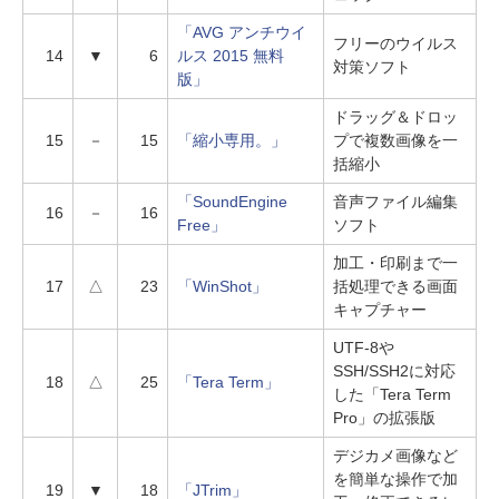
「AVG アンチウイ
フリーのウイルス
14
▼
6
ルス 2015 無料
対策ソフト
版」
ドラッグ＆ドロッ
15
－
15
「縮小専用。」
プで複数画像を一
括縮小
「SoundEngine
音声ファイル編集
16
－
16
Free」
ソフト
加工・印刷まで一
17
△
23
「WinShot」
括処理できる画面
キャプチャー
UTF-8や
SSH/SSH2に対応
18
△
25
「Tera Term」
した「Tera Term
Pro」の拡張版
デジカメ画像など
を簡単な操作で加
19
▼
18
「JTrim」