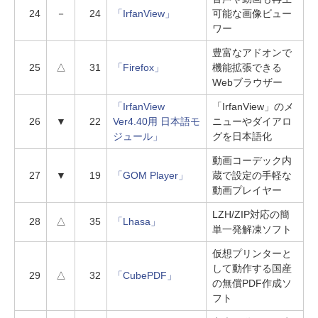
24
－
24
「IrfanView」
可能な画像ビュー
ワー
豊富なアドオンで
25
△
31
「Firefox」
機能拡張できる
Webブラウザー
「IrfanView
「IrfanView」のメ
26
▼
22
Ver4.40用 日本語モ
ニューやダイアロ
ジュール」
グを日本語化
動画コーデック内
27
▼
19
「GOM Player」
蔵で設定の手軽な
動画プレイヤー
LZH/ZIP対応の簡
28
△
35
「Lhasa」
単一発解凍ソフト
仮想プリンターと
して動作する国産
29
△
32
「CubePDF」
の無償PDF作成ソ
フト