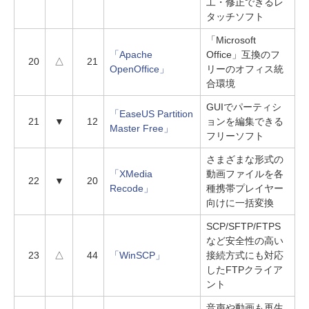
工・修正できるレ
タッチソフト
「Microsoft
「Apache
Office」互換のフ
20
△
21
OpenOffice」
リーのオフィス統
合環境
GUIでパーティシ
「EaseUS Partition
21
▼
12
ョンを編集できる
Master Free」
フリーソフト
さまざまな形式の
「XMedia
動画ファイルを各
22
▼
20
Recode」
種携帯プレイヤー
向けに一括変換
SCP/SFTP/FTPS
など安全性の高い
23
△
44
「WinSCP」
接続方式にも対応
したFTPクライア
ント
音声や動画も再生