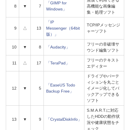
無償で利用できる
「GIMP for
8
▼
7
高機能な画像編
Windows」
集・処理ソフト
「IP
TCP/IPメッセンジ
9
△
13
Messenger（64bit
ャーソフト
版）」
フリーの非破壊サ
10
▼
8
「Audacity」
ウンド編集ソフト
フリーのテキスト
11
△
17
「TeraPad」
エディター
ドライブやパーテ
ィションを丸ごと
「EaseUS Todo
12
▼
5
イメージ化してバ
Backup Free」
ックアップできる
ソフト
S.M.A.R.T.に対応
したHDDの動作状
13
▼
9
「CrystalDiskInfo」
況や健康状態をチ
ェック