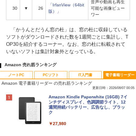
音声や動画も再生
「IrfanView（64bit
30
▼
26
可能な画像ビュー
版）」
ワー
「かうんとだうん窓の杜」は、窓の杜に収録している
ソフトがダウンロードされた数を1週間ごとに集計し、T
OP30を紹介するコーナー。なお、窓の杜に転載されて
いないソフトは集計対象外となっている。
Amazon 売れ筋ランキング
ノートPC
PCソフト
IT入門書
電子書籍リーダー
Amazon 電子書籍リーダー の売れ筋ランキング
更新日時：2026/08/07 00:05
Apple 2026 MacBook Neo A18 Proチッ
Robloxギフトカード - 800 Robux 【限
生成AIパスポート公式テキスト 第４版
Amazon Kindle Paperwhite (16GB) 7イ
プ搭載13インチノートブック：AIとAppl
定バーチャルアイテムを含む】 【オンラ
ンチディスプレイ、色調調節ライト、12
e Intelligence、Liquid Retinaディスプ
インゲームコード】 ロブロックス | オン
週間持続バッテリー、広告なし、ブラッ
￥1,766
レイ、8GBメモリ、512GB SSD、1080p
ラインコード版
ク
FaceTime HDカメラ、Touch ID - インデ
ィゴ + 3年延長 AppleCare+ for 13インチ
￥1,300
￥27,980
MacBook Neo(A18 Pro)|ダウンロード版
AIイラスト表現辞典: 思い通りの絵を引き