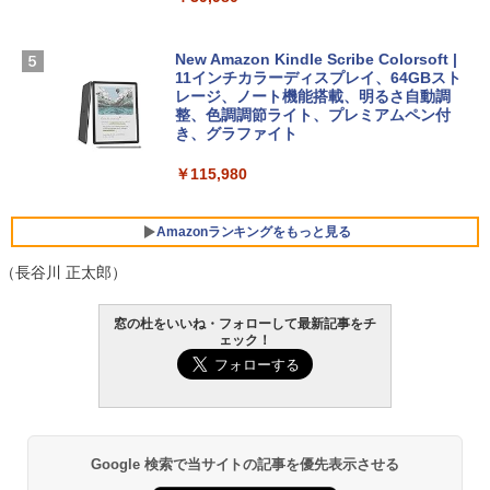
版)|オンラインコード版|Windows11、1
0/mac対応|PC2台
￥2,326
￥129,800
New Amazon Kindle Scribe Colorsoft |
￥37,224
11インチカラーディスプレイ、64GBスト
FMV ノートパソコン WE1-K3 (MS 365 P
レージ、ノート機能搭載、明るさ自動調
ersonal/Copilotキー搭載/Win 11/15.6型/
整、色調調節ライト、プレミアムペン付
Core i5/16GB/SSD 512GB/ホワイト) FM
き、グラファイト
VWK3E15W_AZ
￥115,980
￥120,000
Amazonランキングをもっと見る
（長谷川 正太郎）
窓の杜をいいね・フォローして最新記事をチ
ェック！
Google 検索で当サイトの記事を優先表示させる