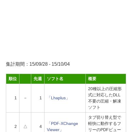
集計期間：15/09/28 - 15/10/04
順位
先週
ソフト名
概要
20種以上の圧縮形
式に対応したDLL
1
－
1
「Lhaplus」
不要の圧縮・解凍
ソフト
タブ切り替え型で
「PDF-XChange
軽快に動作するフ
2
△
4
Viewer」
リーのPDFビュー