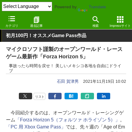
Powered by
Translate
窓の杜
エンタメ
ゲーム
Windows
カテゴリ
過去記事
検索
Impressサイト
初月100円！オススメGame Pass作品
マイクロソフト謹製のオープンワールド・レース
ゲーム最新作「Forza Horizon 5」
事故ったら時間を戻せ！ 美しいメキシコ各地を自由にドライ
ブ
石田 賀津男
2021年11月19日 10:02
リスト
今回紹介するのは、オープンワールド・レーシングゲ
ーム
「Forza Horizon 5（フォルツァ ホライゾン 5）」
。
「PC 用 Xbox Game Pass」
では、先々週の「Age of Em