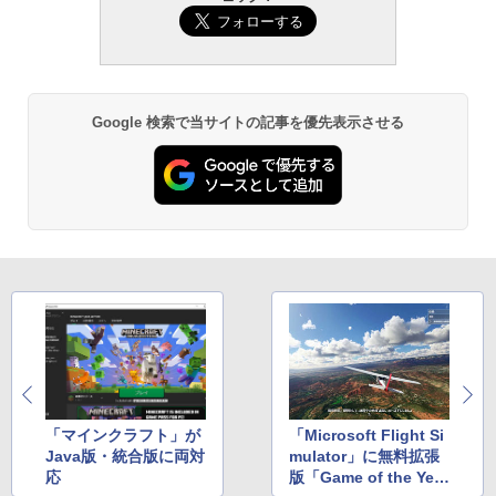
ズ (はぴーイラストLabo)
定バーチャルアイテムを含む】 【オンラ
ない、大きな画面で読みやすい、6週間持
インゲームコード】 ロブロックス | オン
続バッテリー、6インチディスプレイ電子
ラインコード版
書籍リーダー、ブラック、16GB、広告な
￥480
し
￥3,200
￥19,980
ClaudeCode いちばんやさしい 教科書:
Google 検索で当サイトの記事を優先表示させる
非エンジニア 初心者 素人 でも安心 使い
方 マニュアル AI副業にもコンテンツ作成
Microsoft Office Home & Business 202
にもKindle出版にも！ 非エンジニアのた
4(最新 永続版)|オンラインコード版|Wind
Kindle Paperwhite シグニチャーエディ
めのAIコーディング入門シリーズ
ows11、10/mac対応|PC2台
ション (32GB) 7インチディスプレイ、明
るさ自動調整、色調調節ライト、12週間
持続バッテリー、広告なし、メタリック
￥99
￥39,582
ジェード
￥32,980
FM TOWNS ハイパー・カタログ: 本体ハ
Robloxギフトカード - 1000 Robux 【限
ードウェア・市販ソフトウェアのパーフ
定バーチャルアイテムを含む】 【オンラ
ェクトリストと最新エミュレータ紹介
インゲームコード】 ロブロックス |オン
ラインコード版
Amazon Kindle Colorsoft | 16GBストレ
ージ、防水、7インチカラーディスプレ
￥1,600
イ、色調調節ライト、最大8週間持続バッ
￥1,600
テリー、広告無し、ブラック (2025年発
売)
「マインクラフト」が
「Microsoft Flight Si
1冊ですべて身につくHTML & CSSとWe
Java版・統合版に両対
mulator」に無料拡張
bデザイン入門講座［第2版］
Microsoft Office Home 2024(最新 永続
￥39,980
応
版「Game of the Year
版)|オンラインコード版|Windows11、1