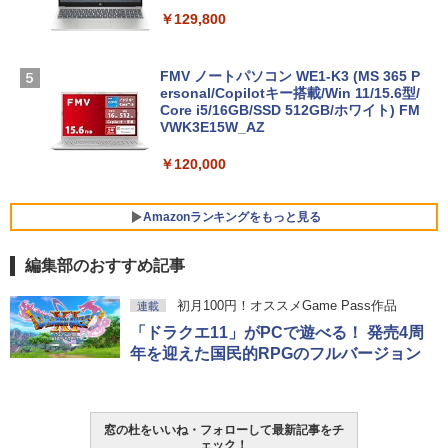
￥129,800
FMV ノートパソコン WE1-K3 (MS 365 P
ersonal/Copilotキー搭載/Win 11/15.6型/
Core i5/16GB/SSD 512GB/ホワイト) FM
VWK3E15W_AZ
￥120,000
Amazonランキングをもっと見る
編集部のおすすめ記事
Robloxギフトカード - 800 Robux 【限
生成AIパスポート公式テキスト 第４版
Amazon Kindle Paperwhite (16GB) 7イ
初月100円！オススメGame Pass作品
連載
定バーチャルアイテムを含む】 【オンラ
ンチディスプレイ、色調調節ライト、12
「ドラクエ11」がPCで遊べる！ 発売4周
インゲームコード】 ロブロックス | オン
週間持続バッテリー、広告なし、ブラッ
￥1,766
ラインコード版
ク
年を迎えた国民的RPGのフルバージョン
￥1,300
￥27,980
AIイラスト表現辞典: 思い通りの絵を引き
窓の杜をいいね・フォローして最新記事をチ
出す プロンプトの言葉 AI画像生成シリー
Robloxギフトカード - 2,000 Robux 【限
Amazon Kindle - 目に優しい、かさばら
ェック！