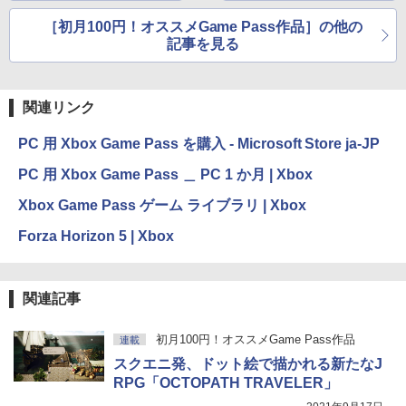
0/mac対応|PC2台
￥2,326
Edition」が登場
［初月100円！オススメGame Pass作品］の他の
New Amazon Kindle Scribe Colorsoft |
￥37,224
記事を見る
11インチカラーディスプレイ、64GBスト
レージ、ノート機能搭載、明るさ自動調
整、色調調節ライト、プレミアムペン付
き、グラファイト
関連リンク
￥115,980
PC 用 Xbox Game Pass を購入 - Microsoft Store ja-JP
PC 用 Xbox Game Pass ＿ PC 1 か月 | Xbox
Xbox Game Pass ゲーム ライブラリ | Xbox
Forza Horizon 5 | Xbox
関連記事
初月100円！オススメGame Pass作品
連載
スクエニ発、ドット絵で描かれる新たなJ
RPG「OCTOPATH TRAVELER」